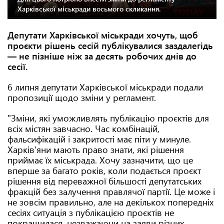
Харківської міськради восьмого скликання.
Депутати Харківської міськради хочуть, щоб
проєкти рішень сесій публікувалися заздалегідь
— не пізніше ніж за десять робочих днів до
сесії.
6 липня депутати Харківської міськради подали
пропозиції щодо зміни у регламент.
"Зміни, які уможливлять публікацію проєктів для
всіх містян завчасно. Час комбінацій,
фальсифікацій і закритості має піти у минуле.
Харків'яни мають право знати, які рішення
приймає їх міськрада. Хочу зазначити, що це
вперше за багато років, коли подається проєкт
рішення від переважної більшості депутатських
фракцій без залучення правлячої партії. Це може і
не зовсім правильно, але на декількох попередніх
сесіях ситуація з публікацією проєктів не
покращилася, незважаючи на заяви різних