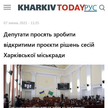
Перейти
РУС
П
до
основного
07 липня, 2021 - 11:35
вмісту
Депутати просять зробити
відкритими проєкти рішень сесій
Харківської міськради
Для цього потрібно внести зміни до регламенту