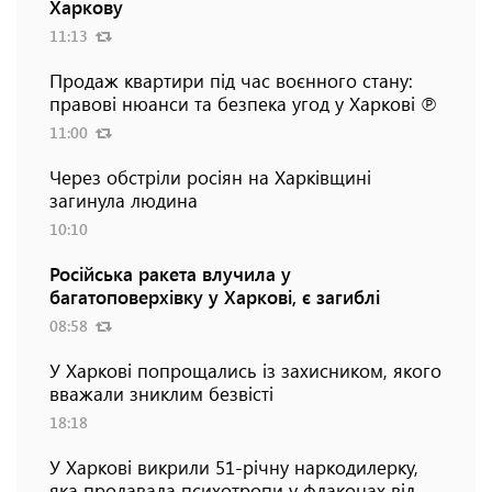
Харкову
11:13
Продаж квартири під час воєнного стану:
правові нюанси та безпека угод у Харкові ℗
11:00
Через обстріли росіян на Харківщині
загинула людина
10:10
Російська ракета влучила у
багатоповерхівку у Харкові, є загиблі
08:58
У Харкові попрощались із захисником, якого
вважали зниклим безвісті
18:18
У Харкові викрили 51-річну наркодилерку,
яка продавала психотропи у флаконах від