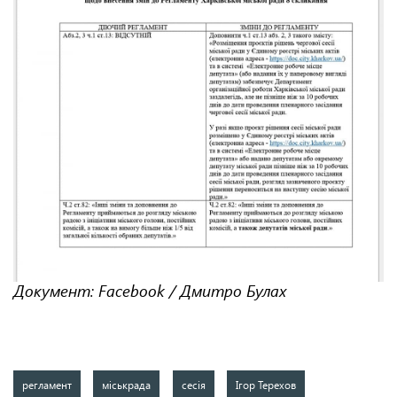
Документ: Facebook / Дмитро Булах
регламент
міськрада
сесія
Ігор Терехов