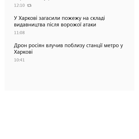
12:10
У Харкові загасили пожежу на складі
видавництва після ворожої атаки
11:08
Дрон росіян влучив поблизу станції метро у
Харкові
10:41