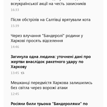
всеукраїнської акції на честь захисників
16:33
Після обстрілів на Салтівці врятували кота
15:39
Через влучання "Бандеролі" родини у
Харкові просять відселення
14:46
Загинула одна людина: уточнені дані про
жертви внаслідок ракетного удару по
Харкову
13:45
Мешканці передмістя Харкова залишились
без світла через ворожі атаки
12:45
Росіяни били трьома "Бандеролями" по