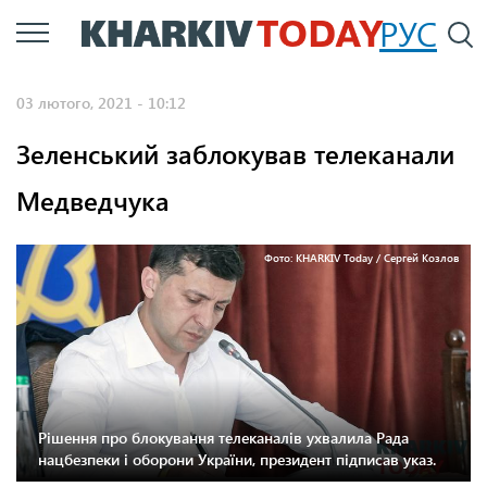
Перейти
РУС
П
до
основного
03 лютого, 2021 - 10:12
вмісту
Зеленський заблокував телеканали
Медведчука
Фото: KHARKIV Today / Сергей Козлов
Рішення про блокування телеканалів ухвалила Рада
нацбезпеки і оборони України, президент підписав указ.