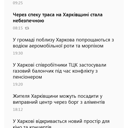
09:25
Через спеку траса на Харківщині стала
небезпечною
08:15
У громаді поблизу Харкова попрощаються з
водієм аеромобільної роти та морпіхом
19:30
У Харкові співробітники ТЦК застосували
газовий балончик під час конфлікту з
пенсіонером
19:20
Жителя Харківщини можуть посадити у
виправний центр через борг з аліментів
18:12
У Харкові відкривається новий простір для
кіно та концертів