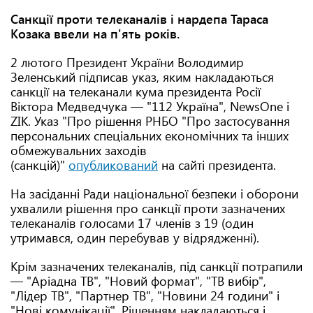
Санкції проти телеканалів і нардепа Тараса
Козака ввели на п'ять років.
2 лютого Президент України Володимир
Зеленський підписав указ, яким накладаються
санкції на телеканали кума президента Росії
Віктора Медведчука — "112 Україна", NewsOne і
ZIK. Указ "Про рішення РНБО "Про застосування
персональних спеціальних економічних та інших
обмежувальних заходів
(санкцій)"
опубликований
на сайті президента.
На засіданні Ради національної безпеки і оборони
ухвалили рішення про санкції проти зазначених
телеканалів голосами 17 членів з 19 (один
утримався, один перебував у відрядженні).
Крім зазначених телеканалів, під санкції потрапили
— "Аріадна ТВ", "Новий формат", "ТВ вибір",
"Лідер ТВ", "Партнер ТВ", "Новини 24 години" і
"Нові комунікації". Рішенням накладаються і