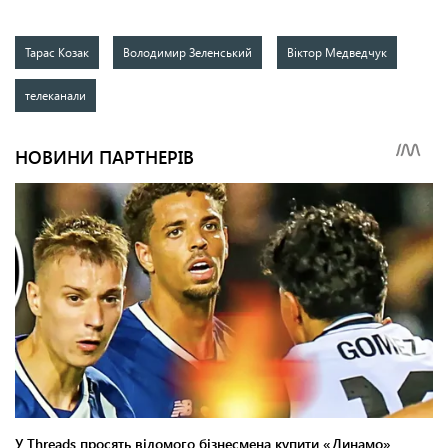
Тарас Козак
Володимир Зеленський
Віктор Медведчук
телеканали