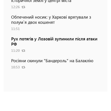
історичної землі у центрі міста
12:26
Обпечений носик: у Харкові врятували з
полум`я двох кошенят
11:51
Рух потягів у Лозовій зупинили після атаки
РФ
11:20
Росіяни скинули "Бандероль" на Балаклію
10:53