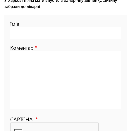
У Харкові п'яна мати впустила однорічну дівчинку. Дитину
забрали до лікарні
Ім'я
Коментар
CAPTCHA