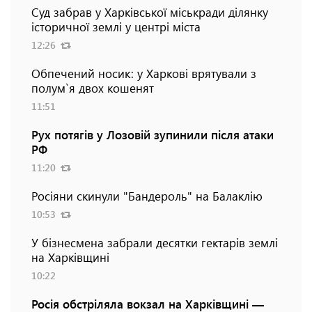
Суд забрав у Харківської міськради ділянку
історичної землі у центрі міста
12:26
Обпечений носик: у Харкові врятували з
полум`я двох кошенят
11:51
Рух потягів у Лозовій зупинили після атаки
РФ
11:20
Росіяни скинули "Бандероль" на Балаклію
10:53
У бізнесмена забрали десятки гектарів землі
на Харківщині
10:22
Росія обстріляла вокзал на Харківщині —