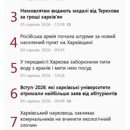
3
Немовлятам видають медалі від Терехова
за гроші харків'ян
05 серпня, 2026 - 13:38
4
Російська армія почала штурми за новий
населений пункт на Харківщині
03 серпня, 2026 - 09:45
5
У передмісті Харкова заборонили пити
воду з кранів і мити нею посуд
03 серпня, 2026 - 14:18
6
Вступ-2026: які харківські університети
отримали найбільше заяв від абітурієнтів
04 серпня, 2026 - 09:48
Харківський науковець закликає
7
комунальників не вчиняти екологічний
злочин