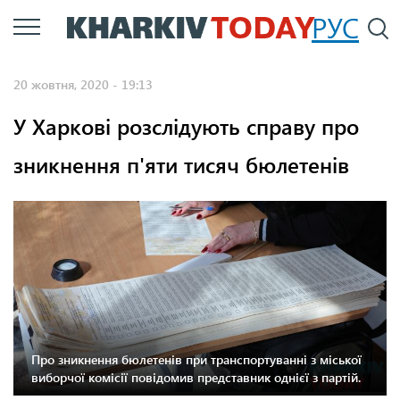
Перейти
РУС
П
до
основного
20 жовтня, 2020 - 19:13
вмісту
У Харкові розслідують справу про
зникнення п'яти тисяч бюлетенів
Про зникнення бюлетенів при транспортуванні з міської
виборчої комісії повідомив представник однієї з партій.