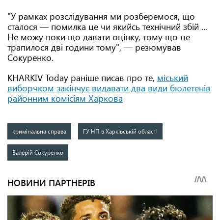
"У рамках розслідування ми розберемося, що
сталося — помилка це чи якийсь технічний збій ...
Не можу поки що давати оцінку, тому що це
трапилося дві години тому", — резюмував
Сокуренко.
KHARKIV Today раніше писав про те,
міський
виборчком закінчує видавати два види бюлетенів
районним комісіям Харкова
кримінальна справа
ГУ НП в Харківській області
Валерій Сокуренко