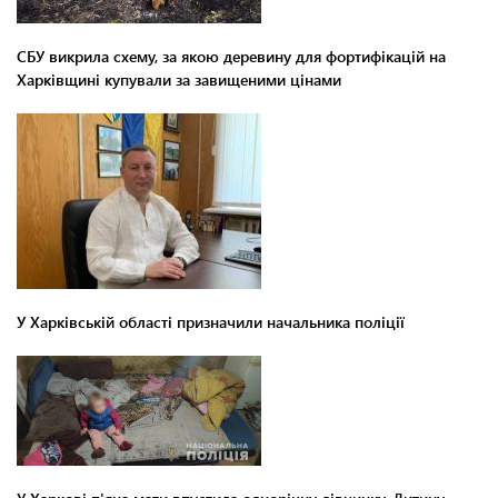
СБУ викрила схему, за якою деревину для фортифікацій на
Харківщині купували за завищеними цінами
У Харківській області призначили начальника поліції