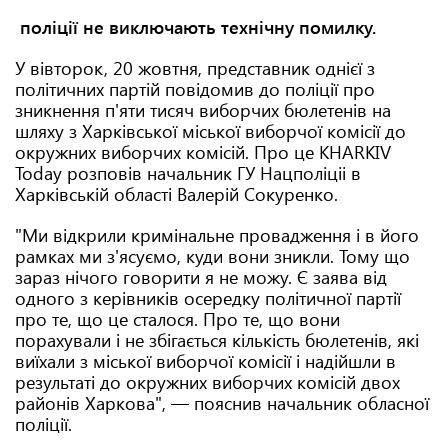
поліції не виключають технічну помилку.
У вівторок, 20 жовтня, представник однієї з
політичних партій повідомив до поліції про
зникнення п'яти тисяч виборчих бюлетенів на
шляху з Харківської міської виборчої комісії до
окружних виборчих комісій. Про це KHARKIV
Today розповів начальник ГУ Нацполіціі в
Харківській області Валерій Сокуренко.
"Ми відкрили кримінальне провадження і в його
рамках ми з'ясуємо, куди вони зникли. Тому що
зараз нічого говорити я не можу. Є заява від
одного з керівників осередку політичної партії
про те, що це сталося. Про те, що вони
порахували і не збігається кількість бюлетенів, які
виїхали з міської виборчої комісії і надійшли в
результаті до окружних виборчих комісій двох
районів Харкова", — пояснив начальник обласної
поліції.