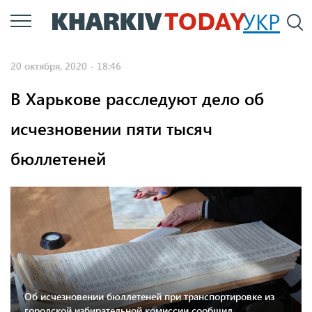
Перейти
УКР
По
к
основному
20 октября, 2020 - 18:46
содержанию
В Харькове расследуют дело об
исчезновении пяти тысяч
бюллетеней
Об исчезновении бюллетеней при транспортировке из
городской избирательной комиссии сообщил