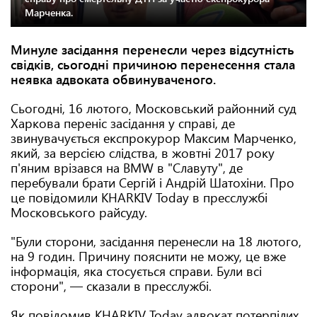
Марченка.
Минуле засідання перенесли через відсутність
свідків, сьогодні причиною перенесення стала
неявка адвоката обвинуваченого.
Сьогодні, 16 лютого, Московський районний суд
Харкова переніс засідання у справі, де
звинувачується експрокурор Максим Марченко,
який, за версією слідства, в жовтні 2017 року
п'яним врізався на BMW в "Славуту", де
перебували брати Сергій і Андрій Шатохіни. Про
це повідомили KHARKIV Today в пресслужбі
Московського райсуду.
"Були сторони, засідання перенесли на 18 лютого,
на 9 годин. Причину пояснити не можу, це вже
інформація, яка стосується справи. Були всі
сторони", — сказали в пресслужбі.
Як повідомив KHARKIV Today адвокат потерпілих