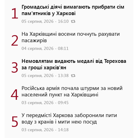
1
Громадські діячі вимагають прибрати сім
пам'ятників у Харкові
05 серпня, 2026 - 16:10
2
На Харківщині восени почнуть рахувати
пасажирів
04 серпня, 2026 - 08:11
3
Немовлятам видають медалі від Терехова
за гроші харків'ян
05 серпня, 2026 - 13:38
4
Російська армія почала штурми за новий
населений пункт на Харківщині
03 серпня, 2026 - 09:45
5
У передмісті Харкова заборонили пити
воду з кранів і мити нею посуд
03 серпня, 2026 - 14:18