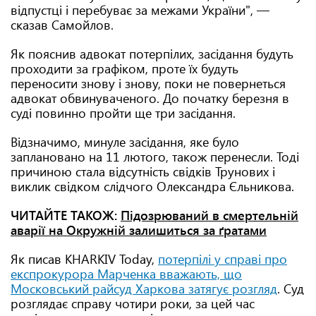
відпустці і перебуває за межами України", —
сказав Самойлов.
Як пояснив адвокат потерпілих, засідання будуть
проходити за графіком, проте їх будуть
переносити знову і знову, поки не повернеться
адвокат обвинуваченого. До початку березня в
суді повинно пройти ще три засідання.
Відзначимо, минуле засідання, яке було
заплановано на 11 лютого, також перенесли. Тоді
причиною стала відсутність свідків Трунових і
виклик свідком слідчого Олександра Єльникова.
ЧИТАЙТЕ ТАКОЖ:
Підозрюваний в смертельній
аварії на Окружній залишиться за ґратами
Як писав KHARKIV Today,
потерпілі у справі про
експрокурора Марченка вважають, що
Московський райсуд Харкова затягує розгляд
. Суд
розглядає справу чотири роки, за цей час