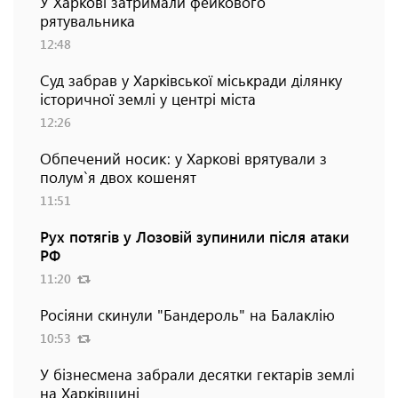
У Харкові затримали фейкового
рятувальника
12:48
Суд забрав у Харківської міськради ділянку
історичної землі у центрі міста
12:26
Обпечений носик: у Харкові врятували з
полум`я двох кошенят
11:51
Рух потягів у Лозовій зупинили після атаки
РФ
11:20
Росіяни скинули "Бандероль" на Балаклію
10:53
У бізнесмена забрали десятки гектарів землі
на Харківщині