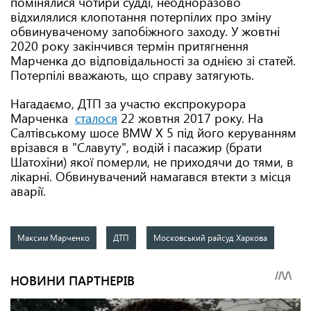
помінялися чотири судді, неодноразово
відхилялися клопотання потерпілих про зміну
обвинуваченому запобіжного заходу. У жовтні
2020 року закінчився термін притягнення
Марченка до відповідальності за однією зі статей.
Потерпілі вважають, що справу затягують.
Нагадаємо, ДТП за участю експрокурора
Марченка
сталося
22 жовтня 2017 року. На
Салтівському шосе BMW X 5 під його керуванням
врізався в "Славуту", водій і пасажир (брати
Шатохіни) якої померли, не приходячи до тями, в
лікарні. Обвинувачений намагався втекти з місця
аварії.
Максим Марченко
ДТП
Московський райсуд Харкова