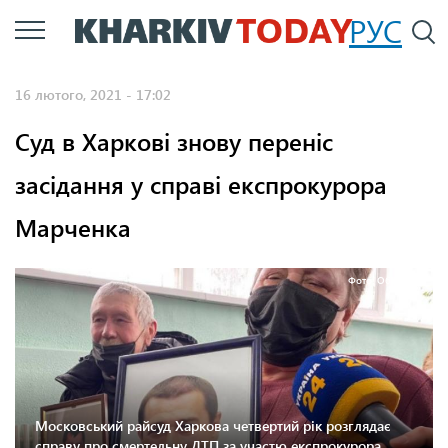
Перейти
РУС
П
до
основного
16 лютого, 2021 - 17:02
вмісту
Суд в Харкові знову переніс
засідання у справі експрокурора
Марченка
Фото: Объектив
Московський райсуд Харкова четвертий рік розглядає
справу про смертельну ДТП за участю експрокурора