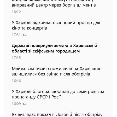
виправний центр через борг з аліментів
18:12
У Харкові відкривається новий простір для
кіно та концертів
17:31
Державі повернули землю в Харківській
області зі скіфським городищем
17:15
Майже сім тисяч споживачів на Харківщині
залишилися без світла після обстрілів
16:46
У Харкові блогера засудили до семи років за
пропаганду СРСР і Росії
16:09
Як виглядає вокзал в Лозовій після обстрілу