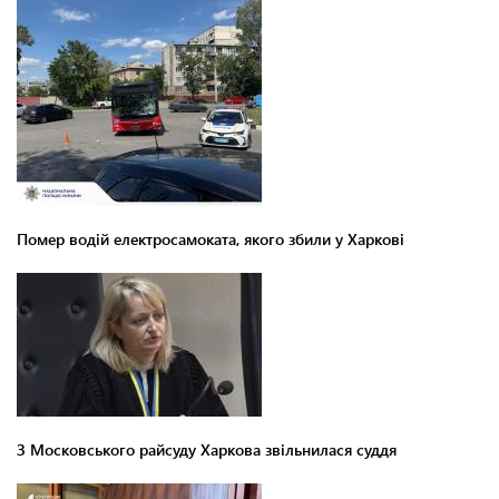
Помер водій електросамоката, якого збили у Харкові
З Московського райсуду Харкова звільнилася суддя