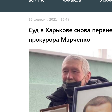
ВОЙНА
ХАРЬКОВ
УКРА
Основная
навигация
16 февраля, 2021 - 16:49
Суд в Харькове снова перене
прокурора Марченко