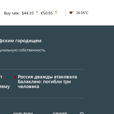
Buy rate:
$44.35
€50.95
26.56°C
up
up
кифским городищем
унальную собственность.
т
Россия дважды атаковала
Балаклею: погибли три
тему
человека