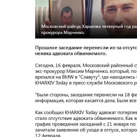
Московский райсуд Харькова четвертый год ра
прокурора Марченко.
Прошлое заседание перенесли из-за отсутс
неявка адвоката обвиняемого.
Сегодня, 16 февраля, Московский районный су
экс-прокурор Максим Марченко, который, по 
врезался на BMW в "Славуту", где находилис
KHARKIV Today в пресс-службе Московского р
"Были стороны, заседание перенесли на 18 фев
информация, которая касается дела. Были все 
Как сообщил KHARKIV Today адвокат потерпе
стало отсутствие адвоката обвиняемого. Как в
график проведения заседаний с 21 января по 
зачитали заявление об уходе в отпуск, кото
12 февраля.