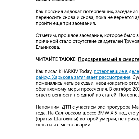
Как пояснил адвокат потерпевших, заседания 
переносить снова и снова, пока не вернется 
пройти еще три заседания.
Отметим, прошлое заседание, которое было з
причиной стало отсутствие свидетелей Труно
Ельникова.
ЧИТАЙТЕ ТАКЖЕ:
Подозреваемый в смерте
Как писал KHARKIV Today,
потерпевшие в деле
райсуд Харькова затягивает рассмотрение
. С
поменялись четыре судьи, неоднократно отк
обвиняемому меры пресечения. В октябре 20
ответственности по одной из статей. Потерпе
Напомним, ДТП с участием экс-прокурора М
года. На Салтовском шоссе BMW X 5 под его у
(братья Шатохины) которой умерли, не прихо
скрыться с места аварии.