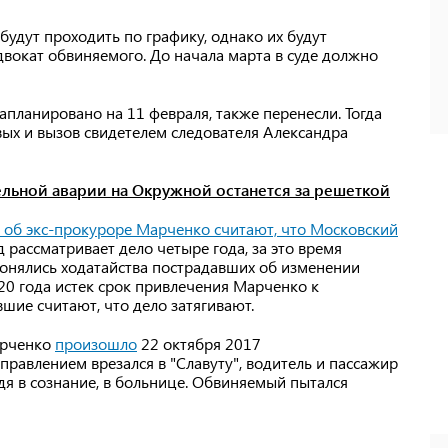
будут проходить по графику, однако их будут
адвокат обвиняемого. До начала марта в суде должно
апланировано на 11 февраля, также перенесли. Тогда
вых и вызов свидетелем следователя Александра
льной аварии на Окружной останется за решеткой
 об экс-прокуроре Марченко считают, что Московский
уд рассматривает дело четыре года, за это время
лонялись ходатайства пострадавших об изменении
20 года истек срок привлечения Марченко к
вшие считают, что дело затягивают.
арченко
произошло
22 октября 2017
правлением врезался в "Славуту", водитель и пассажир
дя в сознание, в больнице. Обвиняемый пытался