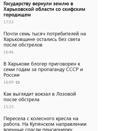
Государству вернули землю в
Харьковской области со скифским
городищем
17:15
Почти семь тысяч потребителей на
Харьковщине остались без света
после обстрелов
16:46
В Харькове блогер приговорен к
семи годам за пропаганду СССР и
России
16:09
Как выглядит вокзал в Лозовой
после обстрела
15:23
Пересела с колесного кресла на
работа. На Купянском направлении
военные спасли пенсионерку