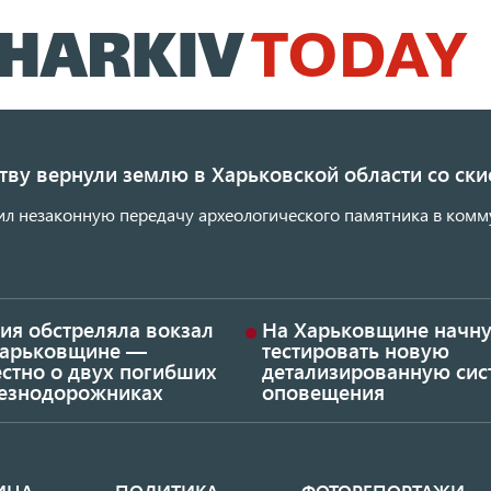
Перейти
к
основному
содержанию
ству вернули землю в Харьковской области со с
ил незаконную передачу археологического памятника в комм
ия обстреляла вокзал
На Харьковщине начну
Харьковщине —
тестировать новую
стно о двух погибших
детализированную сис
езнодорожниках
оповещения