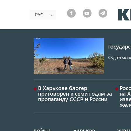
РУС
Государ
Суд отмен
В Харькове блогер
Росс
приговорен к семи годам за
на 
пропаганду СССР и России
изве
жел