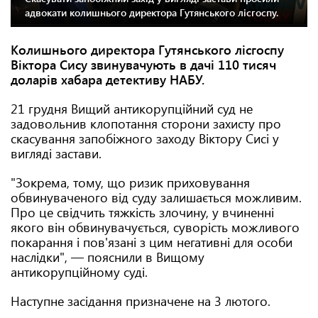
адвокати колишнього директора Гутянського лісгоспу.
Колишнього директора Гутянського лісгоспу
Віктора Сису звинувачують в дачі 110 тисяч
доларів хабара детективу НАБУ.
21 грудня Вищий антикорупційний суд не
задовольнив клопотання сторони захисту про
скасування запобіжного заходу Віктору Сисі у
вигляді застави.
"Зокрема, тому, що ризик приховування
обвинуваченого від суду залишається можливим.
Про це свідчить тяжкість злочину, у вчиненні
якого він обвинувачується, суворість можливого
покарання і пов'язані з цим негативні для особи
наслідки", — пояснили в Вищому
антикорупційному суді.
Наступне засідання призначене на 3 лютого.