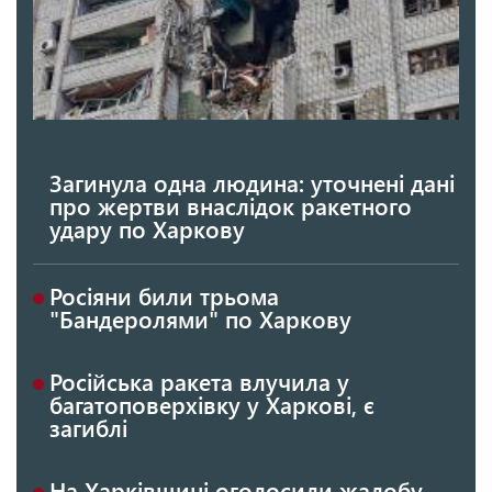
Загинула одна людина: уточнені дані
про жертви внаслідок ракетного
удару по Харкову
Росіяни били трьома
"Бандеролями" по Харкову
Російська ракета влучила у
багатоповерхівку у Харкові, є
загиблі
На Харківщині оголосили жалобу