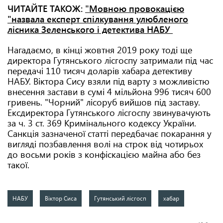
ЧИТАЙТЕ ТАКОЖ:
"Мовною провокацією
"назвала експерт спілкування улюбленого
лісника Зеленського і детектива НАБУ
Нагадаємо, в кінці жовтня 2019 року тоді ще
директора Гутянського лісгоспу затримали під час
передачі 110 тисяч доларів хабара детективу
НАБУ. Віктора Сису взяли під варту з можливістю
внесення застави в сумі 4 мільйона 996 тисяч 600
гривень. "Чорний" лісоруб вийшов під заставу.
Ексдиректора Гутянського лісгоспу звинувачують
за ч. 3 ст. 369 Кримінального кодексу України.
Санкція зазначеної статті передбачає покарання у
вигляді позбавлення волі на строк від чотирьох
до восьми років з конфіскацією майна або без
такої.
НАБУ
Віктор Сиса
Гутянський лісгосп
хабар