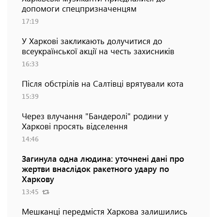
допомоги спецпризначенцям
17:19
У Харкові закликають долучитися до
всеукраїнської акції на честь захисників
16:33
Після обстрілів на Салтівці врятували кота
15:39
Через влучання "Бандеролі" родини у
Харкові просять відселення
14:46
Загинула одна людина: уточнені дані про
жертви внаслідок ракетного удару по
Харкову
13:45
Мешканці передмістя Харкова залишились