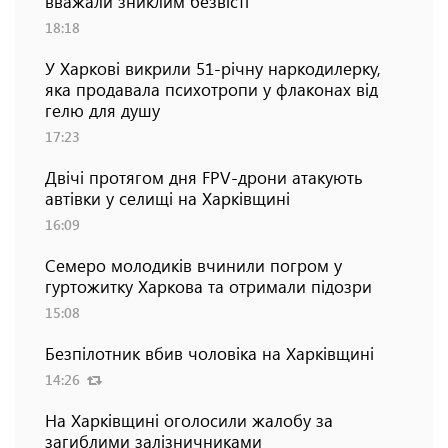
вважали зниклим безвісті
18:18
У Харкові викрили 51-річну наркодилерку,
яка продавала психотропи у флаконах від
гелю для душу
17:23
Двічі протягом дня FPV-дрони атакують
автівки у селищі на Харківщині
16:09
Семеро молодиків вчинили погром у
гуртожитку Харкова та отримали підозри
15:08
Безпілотник вбив чоловіка на Харківщині
14:26
На Харківщині оголосили жалобу за
загиблими залізничниками