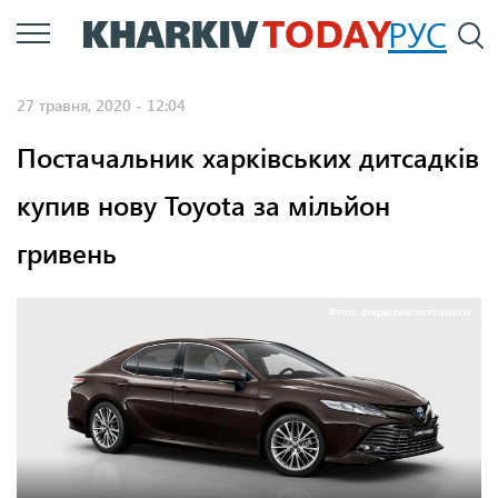
Перейти
РУС
П
до
основного
27 травня, 2020 - 12:04
вмісту
Постачальник харківських дитсадків
купив нову Toyota за мільйон
гривень
Фото: открытые источники