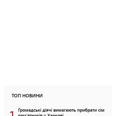
ТОП НОВИНИ
1
Громадські діячі вимагають прибрати сім
пам'ятників у Харкові