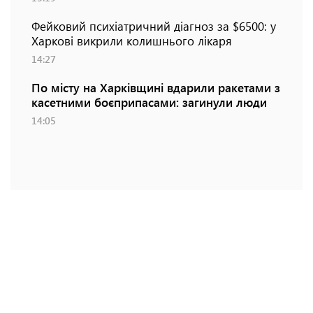
Фейковий психіатричний діагноз за $6500: у
Харкові викрили колишнього лікаря
14:27
По місту на Харківщині вдарили ракетами з
касетними боєприпасами: загинули люди
14:05