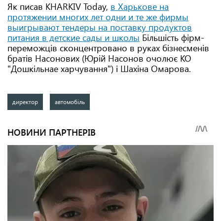
Як писав KHARKIV Today,
в Харькове на
протяжении многих лет одни и те же фирмы
выигрывают тендеры на поставку продуктов
питания в детские сады и школы
Більшість фірм-
переможців сконцентровано в руках бізнесменів
братів Насонових (Юрій Насонов очолює КО
"Дошкільнае харчування") і Шахіна Омарова.
директор
автомобіль