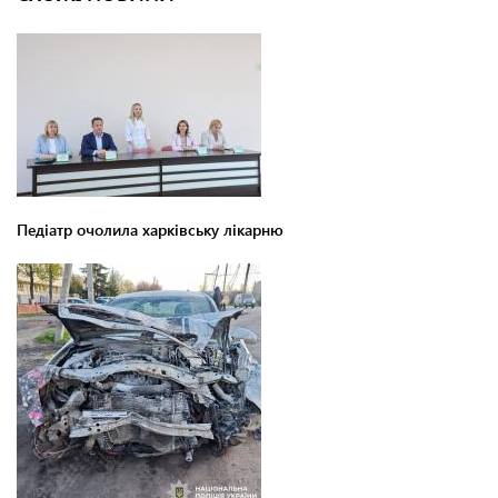
Педіатр очолила харківську лікарню