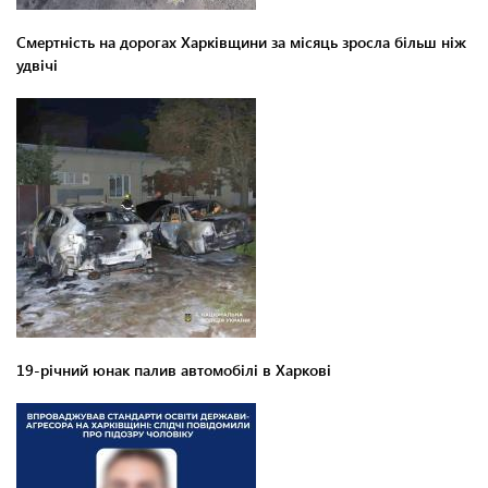
Смертність на дорогах Харківщини за місяць зросла більш ніж
удвічі
19-річний юнак палив автомобілі в Харкові