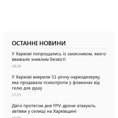
ОСТАННІ НОВИНИ
У Харкові попрощались із захисником, якого
вважали зниклим безвісті
18:18
У Харкові викрили 51-річну наркодилерку,
яка продавала психотропи у флаконах від
гелю для душу
17:23
Двічі протягом дня FPV-дрони атакують
автівки у селищі на Харківщині
16:09