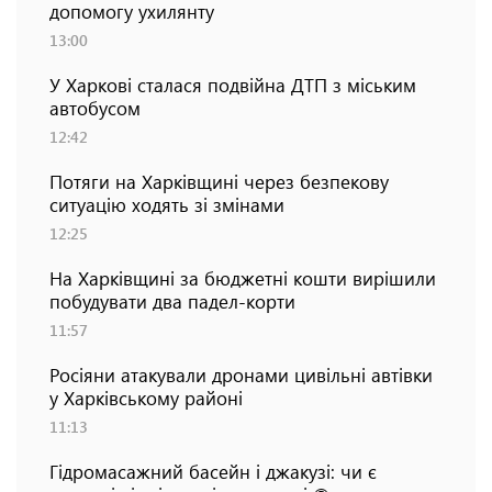
допомогу ухилянту
13:00
У Харкові сталася подвійна ДТП з міським
автобусом
12:42
Потяги на Харківщині через безпекову
ситуацію ходять зі змінами
12:25
На Харківщині за бюджетні кошти вирішили
побудувати два падел-корти
11:57
Росіяни атакували дронами цивільні автівки
у Харківському районі
11:13
Гідромасажний басейн і джакузі: чи є