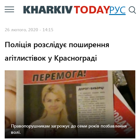
Перейти
РУС
П
до
основного
26 лютого, 2020 - 14:15
вмісту
Поліція розслідує поширення
агітлистівок у Краснограді
Правопорушникам загрожує до семи років позбавлення
волі.