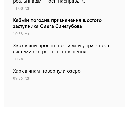
реальні відмінності насправді ℗
11:00
Кабмін погодив призначення шостого
заступника Олега Синєгубова
10:53
Харків'яни просять поставити у транспорті
системи екстреного сповіщення
10:28
Харків'янам повернули озеро
09:55