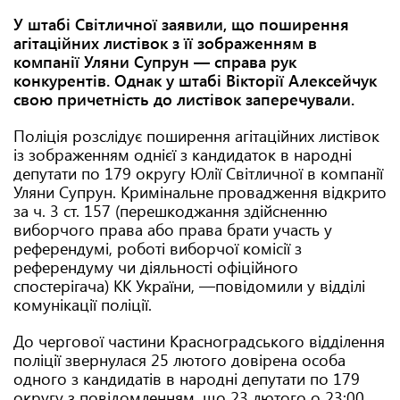
У штабі Світличної заявили, що поширення
агітаційних листівок з її зображенням в
компанії Уляни Супрун —
справа рук
конкурентів. Однак у штабі Вікторії Алексейчук
свою причетність до листівок заперечували.
Поліція розслідує поширення агітаційних листівок
із зображенням однієї з кандидаток в народні
депутати по 179 округу Юлії Світличної в компанії
Уляни Супрун. Кримінальне провадження відкрито
за ч. 3 ст. 157 (перешкоджання здійсненню
виборчого права або права брати участь у
референдумі, роботі виборчої комісії з
референдуму чи діяльності офіційного
спостерігача) КК України, —повідомили у відділі
комунікації поліції.
До чергової частини Красноградського відділення
поліції звернулася 25 лютого довірена особа
одного з кандидатів в народні депутати по 179
округу з повідомленням, що 23 лютого о 23:00