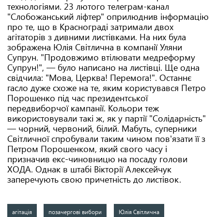
технологіями. 23 лютого телеграм-канал
"Слобожанський ліфтер" оприлюднив інформацію
про те, що в Краснограді затримали двох
агітаторів з дивними листівками. На них була
зображена Юлія Світлична в компанії Уляни
Супрун. "Продовжимо втілювати медреформу
Супрун!", — було написано на листівці. Ще одна
свідчила: "Мова, Церква! Перемога!". Останнє
гасло дуже схоже на те, яким користувався Петро
Порошенко під час президентської
передвиборчої кампанії. Кольори теж
використовували такі ж, як у партії "Солідарність"
— чорний, червоний, білий. Мабуть, суперники
Світличної спробували таким чином пов'язати її з
Петром Порошенком, який свого часу і
призначив екс-чиновницю на посаду голови
ХОДА. Однак в штабі Вікторії Алексейчук
заперечують свою причетність до листівок.
агітація
позачергові вибори
Юлія Світлична