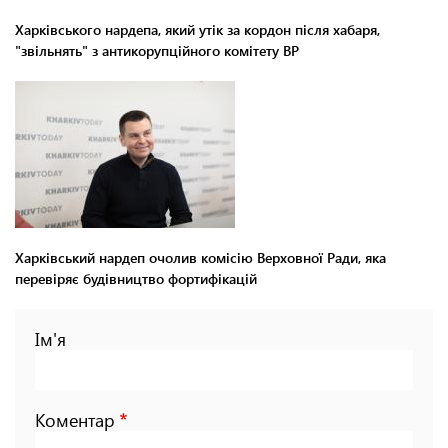
Харківського нардепа, який утік за кордон після хабаря,
"звільнять" з антикорупційного комітету ВР
Харківський нардеп очолив комісію Верховної Ради, яка
перевіряє будівництво фортифікацій
Ім'я
Коментар