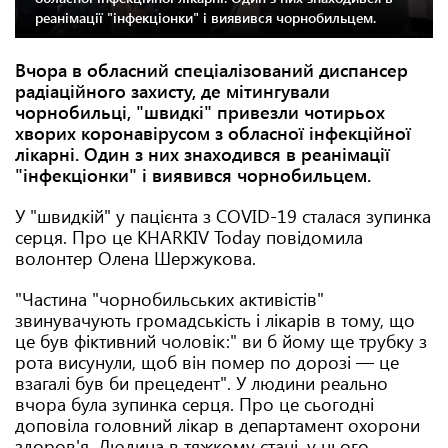
реанімації "інфекціонки" і виявився чорнобильцем.
Вчора в обласний спеціалізований диспансер
радіаційного захисту, де мітингували
чорнобильці, "швидкі" привезли чотирьох
хворих коронавірусом з обласної інфекційної
лікарні. Один з них знаходився в реанімації
"інфекціонки" і виявився чорнобильцем.
У "швидкій" у пацієнта з COVID-19 сталася зупинка
серця. Про це KHARKIV Today повідомила
волонтер Олена Шержукова.
"Частина "чорнобильських активістів"
звинувачують громадськість і лікарів в тому, що
це був фіктивний чоловік:" ви б йому ще трубку з
рота висунули, щоб він помер по дорозі — це
взагалі був би прецедент". У людини реально
вчора була зупинка серця. Про це сьогодні
доповіла головний лікар в департамент охорони
здоров'я. Людина в тяжкому стані, у нього