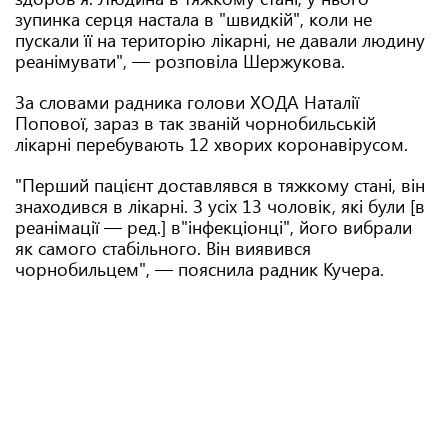
зупинка серця настала в "швидкій", коли не
пускали її на територію лікарні, не давали людину
реанімувати", — розповіла Шержукова.
За словами радника голови ХОДА Наталії
Попової, зараз в так званій чорнобильській
лікарні перебувають 12 хворих коронавірусом.
"Перший пацієнт доставлявся в тяжкому стані, він
знаходився в лікарні. З усіх 13 чоловік, які були [в
реанімації — ред.] в"інфекціонці", його вибрали
як самого стабільного. Він виявився
чорнобильцем", — пояснила радник Кучера.