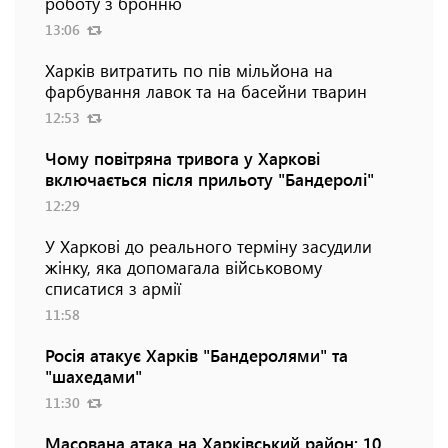
роботу з бронню
13:06
Харків витратить по пів мільйона на
фарбування лавок та на басейни тварин
12:53
Чому повітряна тривога у Харкові
включається після прильоту "Бандеролі"
12:29
У Харкові до реального терміну засудили
жінку, яка допомагала військовому
списатися з армії
11:58
Росія атакує Харків "Бандеролями" та
"шахедами"
11:30
Масована атака на Харківський район: 10