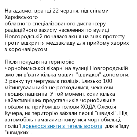
Нагадаємо, вранці 22 червня, під стінами
Харківського
обласного спеціалізованого диспансеру
радіаційного захисту населення по вулиці
Новгородській почалася акція на знак протесту
проти відкриття медзакладу для прийому хворих
з коронавірусом.
Після полудня на територію
чорнобильської лікарні на вулиці Новгородській
змогли в'їхати кілька машин "швидкої" допомоги.
З ранку тут чергувала поліція. Близько 100
мітингувальників не розходилися, чекаючи
перших пацієнтів. У той момент, коли кілька
найактивніших представників чорнобильців
поїхали на прийом до голови ХОДА Олексія
Кучера, на територію заїхали перші "швидкі". Під
автомобіль намагалися кинутися чорнобильці,
поліції
довелося зняти з петель ворота
для в'їзду
"швидких".