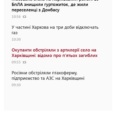
БпЛА знищили гуртожиток, де жили
переселенці з Донбасу
10:56
У частині Харкова на три доби відключать
газ
10:30
Окупанти обстріляли з артилерії село на
Харківщині: відомо про п’ятьох загиблих
09:55
Росіяни обстріляли птахоферму,
підприємство та АЗС на Харківщині
09:30