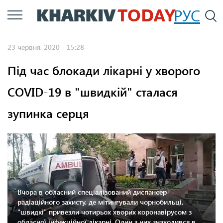
Перейти
РУС
П
до
основного
23 червня, 2020 - 15:28
вмісту
Під час блокади лікарні у хворого
COVID-19 в "швидкій" сталася
зупинка серця
Вчора в обласний спеціалізований диспансер
радіаційного захисту, де мітингували чорнобильці,
"швидкі" привезли чотирьох хворих коронавірусом з
обласної інфекційної лікарні. Один з них знаходився в