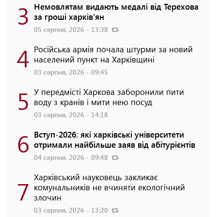
3
Немовлятам видають медалі від Терехова
за гроші харків'ян
05 серпня, 2026 - 13:38
4
Російська армія почала штурми за новий
населений пункт на Харківщині
03 серпня, 2026 - 09:45
5
У передмісті Харкова заборонили пити
воду з кранів і мити нею посуд
03 серпня, 2026 - 14:18
6
Вступ-2026: які харківські університети
отримали найбільше заяв від абітурієнтів
04 серпня, 2026 - 09:48
Харківський науковець закликає
7
комунальників не вчиняти екологічний
злочин
03 серпня, 2026 - 13:20