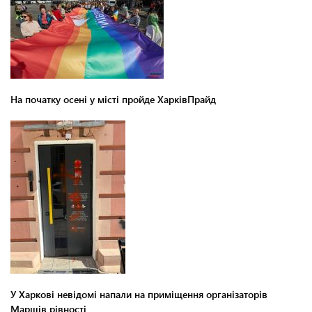
На початку осені у місті пройде ХарківПрайд
У Харкові невідомі напали на приміщення організаторів
Маршів рівності