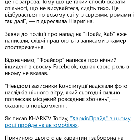
це і є загроза. Тому що це такий спосіб сказати
спільноті, що не висувайтеся, сидіть тихо. Це
відбувається по всьому світу, з євреями, ромами і
так далі", — підкреслила Шаригіна.
Заяви до поліції про напад на "Прайд Хаб" вже
написали, слідчі працюють із записами з камер
спостереження.
Відзначимо, "Фрайкор" написав про нічний
інцидент в своєму Facebook, однак свою роль в
ньому не вказав.
"Невідомі захисники Конституції надіслали фото
наслідків нічного вітру, який сьогодні сильно
поплескав місцевий розсадник збочень", —
сказано в повідомленні.
Як писав KHARKIV Today,
"ХарківПрайд" в цьому
році пройде на автомобілях
.
Причиною цього став карантин і заборона на