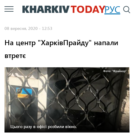
Перейти
РУС
П
до
основного
08 вересня, 2020 - 12:53
вмісту
На центр "ХарківПрайду" напали
втретє
Фото: "Фрайкор"
Цього разу в офісі розбили вікно.