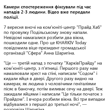
Камери спостереження фіксували під час
нападів 2-3 людини. Відео вже передали
поліції.
7 вересня вночі на ком'юніті-центр "Прайд Хаб"
по провулку Подільському знову напали.
Невідомі намагалися розбити два вікна,
пошкодили одне. Про це KHARKIV Today
повідомила віце-президент громадської
організації "Сфера" Анна Шаригіна.
"Це — третій напад з початку "ХарківПрайду" на
ком'юніті-центр, з п'ятниці. Першого разу нам
намалювали хрест на стіні, написали "Содом" і
кидали яйця в двері. Другого разу видно на
камерах, як людина з чоловічими геніталіями
пісяє в баночку, потім виливає сечу на двері. Теж
закидали яйцями і написали "Це тільки початок з
Прайдом". І вчора розбили вікна. Всі три випадки
відбувалися з першої до третьої ночі", —
розповіла Шаригіна.