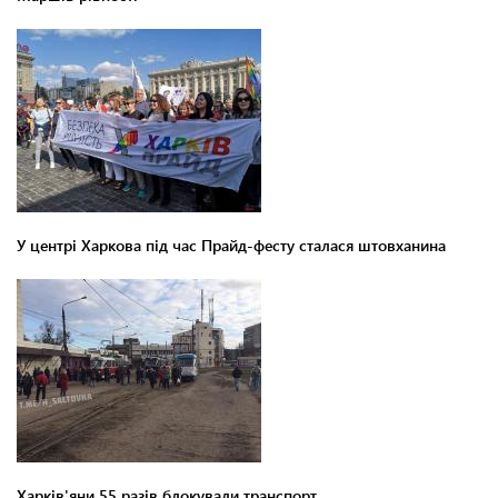
У центрі Харкова під час Прайд-фесту сталася штовханина
Харків'яни 55 разів блокували транспорт