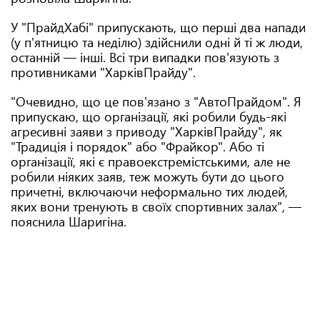
У "ПрайдХабі" припускають, що перші два напади
(у п'ятницю та неділю) здійснили одні й ті ж люди,
останній — інші. Всі три випадки пов'язують з
противниками "ХарківПрайду".
"Очевидно, що це пов'язано з "АвтоПрайдом". Я
припускаю, що організації, які робили будь-які
агресивні заяви з приводу "ХарківПрайду", як
"Традиція і порядок" або "Фрайкор". Або ті
організації, які є правоекстремістськими, але не
робили ніяких заяв, теж можуть бути до цього
причетні, включаючи неформально тих людей,
яких вони тренують в своїх спортивних залах", —
пояснила Шаригіна.