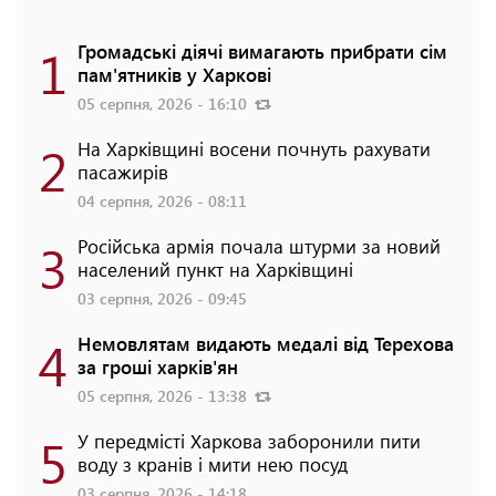
1
Громадські діячі вимагають прибрати сім
пам'ятників у Харкові
05 серпня, 2026 - 16:10
2
На Харківщині восени почнуть рахувати
пасажирів
04 серпня, 2026 - 08:11
3
Російська армія почала штурми за новий
населений пункт на Харківщині
03 серпня, 2026 - 09:45
4
Немовлятам видають медалі від Терехова
за гроші харків'ян
05 серпня, 2026 - 13:38
5
У передмісті Харкова заборонили пити
воду з кранів і мити нею посуд
03 серпня, 2026 - 14:18