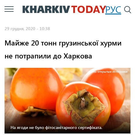
Перейти
РУС
П
до
основного
29 грудня, 2020 - 10:38
вмісту
Майже 20 тонн грузинської хурми
не потрапили до Харкова
Фото: открытые источники
На ягоди не було фітосанітарного сертифіката.