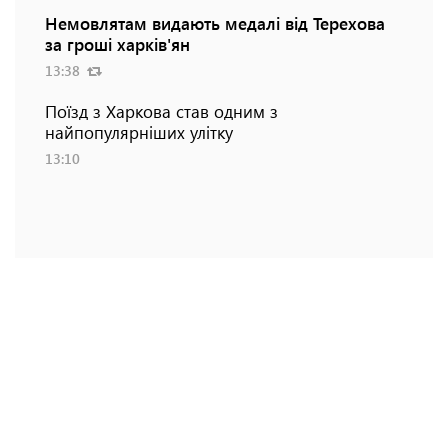
Немовлятам видають медалі від Терехова
за гроші харків'ян
13:38
Поїзд з Харкова став одним з
найпопулярніших улітку
13:10