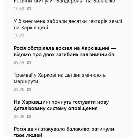
Росіяни скинули "Бандероль" на Балаклію
10:53
У бізнесмена забрали десятки гектарів землі
на Харківщині
10:22
Росія обстріляла вокзал на Харківщині —
відомо про двох загиблих залізничників
09:44
Трамваї у Харкові на дві дні змінюють
маршрути
09:30
На Харківщині почнуть тестувати нову
деталізовану систему оповіщення
08:38
Росія двічі атакувала Балаклію: загинули
троє людей