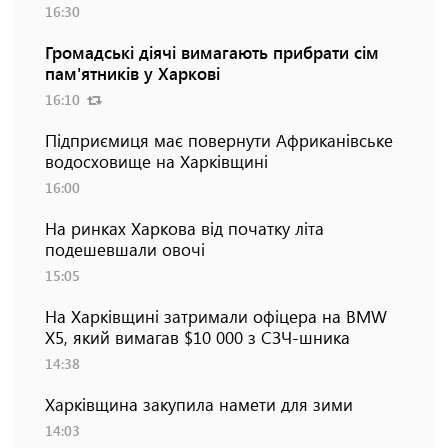
16:30
Громадські діячі вимагають прибрати сім
пам'ятників у Харкові
16:10
Підприємиця має повернути Африканівське
водосховище на Харківщині
16:00
На ринках Харкова від початку літа
подешевшали овочі
15:05
На Харківщині затримали офіцера на BMW
Х5, який вимагав $10 000 з СЗЧ-шника
14:38
Харківщина закупила намети для зими
14:03