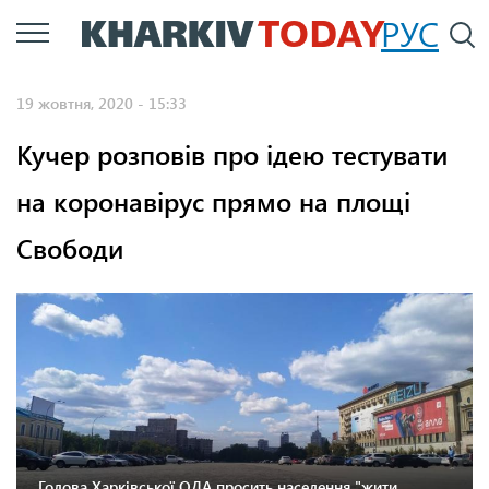
Перейти
РУС
П
до
основного
19 жовтня, 2020 - 15:33
вмісту
Кучер розповів про ідею тестувати
на коронавірус прямо на площі
Свободи
Голова Харківської ОДА просить населення "жити