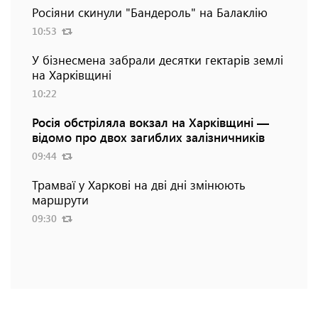
Росіяни скинули "Бандероль" на Балаклію
10:53
У бізнесмена забрали десятки гектарів землі
на Харківщині
10:22
Росія обстріляла вокзал на Харківщині —
відомо про двох загиблих залізничників
09:44
Трамваї у Харкові на дві дні змінюють
маршрути
09:30