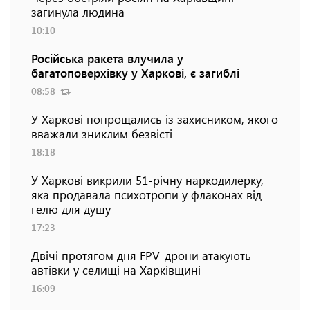
загинула людина
10:10
Російська ракета влучила у
багатоповерхівку у Харкові, є загиблі
08:58
У Харкові попрощались із захисником, якого
вважали зниклим безвісті
18:18
У Харкові викрили 51-річну наркодилерку,
яка продавала психотропи у флаконах від
гелю для душу
17:23
Двічі протягом дня FPV-дрони атакують
автівки у селищі на Харківщині
16:09