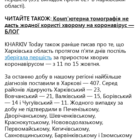
області).
ЧИТАЙТЕ ТАКОЖ:
Комп'ютерна томографія не
дасть жодної користі хворому на коронавірус —
БЛОГ
KHARKIV Today також раніше писав про те, що
Харківська область протягом п'яти днів поспіль
зберігала першість
за приростом хворих
коронавірусом — з 11 по 15 жовтня.
За останню добу в нашому регіоні найбільше
діагнозів поставили в Харкові — 407. Серед
районів лідирують Харківський — 23,
Вовчанський — 21, Валківський — 15, Борівський
— 14 і Чугуївський — 11. Жодного випадку за
добу не підтвердили в Печенізькому,
Дворічанському, Шевченківському,
Краснокутському, Нововодолазькому,
Первомайському, Кегичівському,
Сахновщинському, Барвінківському і Ізюмському