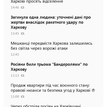
Харкові просять відселення
14:46
Загинула одна людина: уточнені дані про
жертви внаслідок ракетного удару по
Харкову
13:45
Мешканці передмістя Харкова залишились
без світла через ворожі атаки
12:45
Росіяни били трьома "Бандеролями" по
Харкову
11:13
Продаж квартири під час воєнного стану:
правові нюанси та безпека угод у Харкові ℗
11:00
Через обстріли росіян на Харківщині