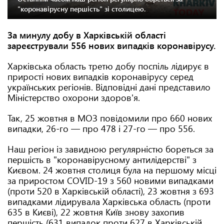
"коронавірусну першість" зі столицею.
За минулу добу в Харківській області
зареєстрували 556 нових випадків коронавірусу.
Харківська область третю добу поспіль лідирує в
прирості нових випадків коронавірусу серед
українських регіонів. Відповідні дані представило
Міністерство охорони здоров'я.
Так, 25 жовтня в МОЗ повідомили про 660 нових
випадки, 26-го — про 478 і 27-го — про 556.
Наш регіон із завидною регулярністю бореться за
першість в "коронавірусному антилідерстві" з
Києвом. 24 жовтня столиця була на першому місці
за приростом COVID-19 з 560 новими випадками
(проти 520 в Харківській області), 23 жовтня з 693
випадками лідирувала Харківська область (проти
635 в Києві), 22 жовтня Київ знову захопив
першість (631 випадок проти 627 в Харківській