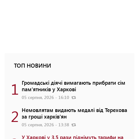
ТОП НОВИНИ
1
Громадські діячі вимагають прибрати сім
пам'ятників у Харкові
05 серпня, 2026 - 16:10
2
Немовлятам видають медалі від Терехова
за гроші харків'ян
05 серпня, 2026 - 13:38
У Харкові у 3,5 рази піднімуть тарифи на