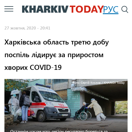
Перейти
РУС
П
до
основного
27 жовтня, 2020 - 20:41
вмісту
Харківська область третю добу
поспіль лідирує за приростом
хворих COVID-19
Фото: Сергій Козлов / KHARKIV Today
Останнім часом наш регіон регулярно бореться за