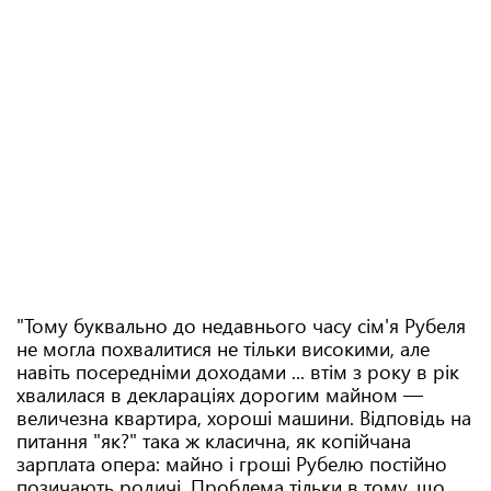
"Тому буквально до недавнього часу сім'я Рубеля
не могла похвалитися не тільки високими, але
навіть посередніми доходами ... втім з року в рік
хвалилася в деклараціях дорогим майном —
величезна квартира, хороші машини. Відповідь на
питання "як?" така ж класична, як копійчана
зарплата опера: майно і гроші Рубелю постійно
позичають родичі. Проблема тільки в тому, що