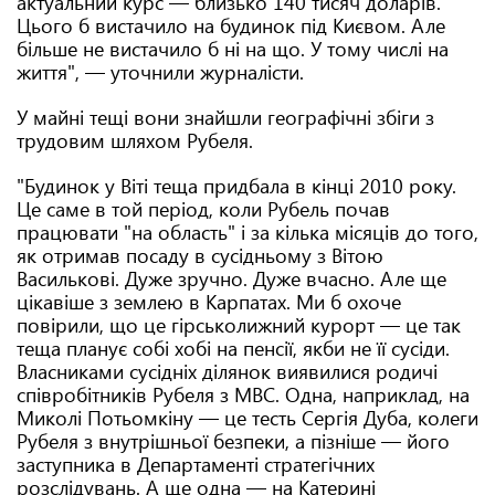
актуальний курс — близько 140 тисяч доларів.
Цього б вистачило на будинок під Києвом. Але
більше не вистачило б ні на що. У тому числі на
життя", — уточнили журналісти.
У майні тещі вони знайшли географічні збіги з
трудовим шляхом Рубеля.
"Будинок у Віті теща придбала в кінці 2010 року.
Це саме в той період, коли Рубель почав
працювати "на область" і за кілька місяців до того,
як отримав посаду в сусідньому з Вітою
Василькові. Дуже зручно. Дуже вчасно. Але ще
цікавіше з землею в Карпатах. Ми б охоче
повірили, що це гірськолижний курорт — це так
теща планує собі хобі на пенсії, якби не її сусіди.
Власниками сусідніх ділянок виявилися родичі
співробітників Рубеля з МВС. Одна, наприклад, на
Миколі Потьомкіну — це тесть Сергія Дуба, колеги
Рубеля з внутрішньої безпеки, а пізніше — його
заступника в Департаменті стратегічних
розслідувань. А ще одна — на Катерині