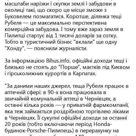
масштаби нарізки і скупки землі і забудови в
околиці такі, що скоро це місце зможе з
Буковелем позмагатися. Коротше, ділянка тещі
Рубеля — це максимально перспективна
комерційна забудова. І тому вже зараз земля в
Пилипці стартує від 1 тисячі доларів за сотку.
Тобто в туристичний бізнес "вклали" ще одну
"Хонду", — пояснили журналісти.
За інформацією Bihus.info, офіційні доходи тещі і
близько не стоять до "Порше", маєтків під Києвом
і гірськолижних курортів в Карпатах.
"За даними наших джерел, теща Рубеля працює в
аптечній сфері: в 90-х вона працювала в
звичайній комунальній аптеці в Чернівцях, а
останні кілька років — у приватній фармкомпанії,
яка теж займається роздрібною торгівлею ліками
в Чернівцях. Її сукупні офіційні доходи за останні
20 років (тобто включаючи період Honda-
будинок-Porsche-Пилипець) в перерахунку на