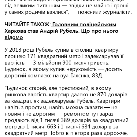
під великим питанням — звідки це майно і гроші
у самих родичів взялися", — пояснили журналісти.
ЧИТАЙТЕ ТАКОЖ:
Головним поліцейським
Харкова став Андрій Рубель. Що про нього
відомо
У 2018 році Рубель купив в столиці квартиру
площею 171 квадратний метр і задекларував її
вартість — 3 мільйони 900 тисяч гривень.
Будинок, в якому купив нерухомість — досить
дорогий комплекс на вул. Іллєнка, 83Д.
"Будинок старий, але престижний, в якому
ринкова вартість квартир далеко не 870 доларів
за квадрат, як задекларував Рубель. Квартири
навіть з простим, навіть можна сказати — не
новим і не дорогим — ремонтом тут зараз
продають від 1 тисячі 389 доларів за квадратний
метр до 1 тисячі 663 і 1 тисячі 684 доларів за
квадратний метр. Тобто в півтора раза дорожче,