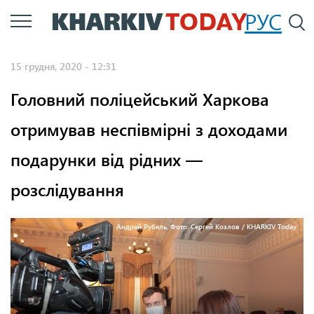
Перейти
РУС
П
до
основного
15 грудня, 2020 - 12:31
вмісту
Головний поліцейський Харкова
отримував неспівмірні з доходами
подарунки від рідних —
розслідування
Андрей Рубель. Фото: Сергей Козлов / KHARKIV Today