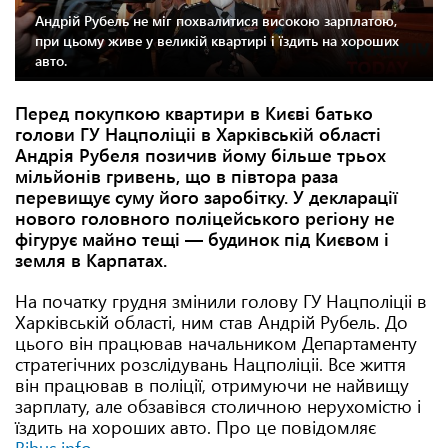
Андрій Рубель не міг похвалитися високою зарплатою,
при цьому живе у великій квартирі і їздить на хороших
авто.
Перед покупкою квартири в Києві батько
голови ГУ Нацполіціі в Харківській області
Андрія Рубеля позичив йому більше трьох
мільйонів гривень, що в півтора раза
перевищує суму його заробітку. У декларації
нового головного поліцейського регіону не
фігурує майно тещі —
будинок під Києвом і
земля в Карпатах.
На початку грудня змінили голову ГУ Нацполіціі в
Харківській області, ним став Андрій Рубель. До
цього він працював начальником Департаменту
стратегічних розслідувань Нацполіціі. Все життя
він працював в поліції, отримуючи не найвищу
зарплату, але обзавівся столичною нерухомістю і
їздить на хороших авто. Про це повідомляє