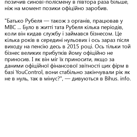
позичив синові-полісмену в півтора раза більше,
ніж на момент позики офіційно заробив.
"Батько Рубеля — також з органів, працював у
МВС ... Було в житті тата Рубеля кілька періодів,
коли він кидав службу і займався бізнесом. Це
кілька років в середині нульових і ось зараз після
виходу на пенсію десь в 2015 році. Ось тільки той
бізнес великих прибутків йому офіційно не
приносив. І як він міг їх приносити, якщо за
даними офіційної фінансової звітності цих фірм в
базі YouControl, вони стабільно закінчували рік як
не в нуль, так в мінус?", — дивуються в Bihus. info.