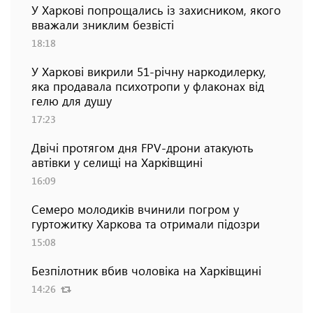
У Харкові попрощались із захисником, якого
вважали зниклим безвісті
18:18
У Харкові викрили 51-річну наркодилерку,
яка продавала психотропи у флаконах від
гелю для душу
17:23
Двічі протягом дня FPV-дрони атакують
автівки у селищі на Харківщині
16:09
Семеро молодиків вчинили погром у
гуртожитку Харкова та отримали підозри
15:08
Безпілотник вбив чоловіка на Харківщині
14:26