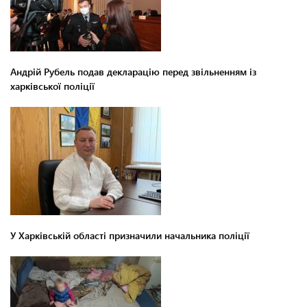
Андрій Рубель подав декларацію перед звільненням із
харківської поліції
У Харківській області призначили начальника поліції