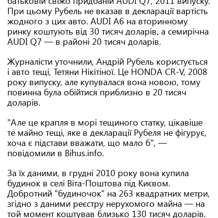
батьковій свіжо придбаній AUDI Q7, 2011 випуску.
При цьому Рубель не вказав в декларації вартість
жодного з цих авто. AUDI A6 на вторинному
ринку коштують від 30 тисяч доларів, а семирічна
AUDI Q7 — в районі 20 тисяч доларів.
Журналісти уточнили, Андрій Рубель користується
і авто тещі, Тетяни Нікітіної. Це HONDA CR-V, 2008
року випуску, але купувалася вона новою, тому
повинна була обійтися приблизно в 20 тисяч
доларів.
"Але це крапля в морі тещиного статку, цікавіше
те майно тещі, яке в декларації Рубеля не фігурує,
хоча є підстави вважати, що мало б", —
повідомили в Bihus.info.
За їх даними, в грудні 2010 року вона купила
будинок в селі Віта-Поштова під Києвом.
Добротний "будиночок" на 263 квадратних метри,
згідно з даними реєстру нерухомого майна — на
той момент коштував близько 130 тисяч доларів.