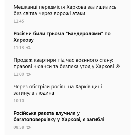
Мешканці передмістя Харкова залишились
без світла через ворожі атаки
12:45
Росіяни били трьома "Бандеролями" по
Харкову
11:13
Продаж квартири під час воєнного стану:
правові нюанси та безпека угод у Харкові ℗
11:00
Через обстріли росіян на Харківщині
загинула людина
10:10
Російська ракета влучила у
багатоповерхівку у Харкові, є загиблі
08:58