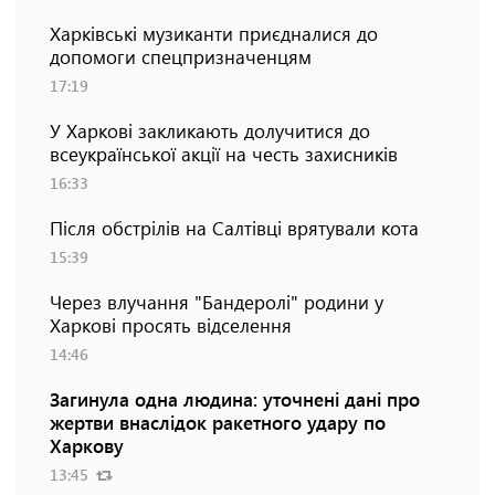
Харківські музиканти приєдналися до
допомоги спецпризначенцям
17:19
У Харкові закликають долучитися до
всеукраїнської акції на честь захисників
16:33
Після обстрілів на Салтівці врятували кота
15:39
Через влучання "Бандеролі" родини у
Харкові просять відселення
14:46
Загинула одна людина: уточнені дані про
жертви внаслідок ракетного удару по
Харкову
13:45