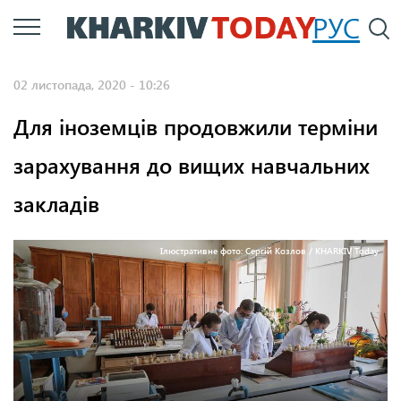
Перейти
РУС
П
до
основного
02 листопада, 2020 - 10:26
вмісту
Для іноземців продовжили терміни
зарахування до вищих навчальних
закладів
Ілюстративне фото: Сергій Козлов / KHARKIV Today