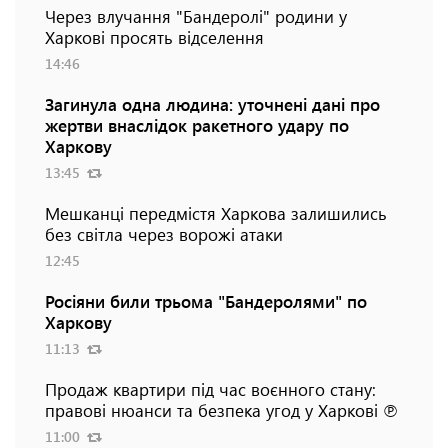
Через влучання "Бандеролі" родини у
Харкові просять відселення
14:46
Загинула одна людина: уточнені дані про
жертви внаслідок ракетного удару по
Харкову
13:45
Мешканці передмістя Харкова залишились
без світла через ворожі атаки
12:45
Росіяни били трьома "Бандеролями" по
Харкову
11:13
Продаж квартири під час воєнного стану:
правові нюанси та безпека угод у Харкові ℗
11:00