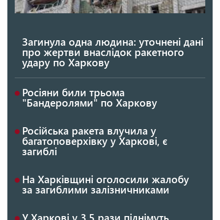
Загинула одна людина: уточнені дані
про жертви внаслідок ракетного
удару по Харкову
Росіяни били трьома
"Бандеролями" по Харкову
Російська ракета влучила у
багатоповерхівку у Харкові, є
загиблі
На Харківщині оголосили жалобу
за загиблими залізничниками
У Харкові у 3,5 рази піднімуть