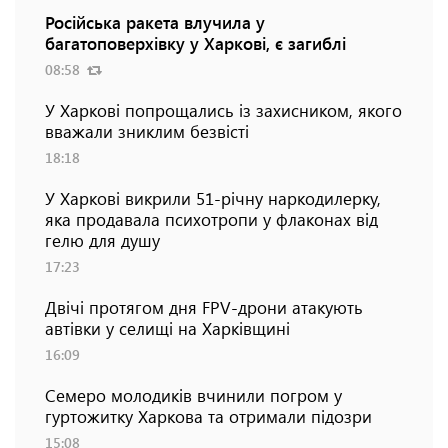
Російська ракета влучила у
багатоповерхівку у Харкові, є загиблі
08:58
У Харкові попрощались із захисником, якого
вважали зниклим безвісті
18:18
У Харкові викрили 51-річну наркодилерку,
яка продавала психотропи у флаконах від
гелю для душу
17:23
Двічі протягом дня FPV-дрони атакують
автівки у селищі на Харківщині
16:09
Семеро молодиків вчинили погром у
гуртожитку Харкова та отримали підозри
15:08