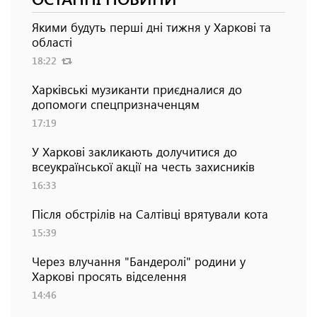
Якими будуть перші дні тижня у Харкові та
області
18:22
Харківські музиканти приєдналися до
допомоги спецпризначенцям
17:19
У Харкові закликають долучитися до
всеукраїнської акції на честь захисників
16:33
Після обстрілів на Салтівці врятували кота
15:39
Через влучання "Бандеролі" родини у
Харкові просять відселення
14:46