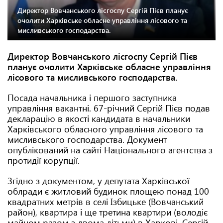
Директор Вовчанського лісгоспу Сергій Пієв планує
очолити Харківське обласне управління лісового та
мисливського господарства.
Директор Вовчанського лісгоспу Сергій Пієв
планує очолити Харківське обласне управління
лісового та мисливського господарства.
Посада начальника і першого заступника
управління вакантні. 67-річний Сергій Пієв подав
декларацію в якості кандидата в начальники
Харківського обласного управління лісового та
мисливського господарства. Документ
опублікований на сайті Національного агентства з
протидії корупції.
Згідно з документом, у депутата Харківської
облради є житловий будинок площею понад 100
квадратних метрів в селі Ізбицьке (Вовчанський
район), квартира і ще третина квартири (володіє
майном разом з двома дітьми) в Харкові. Сергій