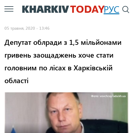
Перейти
РУС
П
до
основного
05 травня, 2020 - 13:46
вмісту
Депутат облради з 1,5 мільйонами
гривень заощаджень хоче стати
головним по лісах в Харківській
області
Фото: vovchrayrada.kh.ua