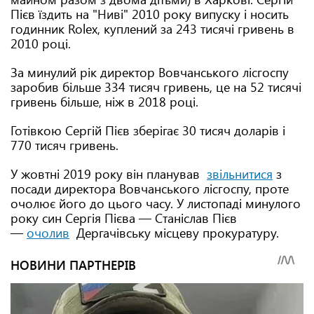
Пієв їздить на "Ниві" 2010 року випуску і носить
годинник Rolex, куплений за 243 тисячі гривень в
2010 році.
За минулий рік директор Вовчанського лісгоспу
заробив більше 334 тисяч гривень, це на 52 тисячі
гривень більше, ніж в 2018 році.
Готівкою Сергій Пієв зберігає 30 тисяч доларів і
770 тисяч гривень.
У жовтні 2019 року він планував
звільнитися
з
посади директора Вовчанського лісгоспу, проте
очолює його до цього часу. У листопаді минулого
року син Сергія Пієва — Станіслав Пієв
—
очолив
Дергачівську місцеву прокуратуру.