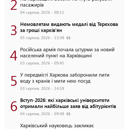
2
пасажирів
04 серпня, 2026 - 08:11
3
Немовлятам видають медалі від Терехова
за гроші харків'ян
05 серпня, 2026 - 13:38
4
Російська армія почала штурми за новий
населений пункт на Харківщині
03 серпня, 2026 - 09:45
5
У передмісті Харкова заборонили пити
воду з кранів і мити нею посуд
03 серпня, 2026 - 14:18
6
Вступ-2026: які харківські університети
отримали найбільше заяв від абітурієнтів
04 серпня, 2026 - 09:48
Харківський науковець закликає