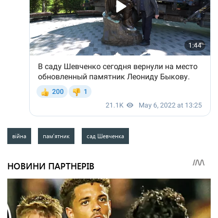
війна
пам'ятник
сад Шевченка