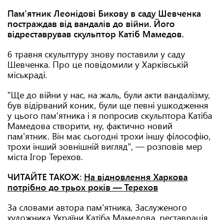
Пам'ятник Леонідові Бикову в саду Шевченка
постраждав від вандалів до війни. Його
відреставрував скульптор Катіб Мамедов.
6 травня скульптуру знову поставили у саду
Шевченка. Про це повідомили у Харківській
міськраді.
"Ще до війни у нас, на жаль, були акти вандалізму,
був відірваний коник, були ще певні ушкодження
у цього пам'ятника і я попросив скульптора Катіба
Мамедова створити, ну, фактично новий
пам'ятник. Він має сьогодні трохи іншу філософію,
трохи інший зовнішній вигляд", — розповів мер
міста Ігор Терехов.
ЧИТАЙТЕ ТАКОЖ:
На відновлення Харкова
потрібно до трьох років — Терехов
За словами автора пам'ятника, Заслуженого
художника України Катіба Мамедова, реставрація