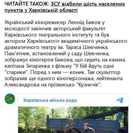
ЧИТАЙТЕ ТАКОЖ:
ЗСУ відбили шість населених
пунктів у Харківській області
Український кінорежисер Леонід Биков у
молодості закінчив акторський факультет
Харківського театрального інституту та був
актором Харківського академічного українського
драматичного театру ім. Тараса Шевченка.
Пам'ятник, встановлений у саду Шевченка,
зображує кіногероя Бикова, що сидить на камені,
капітана Титаренка з фільму "У бій йдуть одні
"старики". Поряд з ним — коник. Так скульптор
зобразив ще одного кіноперсонажа, лейтенанта
Александрова на прізвисько "Кузнєчік".