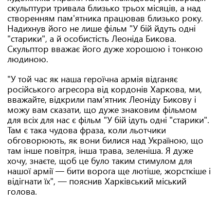
скульптури тривала близько трьох місяців, а над
створенням пам'ятника працював близько року.
Надихнув його не лише фільм "У бій йдуть одні
"старики", а й особистість Леоніда Бикова.
Скульптор вважає його дуже хорошою і тонкою
людиною.
"У той час як наша героїчна армія відганяє
російського агресора від кордонів Харкова, ми,
вважайте, відкрили пам'ятник Леоніду Бикову і
можу вам сказати, що дуже знаковим фільмом
для всіх для нас є фільм "У бій ідуть одні "старики".
Там є така чудова фраза, коли льотчики
обговорюють, як вони билися над Україною, що
там інше повітря, інша трава, зеленіша. Я дуже
хочу, знаєте, щоб це було таким стимулом для
нашої армії — бити ворога ще лютіше, жорсткіше і
відігнати їх", — пояснив Харківський міський
голова.