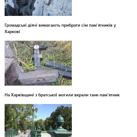
Громадські діячі вимагають прибрати сім пам'ятників у
Харкові
На Харківщині з братської могили вкрали танк-пам'ятник