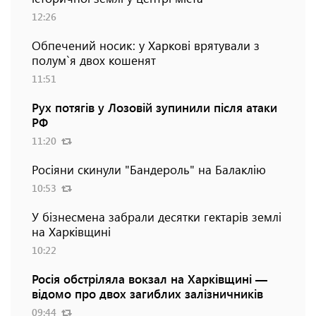
12:26
Обпечений носик: у Харкові врятували з
полум`я двох кошенят
11:51
Рух потягів у Лозовій зупинили після атаки
РФ
11:20
Росіяни скинули "Бандероль" на Балаклію
10:53
У бізнесмена забрали десятки гектарів землі
на Харківщині
10:22
Росія обстріляла вокзал на Харківщині —
відомо про двох загиблих залізничників
09:44