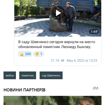
война
памятник
сад Шевченко