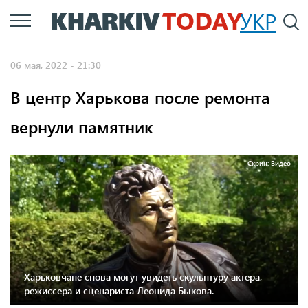
Перейти
УКР
По
к
основному
06 мая, 2022 - 21:30
содержанию
В центр Харькова после ремонта
вернули памятник
Скрин: Видео
Харьковчане снова могут увидеть скульптуру актера,
режиссера и сценариста Леонида Быкова.