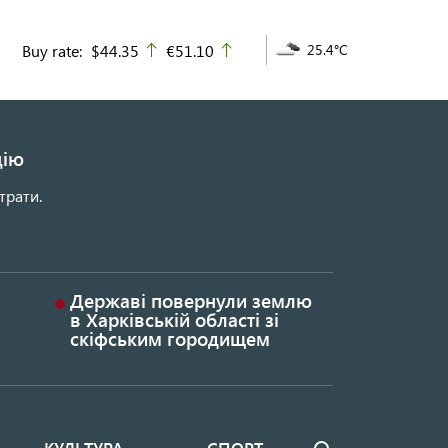
Buy rate:
$44.35
€51.10
25.4°C
up
up
цію
трати.
Державі повернули землю
в Харківській області зі
скіфським городищем