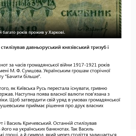
 багато років прожив у Харкові.
стилізував давньоруський князівський тризуб і
нот за часів громадянської війни 1917-1921 років
мені М. Ф. Сумцова. Українським грошам сторічної
у "Бачити більше".
ого, як Київська Русь перестала існувати, гривню
ржав. Наступна поява власної валюти пов'язана з
іки. Щоб затвердити свій уряд в умовах громадянської
Грушевським приймає рішення про друк власних
т і Василь Кричевський. Останній стилізував
 його на українських банкнотах. Так Василь
і гроші, а й символ, який через століття залишається