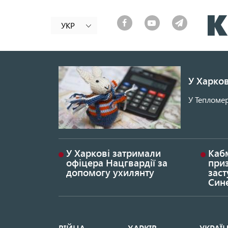
УКР
У Харков
У Тепломер
У Харкові затримали
Каб
офіцера Нацгвардії за
при
допомогу ухилянту
заст
Син