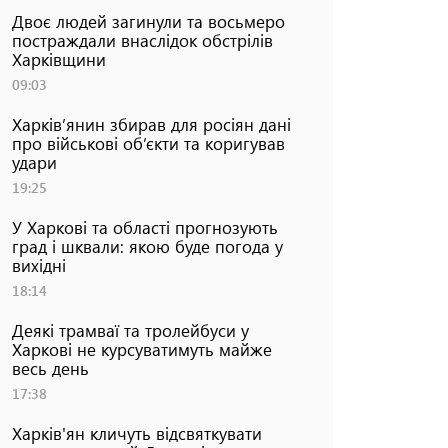
Двоє людей загинули та восьмеро
постраждали внаслідок обстрілів
Харківщини
09:03
Харків’янин збирав для росіян дані
про військові об’єкти та коригував
удари
19:25
У Харкові та області прогнозують
град і шквали: якою буде погода у
вихідні
18:14
Деякі трамваї та тролейбуси у
Харкові не курсуватимуть майже
весь день
17:38
Харків'ян кличуть відсвяткувати