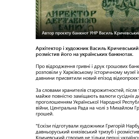
Автор проєкту банкнот УНР Василь Кричевський
Архітектор і художник Василь Кричевський 
розмістив його на українських банкнотах.
Про відродження гривні і друк грошових банк
розповіли у Харківському історичному музеї і
давнини присвятили новий епізод відеопроєкт
За словами хранителів старожитностей, після т
майже повністю заміщають валюти сусідніх де
проголошенням Української Народної Республ
війни, Центральна Рада на чолі з Михайлом 
грошей.
"Ескізи підготували художники Григорій Нарбу
давньоруський князівський тризуб і розмістив
Кричевський створив не тільки перші українськ