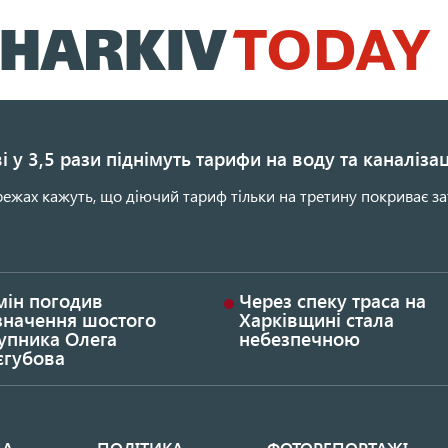
Перейти
до
основного
вмісту
і у 3,5 рази піднімуть тарифи на воду та каналіза
ежах кажуть, що діючий тариф тільки на третину покриває за
мін погодив
Через спеку траса на
значення шостого
Харківщині стала
упника Олега
небезпечною
єгубова