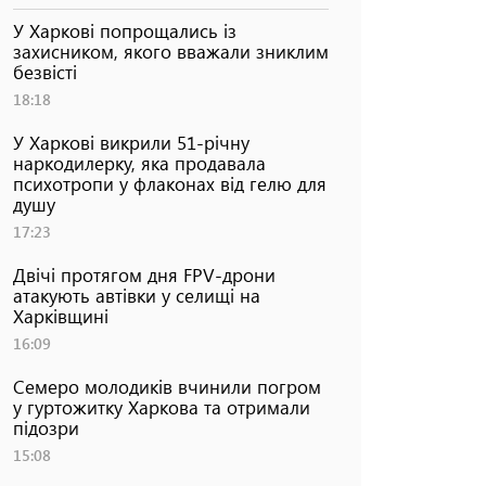
У Харкові попрощались із
захисником, якого вважали зниклим
безвісті
18:18
У Харкові викрили 51-річну
наркодилерку, яка продавала
психотропи у флаконах від гелю для
душу
17:23
Двічі протягом дня FPV-дрони
атакують автівки у селищі на
Харківщині
16:09
Семеро молодиків вчинили погром
у гуртожитку Харкова та отримали
підозри
15:08