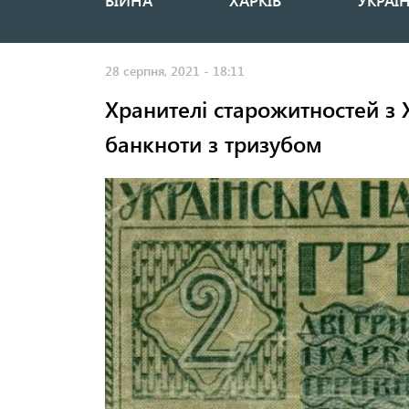
ВІЙНА
ХАРКІВ
УКРАЇ
Основная
навигация
28 серпня, 2021 - 18:11
Хранителі старожитностей з 
банкноти з тризубом