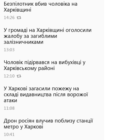
Безпілотник вбив чоловіка на
Харківщині
14:26
У громаді на Харківщині оголосили
жалобу за загиблими
залізничниками
13:03
Чоловік підірвався на вибухівці у
Харківському районі
12:10
У Харкові загасили пожежу на
складі видавництва після ворожої
атаки
11:08
Дрон росіян влучив поблизу станції
метро у Харкові
10:41