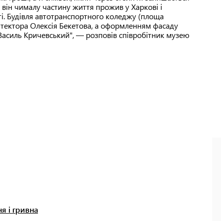
він чималу частину життя прожив у Харкові і
ті. Будівля автотранспортного коледжу (площа
хітектора Олексія Бекетова, а оформленням фасаду
Василь Кричевський", — розповів співробітник музею
я і гривна