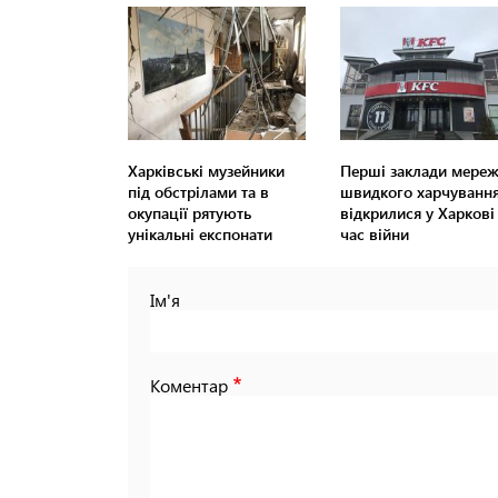
Харківські музейники
Перші заклади мереж
під обстрілами та в
швидкого харчуванн
окупації рятують
відкрилися у Харкові
унікальні експонати
час війни
Ім'я
Коментар