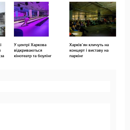
і
У центрі Харкова
Харківʼян кличуть на
я
відкриваються
концерт і виставу на
 за
кінотеатр та боулінг
паркінг