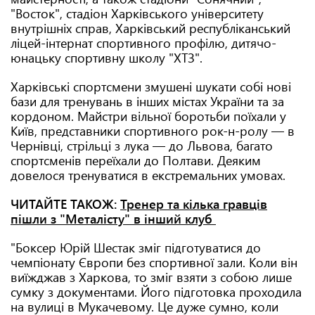
"Восток", стадіон Харківського університету
внутрішніх справ, Харківський республіканський
ліцей-інтернат спортивного профілю, дитячо-
юнацьку спортивну школу "ХТЗ".
Харківські спортсмени змушені шукати собі нові
бази для тренувань в інших містах України та за
кордоном. Майстри вільної боротьби поїхали у
Київ, представники спортивного рок-н-ролу — в
Чернівці, стрільці з лука — до Львова, багато
спортсменів переїхали до Полтави. Деяким
довелося тренуватися в екстремальних умовах.
ЧИТАЙТЕ ТАКОЖ:
Тренер та кілька гравців
пішли з "Металісту" в інший клуб
"Боксер Юрій Шестак зміг підготуватися до
чемпіонату Європи без спортивної зали. Коли він
виїжджав з Харкова, то зміг взяти з собою лише
сумку з документами. Його підготовка проходила
на вулиці в Мукачевому. Це дуже сумно, коли