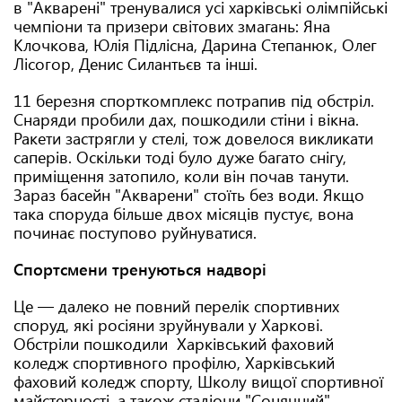
в "Акварені" тренувалися усі харківські олімпійські
чемпіони та призери світових змагань: Яна
Клочкова, Юлія Підлісна, Дарина Степанюк, Олег
Лісогор, Денис Силантьєв та інші.
11 березня спорткомплекс потрапив під обстріл.
Снаряди пробили дах, пошкодили стіни і вікна.
Ракети застрягли у стелі, тож довелося викликати
саперів. Оскільки тоді було дуже багато снігу,
приміщення затопило, коли він почав танути.
Зараз басейн "Акварени" стоїть без води. Якщо
така споруда більше двох місяців пустує, вона
починає поступово руйнуватися.
Спортсмени тренуються надворі
Це — далеко не повний перелік спортивних
споруд, які росіяни зруйнували у Харкові.
Обстріли пошкодили Харківський фаховий
коледж спортивного профілю, Харківський
фаховий коледж спорту, Школу вищої спортивної
майстерності, а також стадіони "Сонячний",