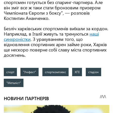
спортсмен готується без спаринг-партнера. Але
він зміг все ж таки стати бронзовим призером
Чемпіоната Європи з боксу", — розповів
Костянтин Ананченко.
Безліч харківських спортсменів виїхали за кордон.
Наприклад, в Італії живуть та тренуються
наші
синхроністки
. З урахуванням того, що
відновлення спортивних арен займе роки, Харків
ще нескоро поверне собі славу міста спортивних
досягнень.
спорт
"Уніфехт"
спорткомплекс
ХПІ
стадіон
"Металіст"