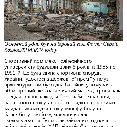
Основний удар був на ігровий зал. Фото: Сергій
Козлов/KHARKIV Today
Спортивний комплекс політехнічного
университету будували цілих 6 років, із 1985 по
1991-й. Це була єдина спортивна споруда
України, удостоєна Державної премії у галузі
архітектури. Там було два басейни, у тому числі
50-метровий, легкоатлетичний манеж, ігрова зала,
спеціалізовані зали для боротьби, гімнастики,
настільного тенісу, аеробіки, стадіон з ігровими
майданчиками для тенісу, міні-футболу та
баскетболу, футболу, майданчик для
скелелелазання. Тут могли займатися одночасно
дві тисячі чоловік. У "Політехніку" тренувалися