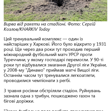
Вирва від ракети на стадіоні. Фото: Сергій
Козлов/KHARKIV Today
Цей тренувальний комплекс — один із
найстаріших у Харкові. Його було відкрито у 1931
році. Ще через два роки тут проходив перший
міжнародний футбольний матч УРСР проти
Туреччини, у якому господарі перемогли. У 90-ті
роки тут відбувалися змагання Другої ліги України,
у 2008-му "Динамо" приймав матчі Вищої ліги.
Останнім часом тут тренувалися легкоатлети,
проводилися чемпіонати з регбі.
3 травня росіяни обстріляли стадіон. Руйнувань
зазнала одна з трибун, пошкоджено газон та
бігові доріжки.