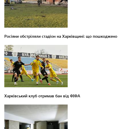
Росіяни обстріляли стадіон на Харківщині: що пошкоджено
Харківський клуб отримав бан від ФІФА