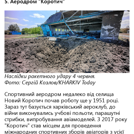
5. Аеродром "Коротич"
Наслідки ракетного удару 4 червня.
Фото:
Сергій Козлов/KHARKIV Today
Спортивний аеродром недалеко від селища
Новий Коротич почав роботу ще у 1951 році.
Зараз тут базується харківський аероклуб, до
війни виконувались учбові польоти, парашутні
стрибки, випробування авіамоделей. З 2017 року
"Коротич" став місцем для проведення
міжнародних спортивних зборів авіаторів з усієї