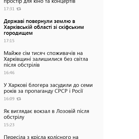
простір для кіно та концертів
17:31
Державі повернули землю в
Харківській області зі скіфським
городищем
17:15
Майже сім тисяч споживачів на
Харківщині залишилися без світла
після обстрілів
16:46
У Харкові блогера засудили до семи
років за пропаганду СРСР і Росії
16:09
Як виглядає вокзал в Лозовій після
обстрілу
15:23
Пересіла з крісла колісного на