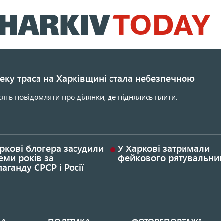
Перейти
до
основного
вмісту
еку траса на Харківщині стала небезпечною
сять повідомляти про ділянки, де піднялись плити.
ркові блогера засудили
У Харкові затримали
еми років за
фейкового рятувальни
аганду СРСР і Росії