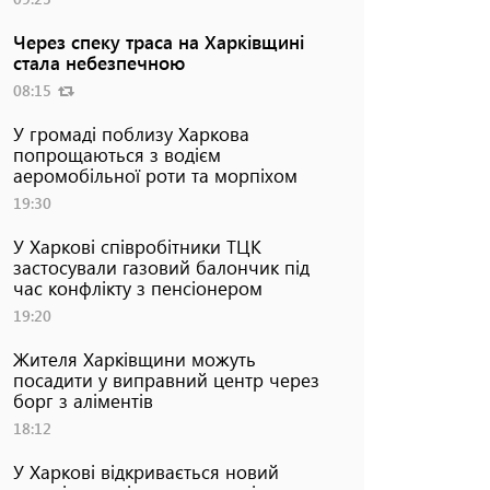
Через спеку траса на Харківщині
стала небезпечною
08:15
У громаді поблизу Харкова
попрощаються з водієм
аеромобільної роти та морпіхом
19:30
У Харкові співробітники ТЦК
застосували газовий балончик під
час конфлікту з пенсіонером
19:20
Жителя Харківщини можуть
посадити у виправний центр через
борг з аліментів
18:12
У Харкові відкривається новий