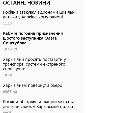
ОСТАННІ НОВИНИ
Росіяни атакували дронами цивільні
автівки у Харківському районі
11:13
Кабмін погодив призначення
шостого заступника Олега
Синєгубова
10:53
Харків'яни просять поставити у
транспорті системи екстреного
сповіщення
10:28
Харків'янам повернули озеро
09:55
Росіяни обстріляли підприємства та
дитячий садок у Харківській області
09:25