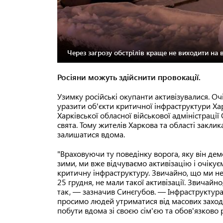
Через загрозу обстрілів краще не виходити на 
Росіяни можуть здійснити провокації.
Узимку російські окупанти активізувалися. О
уразити об'єкти критичної інфраструктури Харк
Харківської обласної військової адміністрації
свята. Тому жителів Харкова та області закли
залишатися вдома.
"Враховуючи ту поведінку ворога, яку він дем
зими, ми вже відчуваємо активізацію і очіку
критичну інфраструктуру. Звичайно, що ми не
25 грудня, не мали такої активізації. Звичайн
так, — зазначив Синєгубов. — Інфраструктура,
просимо людей утриматися від масових заходів
побути вдома зі своєю сім'єю та обов'язково 