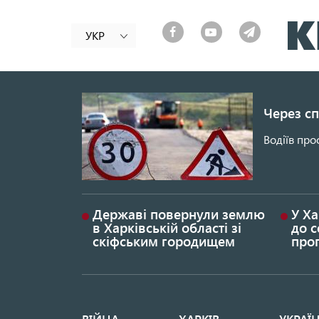
УКР
Через сп
Водіїв про
Державі повернули землю
У Ха
в Харківській області зі
до с
скіфським городищем
проп