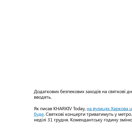
Додаткових безпекових заходів на святкові дні
вводять.
Як писав KHARKIV Today,
на вулицях Харкова ц
буде
. Святкові концерти триватимуть у метро. 
неділі 31 грудня. Комендантську годину змін