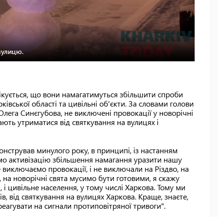
вулицю.
чікується, що вони намагатимуться збільшити спроби
івської області та цивільні об'єкти. За словами голови
 Олега Синєгубова, не виключені провокації у новорічні
кають утриматися від святкування на вулицях і
онстрував минулого року, в принципі, із настанням
ємо активізацію збільшення намагання уразити нашу
 виключаємо провокації, і не виключали на Різдво, на
о, на новорічні свята мусимо бути готовими, я скажу
 і цивільне населення, у тому числі Харкова. Тому ми
, від святкування на вулицях Харкова. Краще, знаєте,
реагувати на сигнали протиповітряної тривоги".