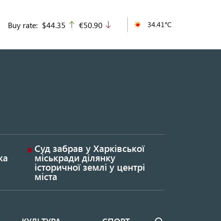
Buy rate:
$44.35
€50.90
34.41°C
up
down
Суд забрав у Харківської
ка
міськради ділянку
історичної землі у центрі
міста