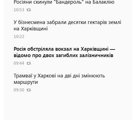
Росіяни скинули "Бандероль" на Балаклію
10:53
У бізнесмена забрали десятки гектарів землі
на Харківщині
10:22
Росія обстріляла вокзал на Харківщині —
відомо про двох загиблих залізничників
09:44
Трамваї у Харкові на дві дні змінюють
маршрути
09:30