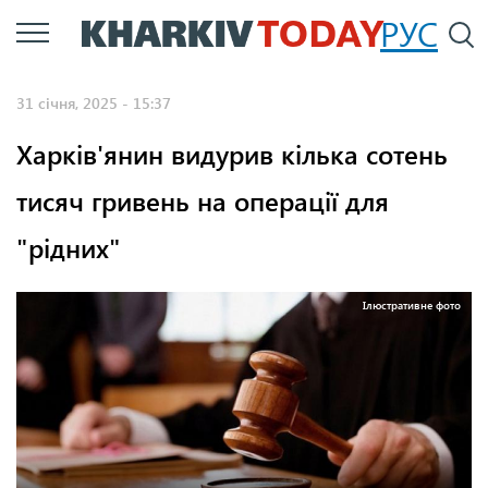
Перейти
РУС
П
до
основного
31 січня, 2025 - 15:37
вмісту
Харків'янин видурив кілька сотень
тисяч гривень на операції для
"рідних"
Ілюстративне фото