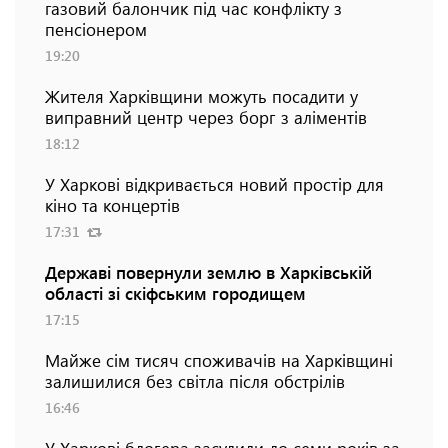
газовий балончик під час конфлікту з
пенсіонером
19:20
Жителя Харківщини можуть посадити у
виправний центр через борг з аліментів
18:12
У Харкові відкривається новий простір для
кіно та концертів
17:31
Державі повернули землю в Харківській
області зі скіфським городищем
17:15
Майже сім тисяч споживачів на Харківщині
залишилися без світла після обстрілів
16:46
У Харкові блогера засудили до семи років за