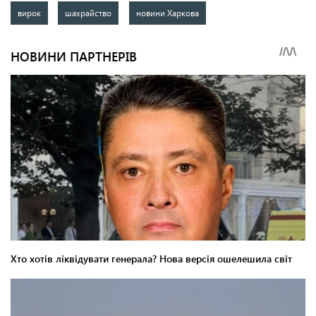
вирок
шахрайство
новини Харкова