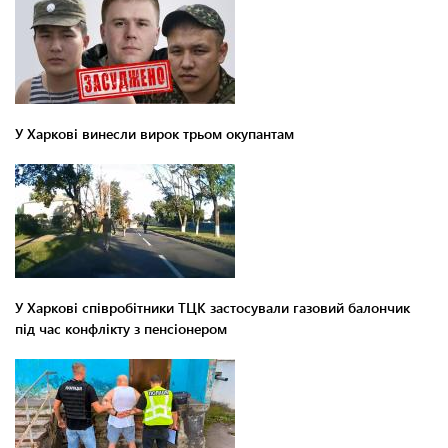
У Харкові винесли вирок трьом окупантам
У Харкові співробітники ТЦК застосували газовий балончик
під час конфлікту з пенсіонером