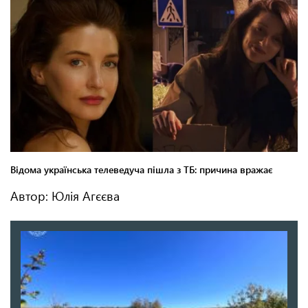
Автор: Юлія Агєєва