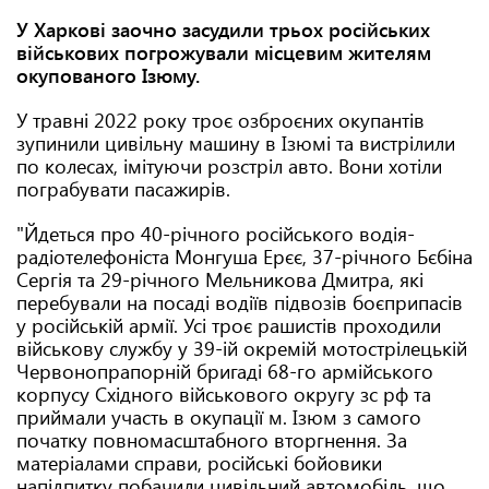
У Харкові заочно засудили трьох російських
військових погрожували місцевим жителям
окупованого Ізюму.
У травні 2022 року троє озброєних окупантів
зупинили цивільну машину в Ізюмі та вистрілили
по колесах, імітуючи розстріл авто. Вони хотіли
пограбувати пасажирів.
"Йдеться про 40-річного російського водія-
радіотелефоніста Монгуша Ерєє, 37-річного Бєбіна
Сергія та 29-річного Мельникова Дмитра, які
перебували на посаді водіїв підвозів боєприпасів
у російській армії. Усі троє рашистів проходили
військову службу у 39-ій окремій мотострілецькій
Червонопрапорній бригаді 68-го армійського
корпусу Східного військового округу зс рф та
приймали участь в окупації м. Ізюм з самого
початку повномасштабного вторгнення. За
матеріалами справи, російські бойовики
напідпитку побачили цивільний автомобіль, що