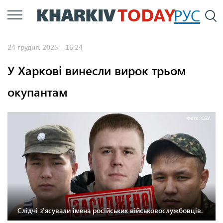
Перейти
РУС
П
до
основного
24 грудня, 2025 - 16:24
вмісту
У Харкові винесли вирок трьом
окупантам
Фото: СБУ.
Слідчі з'ясували імена російських військовослужбовців.