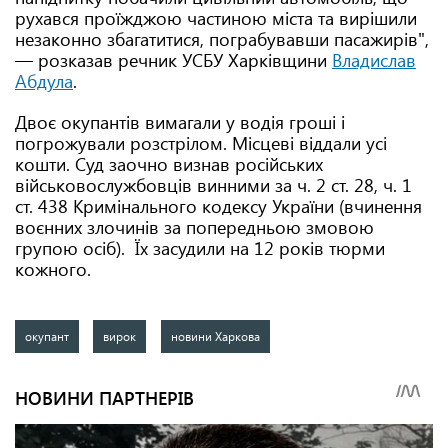
рухався проїжджою частиною міста та вирішили
незаконно збагатитися, пограбувавши пасажирів",
— розказав речник УСБУ Харківщини
Владислав
Абдула
.
Двоє окупантів вимагали у водія гроші і
погрожували розстрілом. Місцеві віддали усі
кошти. Суд заочно визнав російських
військовослужбовців винними за ч. 2 ст. 28, ч. 1
ст. 438 Кримінального кодексу України (вчинення
воєнних злочинів за попередньою змовою
групою осіб). Їх засудили на 12 років тюрми
кожного.
окупант
вирок
новини Харкова