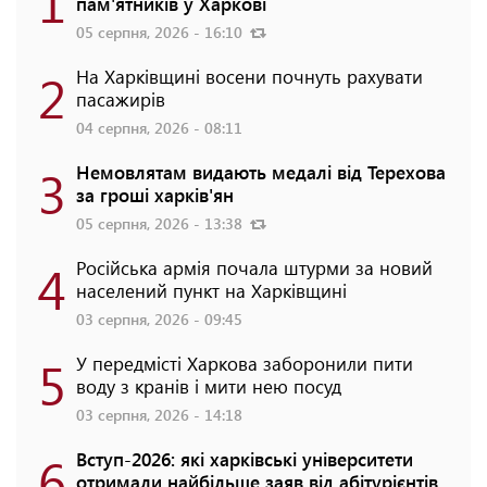
1
пам'ятників у Харкові
05 серпня, 2026 - 16:10
2
На Харківщині восени почнуть рахувати
пасажирів
04 серпня, 2026 - 08:11
3
Немовлятам видають медалі від Терехова
за гроші харків'ян
05 серпня, 2026 - 13:38
4
Російська армія почала штурми за новий
населений пункт на Харківщині
03 серпня, 2026 - 09:45
5
У передмісті Харкова заборонили пити
воду з кранів і мити нею посуд
03 серпня, 2026 - 14:18
6
Вступ-2026: які харківські університети
отримали найбільше заяв від абітурієнтів