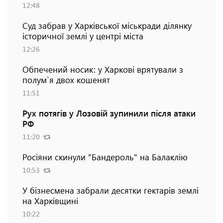
12:48
Суд забрав у Харківської міськради ділянку
історичної землі у центрі міста
12:26
Обпечений носик: у Харкові врятували з
полум`я двох кошенят
11:51
Рух потягів у Лозовій зупинили після атаки
РФ
11:20
Росіяни скинули "Бандероль" на Балаклію
10:53
У бізнесмена забрали десятки гектарів землі
на Харківщині
10:22