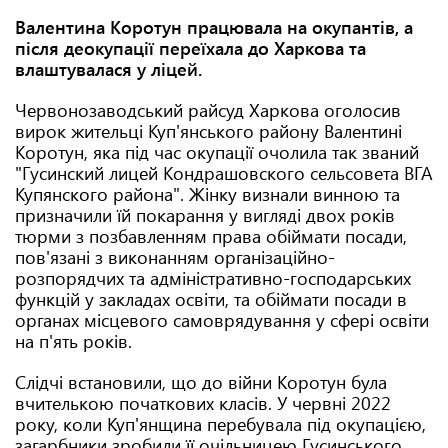
Валентина Коротун працювала на окупантів, а
після деокупації переїхала до Харкова та
влаштувалася у ліцей.
Червонозаводський райсуд Харкова оголосив
вирок жительці Куп'янського району Валентині
Коротун, яка під час окупації очолила так званий
"Гусинский лицей Кондрашовского сельсовета ВГА
Купянского района". Жінку визнали винною та
призначили їй покарання у вигляді двох років
тюрми з позбавленням права обіймати посади,
пов'язані з виконанням організаційно-
розпорядчих та адміністративно-господарських
функцій у закладах освіти, та обіймати посади в
органах місцевого самоврядування у сфері освіти
на п'ять років.
Слідчі встановили, що до війни Коротун була
вчителькою початкових класів. У червні 2022
року, коли Куп'янщина перебувала під окупацією,
загарбники зробили її очільницею Гусинського