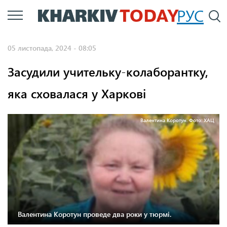
Перейти
РУС
П
до
основного
05 листопада, 2024 - 08:05
вмісту
Засудили учительку-колаборантку,
яка сховалася у Харкові
Валентина Коротун. Фото: ХАЦ
Валентина Коротун проведе два роки у тюрмі.