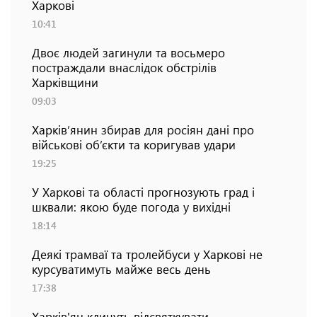
Харкові
10:41
Двоє людей загинули та восьмеро
постраждали внаслідок обстрілів
Харківщини
09:03
Харків’янин збирав для росіян дані про
військові об’єкти та коригував удари
19:25
У Харкові та області прогнозують град і
шквали: якою буде погода у вихідні
18:14
Деякі трамваї та тролейбуси у Харкові не
курсуватимуть майже весь день
17:38
Харків'ян кличуть відсвяткувати