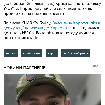
(колабораційна діяльність) Кримінального кодексу
України. Вирок суду набуде сили після того, як
пройде час на подання апеляції.
Як писав KHARKIV Today,
Валентина Коротун після
деокупації переїхала до Харкова
та влаштувалася
до ліцею №103. Вона обійняла посаду учителя
початкових класів.
вчителі
колаборанти
вирок
Куп'янський район