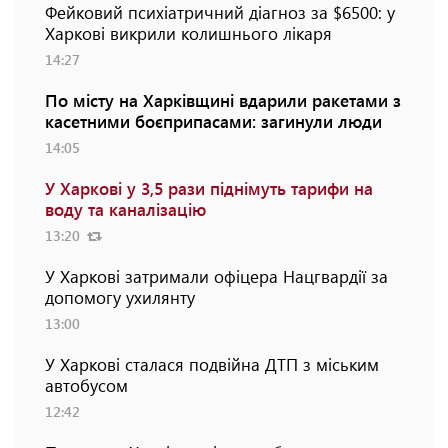
Фейковий психіатричний діагноз за $6500: у
Харкові викрили колишнього лікаря
14:27
По місту на Харківщині вдарили ракетами з
касетними боєприпасами: загинули люди
14:05
У Харкові у 3,5 рази піднімуть тарифи на
воду та каналізацію
13:20
У Харкові затримали офіцера Нацгвардії за
допомогу ухилянту
13:00
У Харкові сталася подвійна ДТП з міським
автобусом
12:42