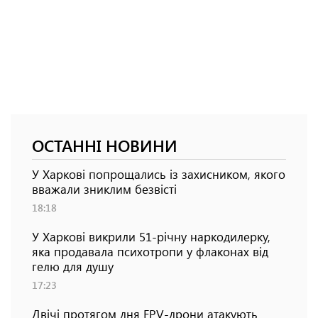
ОСТАННІ НОВИНИ
У Харкові попрощались із захисником, якого
вважали зниклим безвісті
18:18
У Харкові викрили 51-річну наркодилерку,
яка продавала психотропи у флаконах від
гелю для душу
17:23
Двічі протягом дня FPV-дрони атакують