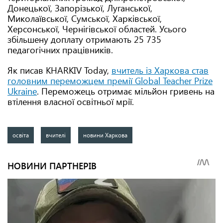
Донецької, Запорізької, Луганської,
Миколаївської, Сумської, Харківської,
Херсонської, Чернігівської областей. Усього
збільшену доплату отримають 25 735
педагогічних працівників.
Як писав KHARKIV Today,
вчитель із Харкова став
головним переможцем премії Global Teacher Prize
Ukraine
. Переможець отримає мільйон гривень на
втілення власної освітньої мрії.
освіта
вчителі
новини Харкова