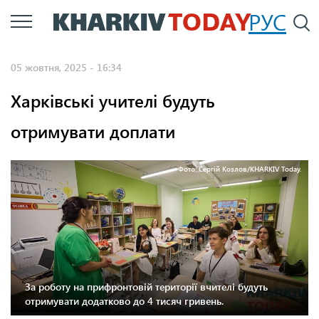
Перейти
РУС
П
до
основного
05 жовтня, 2025 - 16:34
вмісту
Харківські учителі будуть
отримувати доплати
Фото: Сергій Козлов/KHARKIV Today.
За роботу на прифронтовій території вчителі будуть
отримувати додатково до 4 тисяч гривень.