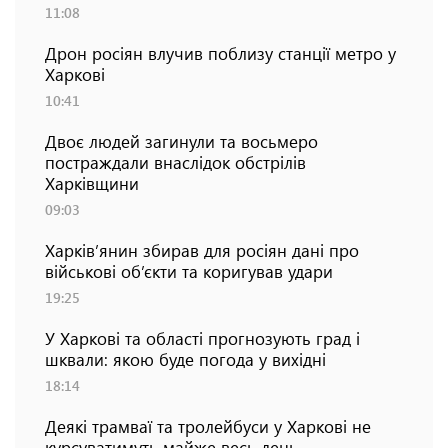
11:08
Дрон росіян влучив поблизу станції метро у
Харкові
10:41
Двоє людей загинули та восьмеро
постраждали внаслідок обстрілів
Харківщини
09:03
Харків’янин збирав для росіян дані про
військові об’єкти та коригував удари
19:25
У Харкові та області прогнозують град і
шквали: якою буде погода у вихідні
18:14
Деякі трамваї та тролейбуси у Харкові не
курсуватимуть майже весь день