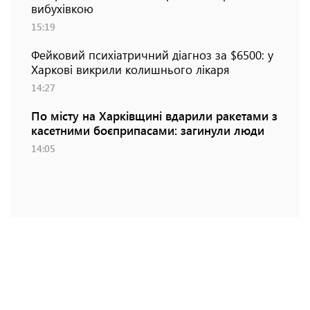
вибухівкою
15:19
Фейковий психіатричний діагноз за $6500: у
Харкові викрили колишнього лікаря
14:27
По місту на Харківщині вдарили ракетами з
касетними боєприпасами: загинули люди
14:05