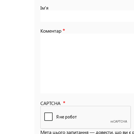
Ім'я
Коментар
CAPTCHA
Мета цього запитання — довести, що ви є 