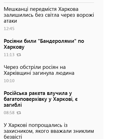
Мешканці передмістя Харкова
залишились без світла через ворожі
атаки
12:45
Росіяни били "Бандеролями" по
Харкову
11:13
Через обстріли росіян на
Харківщині загинула людина
10:10
Російська ракета влучила у
багатоповерхівку у Харкові, є
загиблі
08:58
У Харкові попрощались із
захисником, якого вважали зниклим
безвісті