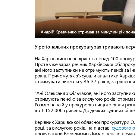
Андрій Кравченко отримав за минулий рік понад
У регіональних прокуратурах тривають перев
На Харківщині перевіряють понад 400 прокуро
Проте уже зараз речник Харківської облпрок
ані його заступники не отримують пенсії за ін
років. Причому, як з'ясували аналітики Харкі
отримувати виплати у 36-37 років, за рішення
"Ані Олександр Фільчаков, ані його заступники
отримують пенсію за вислугою років, отримав
Розмір пенсій у прокурорів вищого рівня різн
до 1 152 000 гривень. До деяких судових ріше
Керівник Харківської обласної прокуратури 
році, за вислугою років, на підставі
судового 
прокуратури Володимир Лимар пенсію почав 