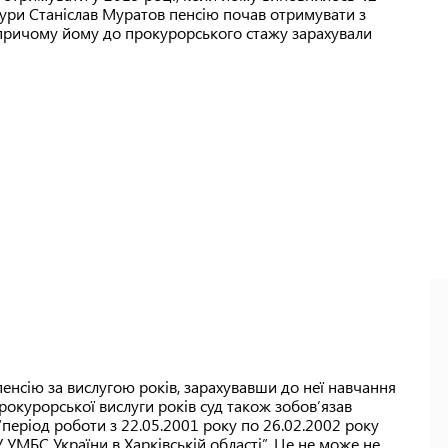
тури Станіслав Муратов пенсію почав отримувати з
причому йому до прокурорського стажу зарахували
енсію за вислугою років, зарахувавши до неї навчання
прокурорської вислуги років суд також зобов’язав
“період роботи з 22.05.2001 року по 26.02.2002 року
БС України в Харківській області”. Це не може не