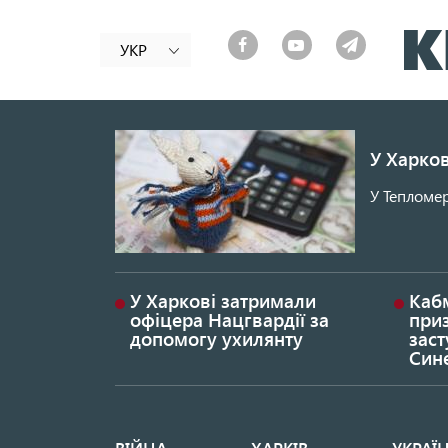
УКР
У Харков
У Тепломер
У Харкові затримали
Каб
офіцера Нацгвардії за
при
допомогу ухилянту
заст
Син