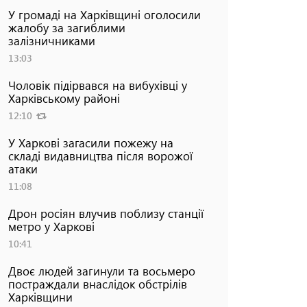
У громаді на Харківщині оголосили
жалобу за загиблими
залізничниками
13:03
Чоловік підірвався на вибухівці у
Харківському районі
12:10
У Харкові загасили пожежу на
складі видавництва після ворожої
атаки
11:08
Дрон росіян влучив поблизу станції
метро у Харкові
10:41
Двоє людей загинули та восьмеро
постраждали внаслідок обстрілів
Харківщини