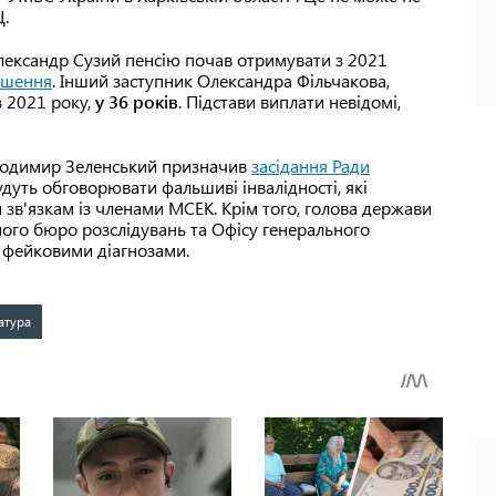
Ц.
лександр Сузий пенсію почав отримувати з 2021
ішення
. Інший заступник Олександра Фільчакова,
з 2021 року,
у 36 років
. Підстави виплати невідомі,
Володимир Зеленський призначив
засідання Ради
будуть обговорювати фальшиві інвалідності, які
зв'язкам із членами МСЕК. Крім того, голова держави
ного бюро розслідувань та Офісу генерального
 фейковими діагнозами.
атура