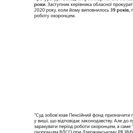
роки
. Заступник керівника обласної прокура
2020 року, коли йому виповнилось
39 років,
роботу охоронцем.
"Суд зобов’язав Пенсійний фонд призначити п
у виші, що відповідає законодавству. Але до 
зарахувати період роботи охоронцем, а саме 
охоронцем ВДСО при Дзержинському РВ ХМУ УМ