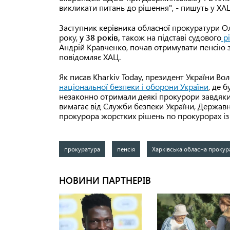
викликати питань до рішення", - пишуть у ХА
Заступник керівника обласної прокуратури О
року,
у 38 років,
також на підставі судового
р
Андрій Кравченко, почав отримувати пенсію 
повідомляє ХАЦ.
Як писав Kharkiv Today, президент України 
національної безпеки і оборони України
, де 
незаконно отримали деякі прокурори завдяки 
вимагає від Служби безпеки України, Держав
прокурора жорстких рішень по прокурорах із
прокуратура
пенсія
Харківська обласна прокур