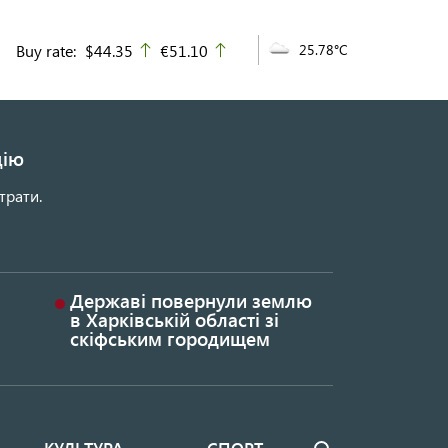
Buy rate:
$44.35
€51.10
25.78°C
up
up
цію
трати.
Державі повернули землю
в Харківській області зі
скіфським городищем