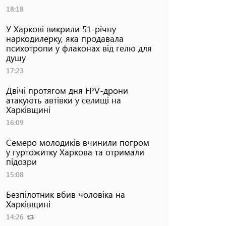
18:18
У Харкові викрили 51-річну
наркодилерку, яка продавала
психотропи у флаконах від гелю для
душу
17:23
Двічі протягом дня FPV-дрони
атакують автівки у селищі на
Харківщині
16:09
Семеро молодиків вчинили погром
у гуртожитку Харкова та отримали
підозри
15:08
Безпілотник вбив чоловіка на
Харківщині
14:26