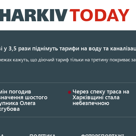
Перейти
до
основного
вмісту
і у 3,5 рази піднімуть тарифи на воду та каналіза
ежах кажуть, що діючий тариф тільки на третину покриває за
мін погодив
Через спеку траса на
значення шостого
Харківщині стала
упника Олега
небезпечною
єгубова