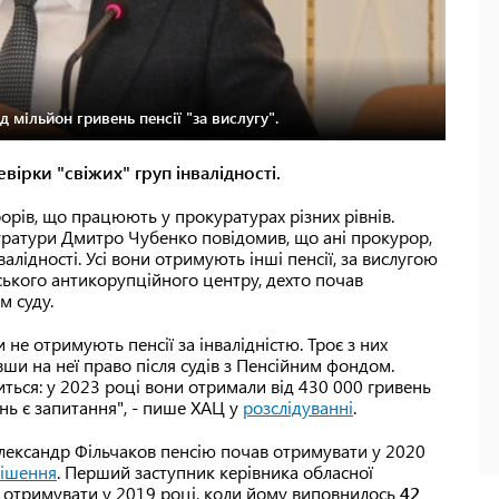
 мільйон гривень пенсії "за вислугу".
ірки "свіжих" груп інвалідності.
рів, що працюють у прокуратурах різних рівнів.
уратури Дмитро Чубенко повідомив, що ані прокурор,
валідності. Усі вони отримують інші пенсії, за вислугою
вського антикорупційного центру, дехто почав
м суду.
 не отримують пенсії за інвалідністю. Троє з них
ши на неї право після судів з Пенсійним фондом.
иться: у 2023 році вони отримали від 430 000 гривень
нь є запитання", - пише ХАЦ у
розслідуванні
.
Олександр Фільчаков пенсію почав отримувати у 2020
рішення
. Перший заступник керівника обласної
отримувати у 2019 році, коли йому виповнилось
42