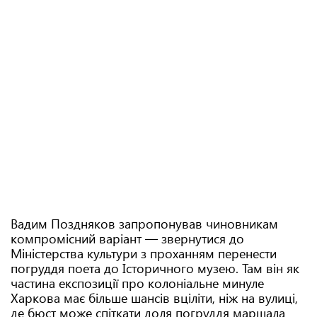
Вадим Поздняков запропонував чиновникам
компромісний варіант — звернутися до
Міністерства культури з проханням перенести
погруддя поета до Історичного музею. Там він як
частина експозиції про колоніальне минуле
Харкова має більше шансів вціліти, ніж на вулиці,
де бюст може спіткати доля погруддя маршала