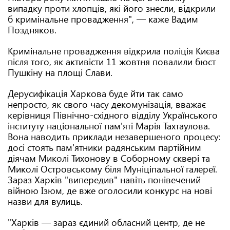
випадку проти хлопців, які його знесли, відкрили
б кримінальне провадження", — каже Вадим
Поздняков.
Кримінальне провадження відкрила поліція Києва
після того, як активісти 11 жовтня повалили бюст
Пушкіну на площі Слави.
Дерусифікація Харкова буде йти так само
непросто, як свого часу декомунізація, вважає
керівниця Північно-східного відділу Українського
інституту національної пам'яті Марія Тахтаулова.
Вона наводить приклади незавершеного процесу:
досі стоять пам'ятники радянським партійним
діячам Миколі Тихонову в Соборному сквері та
Миколі Островському біля Муніціпальної галереї.
Зараз Харків "випередив" навіть понівечений
війною Ізюм, де вже оголосили конкурс на нові
назви для вулиць.
"Харків — зараз єдиний обласний центр, де не