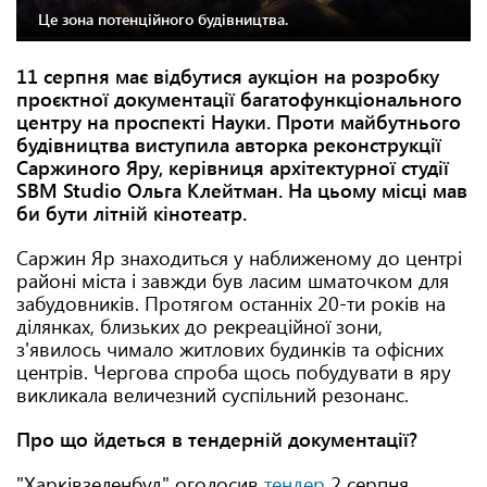
Це зона потенційного будівництва.
11 серпня має відбутися аукціон на розробку
проєктної документації багатофункціонального
центру на проспекті Науки. Проти майбутнього
будівництва виступила авторка реконструкції
Саржиного Яру, керівниця архітектурної студії
SBM Studio Ольга Клейтман. На цьому місці мав
би бути літній кінотеатр.
Саржин Яр знаходиться у наближеному до центрі
районі міста і завжди був ласим шматочком для
забудовників. Протягом останніх 20-ти років на
ділянках, близьких до рекреаційної зони,
з'явилось чимало житлових будинків та офісних
центрів. Чергова спроба щось побудувати в яру
викликала величезний суспільний резонанс.
Про що йдеться в тендерній документації?
"Харківзеленбуд" оголосив
тендер
2 серпня.