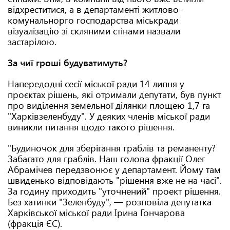
відхреститися, а в департаменті житлово-
комунальнорго господарства міськради
візуалізацію зі скляними стінами назвали
застарілою.
За чиї гроші будуватимуть?
Напередодні сесії міської ради 14 липня у
проєктах рішень, які отримали депутати, був пункт
про виділення земельної ділянки площею 1,7 га
"Харківзеленбуду". У деяких членів міської ради
виникли питання щодо такого рішення.
"Будиночок для зберігання граблів та реманенту?
Забагато для граблів. Наш голова фракції Олег
Абрамічев передзвонює у департамент. Йому там
швиденько відповідають "рішення вже не на часі".
За годину приходить "уточнений" проект рішення.
Без хатинки "Зеленбуду", — розповіла депутатка
Харківської міської ради Ірина Гончарова
(фракція ЄС).