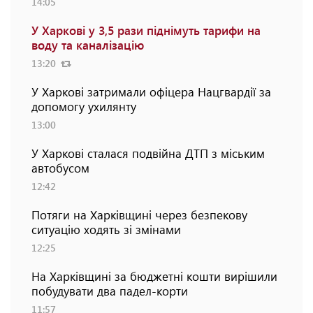
14:05
У Харкові у 3,5 рази піднімуть тарифи на
воду та каналізацію
13:20
У Харкові затримали офіцера Нацгвардії за
допомогу ухилянту
13:00
У Харкові сталася подвійна ДТП з міським
автобусом
12:42
Потяги на Харківщині через безпекову
ситуацію ходять зі змінами
12:25
На Харківщині за бюджетні кошти вирішили
побудувати два падел-корти
11:57