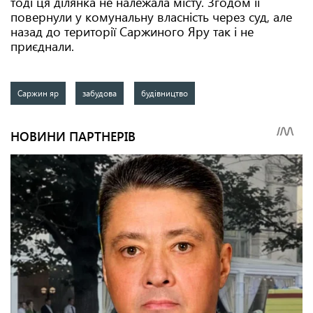
тоді ця ділянка не належала місту. Згодом її
повернули у комунальну власність через суд, але
назад до території Саржиного Яру так і не
приєднали.
Саржин яр
забудова
будівництво