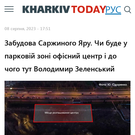
Перейти
РУС
П
до
основного
08 серпня, 2023 - 17:51
вмісту
Забудова Саржиного Яру. Чи буде у
парковій зоні офісний центр і до
чого тут Володимир Зеленський
Фото: Ю. Сідоренко.