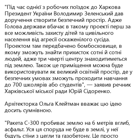
"Під час однієї з робочих поїздок до Харкова
Президент України Володимир Зеленський дав
доручення створити безпечний простір. Адже
Голова держави вбачає в такому проекті перш за
все можливість захисту дітей та цивільного
населення від агресії оскаженілого сусіда.
Проектом там передбачено бомбосховище, в
якому зможуть знайти прихисток сотні й сотні
людей, адже три чверті центру знаходитиметься
під землею. Також це приміщення можна буде
використовувати як великий освітній простір, де у
безпечних умовах зможуть проходити навчання
до 700 школярів або студентів", — заявив речник
Харківської міської ради Юрій Сідоренко.
Архітекторка Ольга Клейтман вважає цю ідею
досить сумнівною.
"Ракета С-300 пробиває землю на 6 метрів вглиб,
асфальт. Уся ця споруда не буде в землі, у неї
будуть стіни з цегли та газобетону. Це просто