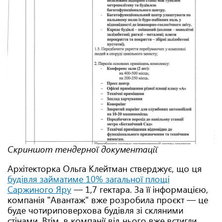
Скриншот тендерної документації
Архітекторка Ольга Клейтман стверджує, що ця
будівля займатиме 10% загальної площі
Саржиного Яру
— 1,7 гектара. За її інформацією,
компанія "Авантаж" вже розробила проєкт — це
буде чотириповерхова будівля зі скляними
стінами. Втім, в компанії від нього вже встигли