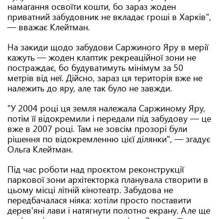
намагання освоїти кошти, бо зараз жоден
приватний забудовник не вкладає гроші в Харків",
— вважає Клейтман.
На закиди щодо забудови Саржиного Яру в мерії
кажуть — жоден клаптик рекреаційної зони не
постраждає, бо будуватимуть мінімум за 50
метрів від неї. Дійсно, зараз ця територія вже не
належить до яру, але так було не завжди.
"У 2004 році ця земля належала Саржиному Яру,
потім її відокремили і передали під забудову — це
вже в 2007 році. Там не зовсім прозорі були
рішення по відокремленню цієї ділянки", — згадує
Ольга Клейтман.
Під час роботи над проєктом реконструкції
паркової зони архітекторка планувала створити в
цьому місці літній кінотеатр. Забудова не
передбачалася ніяка: хотіли просто поставити
дерев'яні лави і натягнути полотно екрану. Але ще