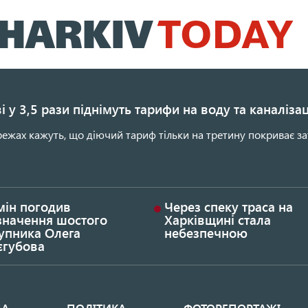
Перейти
до
основного
вмісту
і у 3,5 рази піднімуть тарифи на воду та каналіза
ежах кажуть, що діючий тариф тільки на третину покриває за
мін погодив
Через спеку траса на
значення шостого
Харківщині стала
упника Олега
небезпечною
єгубова