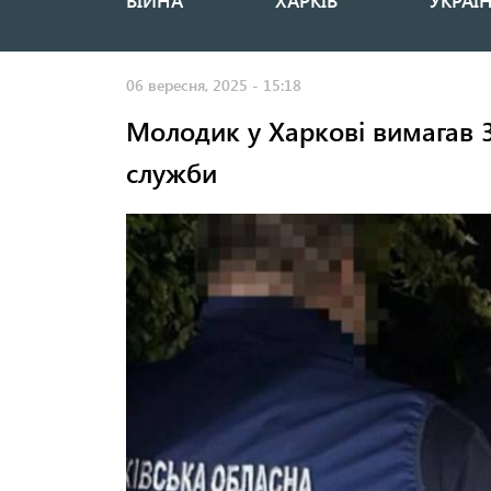
ВІЙНА
ХАРКІВ
УКРАЇ
Основная
навигация
06 вересня, 2025 - 15:18
Молодик у Харкові вимагав 3 
служби