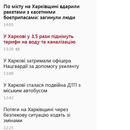
По місту на Харківщині вдарили
ракетами з касетними
боєприпасами: загинули люди
14:05
У Харкові у 3,5 рази піднімуть
тарифи на воду та каналізацію
13:20
У Харкові затримали офіцера
Нацгвардії за допомогу ухилянту
13:00
У Харкові сталася подвійна ДТП з
міським автобусом
12:42
Потяги на Харківщині через
безпекову ситуацію ходять зі
змінами
12:25