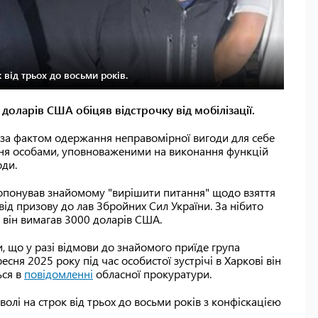
 від трьох до восьми років.
 доларів США обіцяв відстрочку від мобілізації.
 за фактом одержання неправомірної вигоди для себе
ення особами, уповноваженими на виконання функцій
оди.
опонував знайомому "вирішити питання" щодо взяття
від призову до лав Збройних Сил України. За нібито
 він вимагав 3000 доларів США.
 що у разі відмови до знайомого приїде група
есня 2025 року під час особистої зустрічі в Харкові він
ься в
повідомленні
обласної прокуратури.
олі на строк від трьох до восьми років з конфіскацією