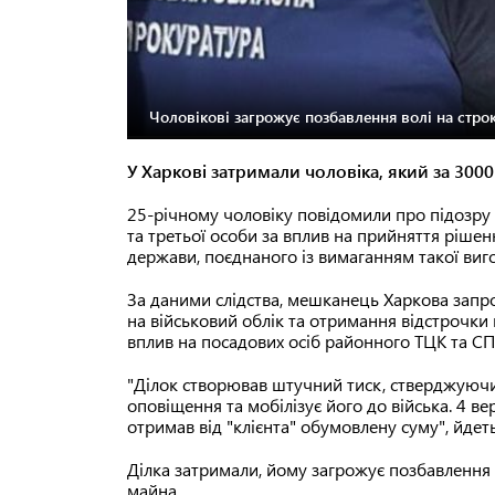
Чоловікові загрожує позбавлення волі на строк
У Харкові затримали чоловіка, який за 3000
25-річному чоловіку повідомили про підозру
та третьої особи за вплив на прийняття ріш
держави, поєднаного із вимаганням такої виг
За даними слідства, мешканець Харкова запр
на військовий облік та отримання відстрочки 
вплив на посадових осіб районного ТЦК та СП
"Ділок створював штучний тиск, стверджуючи,
оповіщення та мобілізує його до війська. 4 вер
отримав від "клієнта" обумовлену суму", йдет
Ділка затримали, йому загрожує позбавлення в
майна.