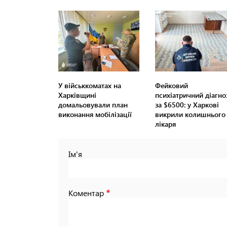
У військкоматах на
Фейковий
Харківщині
психіатричний діагно
домальовували план
за $6500: у Харкові
виконання мобілізації
викрили колишнього
лікаря
Ім'я
Коментар