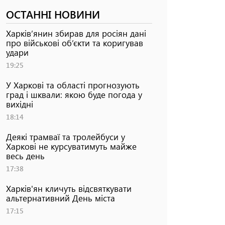
ОСТАННІ НОВИНИ
Харків’янин збирав для росіян дані
про військові об’єкти та коригував
удари
19:25
У Харкові та області прогнозують
град і шквали: якою буде погода у
вихідні
18:14
Деякі трамваї та тролейбуси у
Харкові не курсуватимуть майже
весь день
17:38
Харків'ян кличуть відсвяткувати
альтернативний День міста
17:15