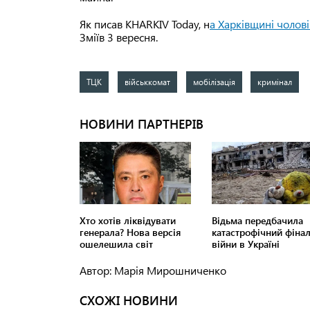
Як писав KHARKIV Today, н
а Харківщині чолов
Зміїв 3 вересня.
ТЦК
військкомат
мобілізація
кримінал
Автор: Марія Мирошниченко
СХОЖІ НОВИНИ