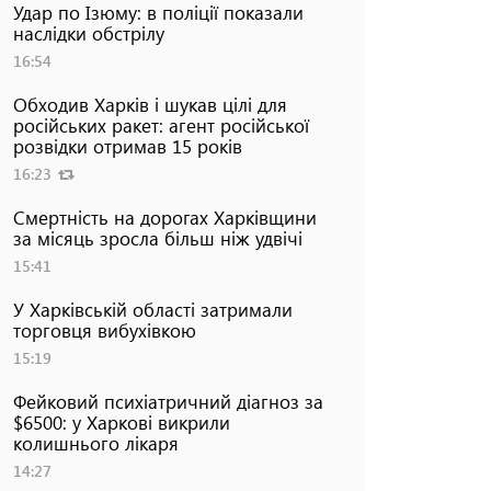
Удар по Ізюму: в поліції показали
наслідки обстрілу
16:54
Обходив Харків і шукав цілі для
російських ракет: агент російської
розвідки отримав 15 років
16:23
Смертність на дорогах Харківщини
за місяць зросла більш ніж удвічі
15:41
У Харківській області затримали
торговця вибухівкою
15:19
Фейковий психіатричний діагноз за
$6500: у Харкові викрили
колишнього лікаря
14:27