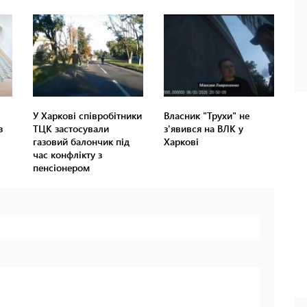
У Харкові співробітники
Власник "Трухи" не
з
ТЦК застосували
з'явився на ВЛК у
газовий балончик під
Харкові
час конфлікту з
пенсіонером