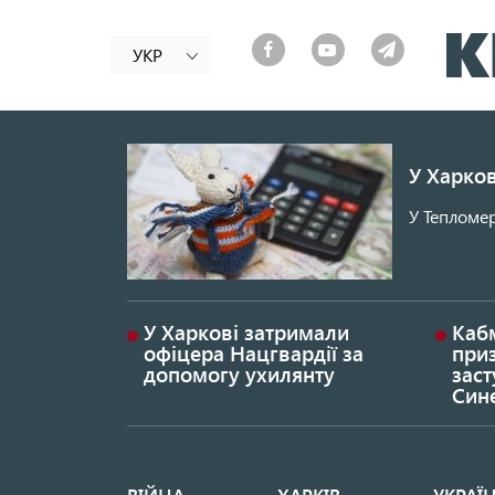
УКР
У Харков
У Тепломер
У Харкові затримали
Каб
офіцера Нацгвардії за
при
допомогу ухилянту
заст
Син