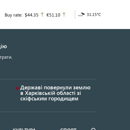
Buy rate:
$44.35
€51.10
31.15°C
up
up
цію
трати.
Державі повернули землю
в Харківській області зі
скіфським городищем