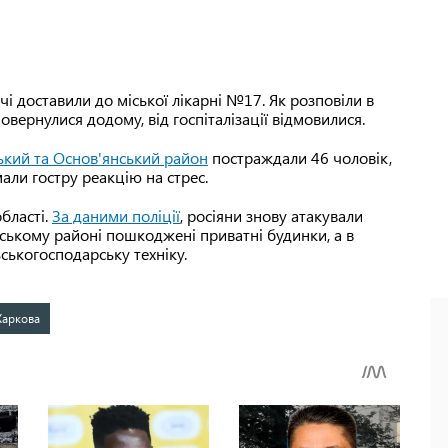
 доставили до міської лікарні №17. Як розповіли в
овернулися додому, від госпіталізації відмовилися.
ський та Основ'янський район
постраждали 46 чоловік,
имали гостру реакцію на стрес.
області.
За даними поліції
, росіяни знову атакували
нському районі пошкоджені приватні будинки, а в
ськогосподарську техніку.
Харкова