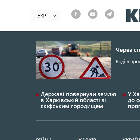
УКР
Через сп
Водіїв про
Державі повернули землю
У Ха
в Харківській області зі
до с
скіфським городищем
проп