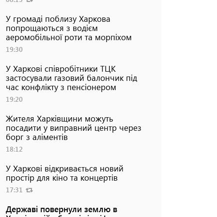
У громаді поблизу Харкова
попрощаються з водієм
аеромобільної роти та морпіхом
19:30
У Харкові співробітники ТЦК
застосували газовий балончик під
час конфлікту з пенсіонером
19:20
Жителя Харківщини можуть
посадити у виправний центр через
борг з аліментів
18:12
У Харкові відкривається новий
простір для кіно та концертів
17:31
Державі повернули землю в