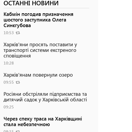
ОСТАННІ НОВИНИ
Кабмін погодив призначення
шостого заступника Олега
Синєгубова
10:53
Харків'яни просять поставити у
транспорті системи екстреного
сповіщення
10:28
Харків'янам повернули озеро
09:55
Росіяни обстріляли підприємства та
дитячий садок у Харківській області
09:25
Через спеку траса на Харківщині
стала небезпечною
08:15