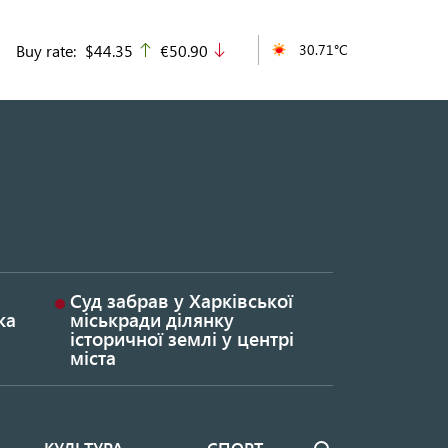
Buy rate:
$44.35
€50.90
30.71°C
up
down
Суд забрав у Харківської
ка
міськради ділянку
історичної землі у центрі
міста