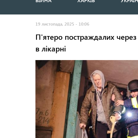
ВІЙНА
ХАРКІВ
УКРАЇ
Основная
навигация
19 листопада, 2025 - 10:06
П'ятеро постраждалих через
в лікарні