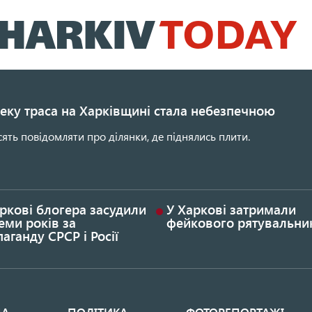
Перейти
до
основного
вмісту
еку траса на Харківщині стала небезпечною
сять повідомляти про ділянки, де піднялись плити.
ркові блогера засудили
У Харкові затримали
еми років за
фейкового рятувальни
аганду СРСР і Росії