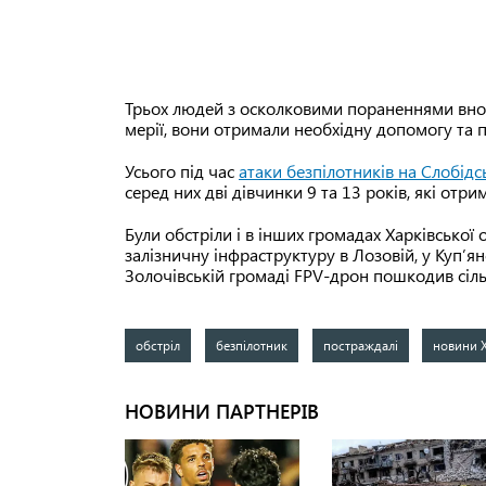
Трьох людей з осколковими пораненнями вночі
мерії, вони отримали необхідну допомогу та п
Усього під час
атаки безпілотників на Слобід
серед них дві дівчинки 9 та 13 років, які отр
Були обстріли і в інших громадах Харківської 
залізничну інфраструктуру в Лозовій, у Куп’я
Золочівській громаді FPV-дрон пошкодив сіль
обстріл
безпілотник
постраждалі
новини 