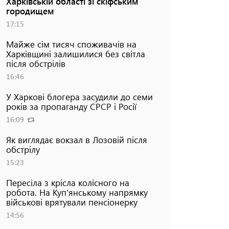
Харківській області зі скіфським
городищем
17:15
Майже сім тисяч споживачів на
Харківщині залишилися без світла
після обстрілів
16:46
У Харкові блогера засудили до семи
років за пропаганду СРСР і Росії
16:09
Як виглядає вокзал в Лозовій після
обстрілу
15:23
Пересіла з крісла колісного на
робота. На Куп'янському напрямку
військові врятували пенсіонерку
14:56