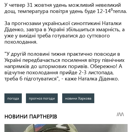
У четвер 31 жовтня удень можливий невеликий
дощ, температура повітря удень буде 12-14⁰тепла.
За прогнозами української синоптикині Наталки
Діденко, завтра в Україні збільшиться хмарність, а
уже у вихідні треба готуватися до суттєвого
похолодання.
"У другій половині тижня практично повсюди в
Україні передбачається посилення вітру північних
напрямків до штормових поривів. Обережно! А
відчутне похолодання прийде 2-3 листопада,
треба б підготуватися", - каже Наталка Діденко.
погода
прогноз погоди
новини Харкова