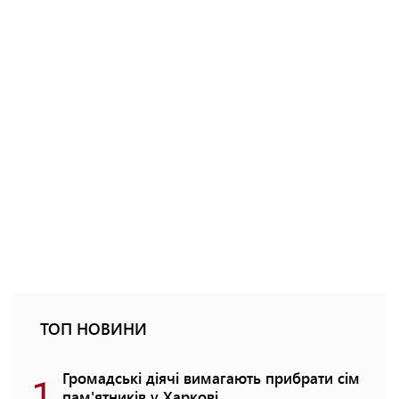
ТОП НОВИНИ
1
Громадські діячі вимагають прибрати сім
пам'ятників у Харкові