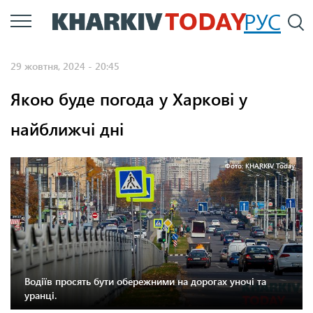
Перейти
РУС
П
до
основного
29 жовтня, 2024 - 20:45
вмісту
Якою буде погода у Харкові у
найближчі дні
Фото: KHARKIV Today.
Водіїв просять бути обережними на дорогах уночі та
уранці.