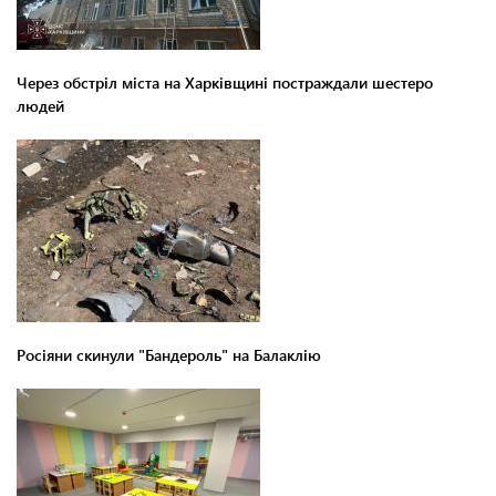
Через обстріл міста на Харківщині постраждали шестеро
людей
Росіяни скинули "Бандероль" на Балаклію