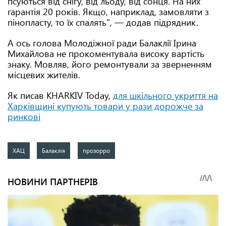
псуються від снігу, від льоду, від сонця. На них
гарантія 20 років. Якщо, наприклад, замовляти з
пінопласту, то їх спалять", — додав підрядник.
А ось голова Молодіжної ради Балаклії Ірина
Михайлова не прокоментувала високу вартість
знаку. Мовляв, його ремонтували за зверненням
місцевих жителів.
Як писав KHARKIV Today,
для шкільного укриття на
Харківщині купують товари у рази дорожче за
ринкові
ХАЦ
Балаклія
прозорро