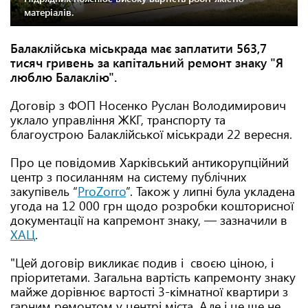
матеріалів.
Балаклійська міськрада має заплатити 563,7
тисяч гривень за капітальний ремонт знаку "Я
люблю Балаклію".
Договір з ФОП Носенко Руслан Володимирович
уклало управління ЖКГ, транспорту та
благоустрою Балаклійської міськради 22 вересня.
Про це повідомив Харківський антикорупційний
центр з посиланням на систему публічних
закупівель “
ProZorro
”. Також у липні була укладена
угода на 12 000 грн щодо розробки кошторисної
документації на капремонт знаку, — зазначили в
ХАЦ
.
"Цей договір викликає подив і своєю ціною, і
пріоритетами. Загальна вартість капремонту знаку
майже дорівнює вартості 3-кімнатної квартири з
гарним ремонтом у центрі міста. Але і це ще не