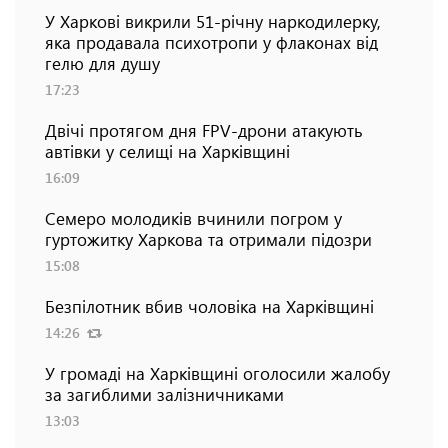
У Харкові викрили 51-річну наркодилерку,
яка продавала психотропи у флаконах від
гелю для душу
17:23
Двічі протягом дня FPV-дрони атакують
автівки у селищі на Харківщині
16:09
Семеро молодиків вчинили погром у
гуртожитку Харкова та отримали підозри
15:08
Безпілотник вбив чоловіка на Харківщині
14:26
У громаді на Харківщині оголосили жалобу
за загиблими залізничниками
13:03