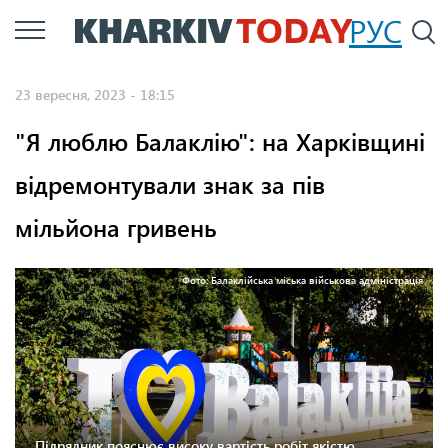
Перейти
РУС
П
до
основного
23 вересня, 2023 - 18:15
вмісту
"Я люблю Балаклію": на Харківщині
відремонтували знак за пів
мільйона гривень
Фото: Балаклійська міська військова адміністрація
Підрядник пояснює високу вартість робіт якістю