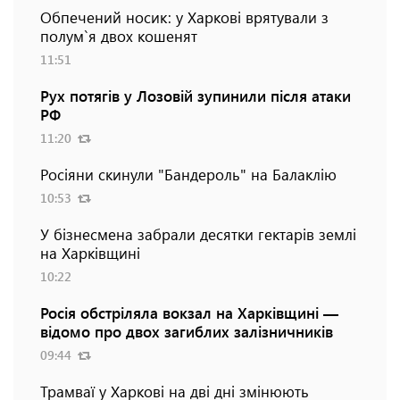
Обпечений носик: у Харкові врятували з
полум`я двох кошенят
11:51
Рух потягів у Лозовій зупинили після атаки
РФ
11:20
Росіяни скинули "Бандероль" на Балаклію
10:53
У бізнесмена забрали десятки гектарів землі
на Харківщині
10:22
Росія обстріляла вокзал на Харківщині —
відомо про двох загиблих залізничників
09:44
Трамваї у Харкові на дві дні змінюють