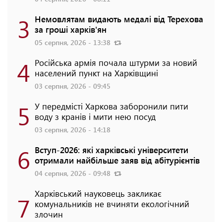
3
Немовлятам видають медалі від Терехова
за гроші харків'ян
05 серпня, 2026 - 13:38
4
Російська армія почала штурми за новий
населений пункт на Харківщині
03 серпня, 2026 - 09:45
5
У передмісті Харкова заборонили пити
воду з кранів і мити нею посуд
03 серпня, 2026 - 14:18
6
Вступ-2026: які харківські університети
отримали найбільше заяв від абітурієнтів
04 серпня, 2026 - 09:48
Харківський науковець закликає
7
комунальників не вчиняти екологічний
злочин