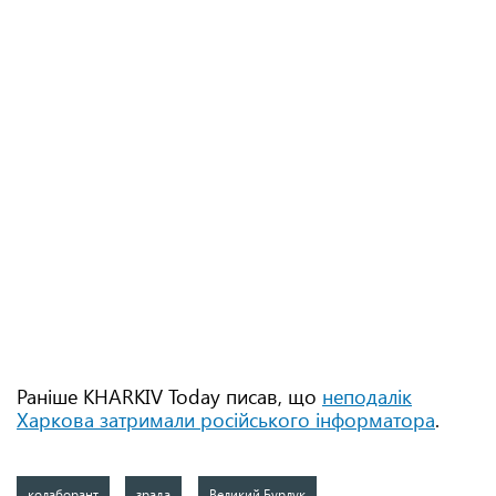
Раніше KHARKIV Today писав, що
неподалік
Харкова затримали російського інформатора
.
колаборант
зрада
Великий Бурлук