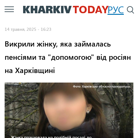
Перейти
РУС
П
до
основного
14 травня, 2025 - 16:23
вмісту
Викрили жінку, яка займалась
пенсіями та "допомогою" від росіян
на Харківщині
Фото: Харківська обласна прокуратура.
Жінка працювала на подібній посаді до