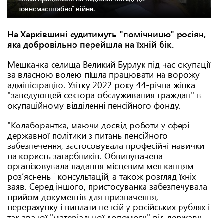
повномасштабної війни.
На Харківщині судитимуть "помічницю" росіян,
яка добровільно перейшла на їхній бік.
Мешканка селища Великий Бурлук під час окупації
за власною волею пішла працювати на ворожу
адміністрацію. Улітку 2022 року 44-річна жінка
"заведующей сектора обслуживания граждан" в
окупаційному відділенні пенсійного фонду.
"Колаборантка, маючи досвід роботи у сфері
державної політики з питань пенсійного
забезпечення, застосовувала професійні навички
на користь загарбників. Обвинувачена
організовувала надання місцевим мешканцям
роз’яснень і консультацій, а також розгляд їхніх
заяв. Серед іншого, пристосуванка забезпечувала
прийом документів для призначення,
перерахунку і виплати пенсій у російських рублях і
так званої "матеріальної допомоги" від держави-