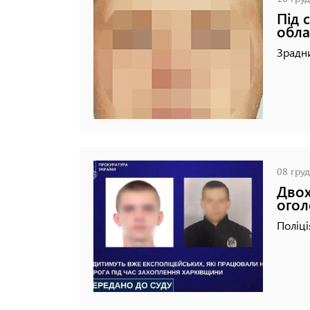
Під 
обла
Зрадни
08 груд
Двох
огол
Поліці