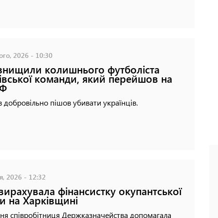
го, 2026 - 10:30
знищили колишнього футболіста
івської команди, який перейшов на
РФ
 добровільно пішов убивати українців.
я, 2026 - 12:32
вирахувала фінансистку окупантської
и на Харківщині
ня співробітниця Держказначейства допомагала