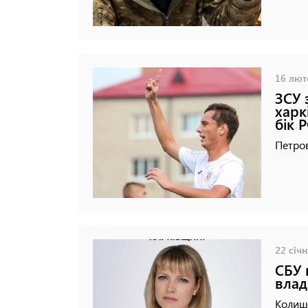
16 люто
ЗСУ 
харк
бік 
Петров
22 січн
СБУ 
влад
Колиш