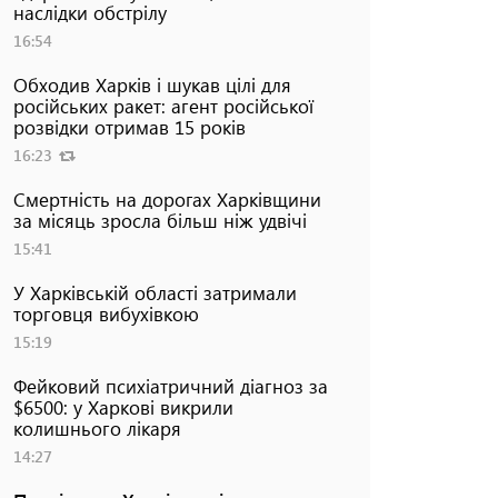
наслідки обстрілу
16:54
Обходив Харків і шукав цілі для
російських ракет: агент російської
розвідки отримав 15 років
16:23
Смертність на дорогах Харківщини
за місяць зросла більш ніж удвічі
15:41
У Харківській області затримали
торговця вибухівкою
15:19
Фейковий психіатричний діагноз за
$6500: у Харкові викрили
колишнього лікаря
14:27