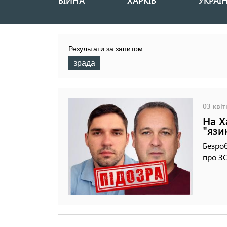
ВІЙНА
ХАРКІВ
УКРАЇ
Основная
навигация
Результати за запитом:
зрада
03 квіт
На Х
"язи
Безроб
про ЗС