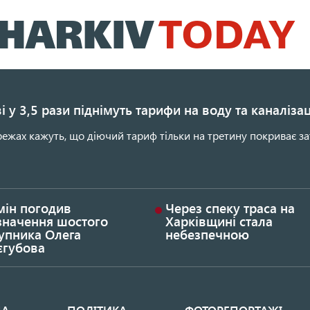
Перейти
до
основного
вмісту
і у 3,5 рази піднімуть тарифи на воду та каналіза
ежах кажуть, що діючий тариф тільки на третину покриває за
мін погодив
Через спеку траса на
значення шостого
Харківщині стала
упника Олега
небезпечною
єгубова