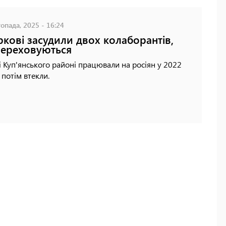
опада, 2025 - 16:24
ркові засудили двох колаборантів,
ереховуються
 Куп'янського районі працювали на росіян у 2022
а потім втекли.