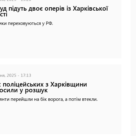
суд підуть двоє оперів із Харківської
сті
ки переховуються у РФ.
ня, 2025 - 17:13
 поліцейських з Харківщини
осили у розшук
янти перейшли на бік ворога, а потім втекли.