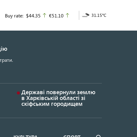
Buy rate:
$44.35
€51.10
31.15°C
up
up
цію
трати.
Державі повернули землю
в Харківській області зі
скіфським городищем