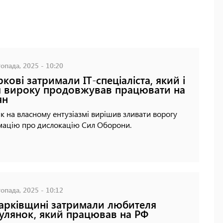
опада, 2025 - 10:20
ркові затримали IT-спеціаліста, який і
я вироку продовжував працювати на
ян
к на власному ентузіазмі вирішив зливати ворогу
мацію про дислокацію Сил Оборони.
опада, 2025 - 10:12
арківщині затримали любителя
улянок, який працював на РФ