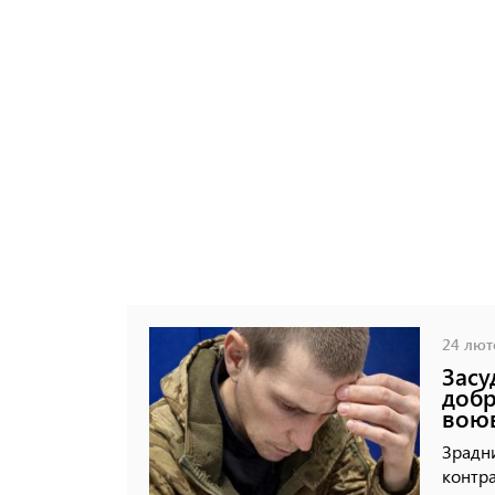
24 люто
Засу
добр
воюв
Зрадни
контра