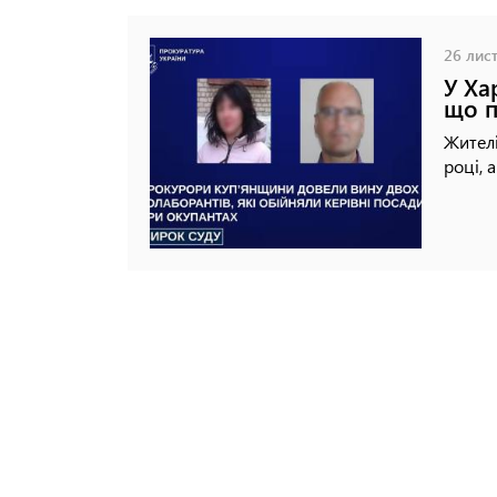
26 лист
У Ха
що п
Жителі
році, 