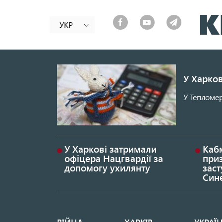
УКР
У Харков
У Тепломер
У Харкові затримали
Каб
офіцера Нацгвардії за
при
допомогу ухилянту
заст
Син