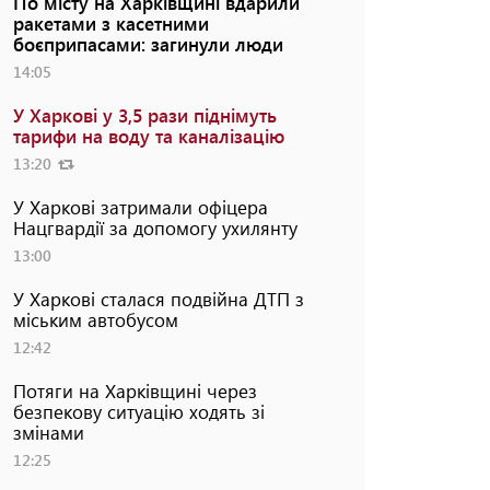
По місту на Харківщині вдарили
ракетами з касетними
боєприпасами: загинули люди
14:05
У Харкові у 3,5 рази піднімуть
тарифи на воду та каналізацію
13:20
У Харкові затримали офіцера
Нацгвардії за допомогу ухилянту
13:00
У Харкові сталася подвійна ДТП з
міським автобусом
12:42
Потяги на Харківщині через
безпекову ситуацію ходять зі
змінами
12:25