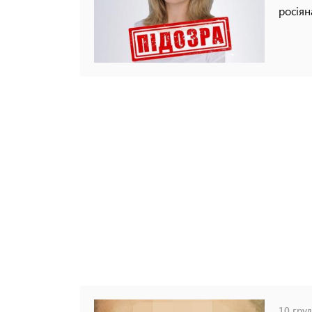
росіян
10 груд