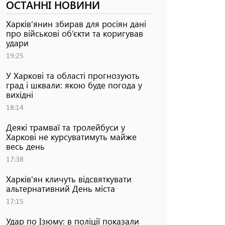
ОСТАННІ НОВИНИ
Харків’янин збирав для росіян дані
про військові об’єкти та коригував
удари
19:25
У Харкові та області прогнозують
град і шквали: якою буде погода у
вихідні
18:14
Деякі трамваї та тролейбуси у
Харкові не курсуватимуть майже
весь день
17:38
Харків'ян кличуть відсвяткувати
альтернативний День міста
17:15
Удар по Ізюму: в поліції показали