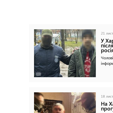
21 лист
У Ха
післ
росі
Чолові
інфор
18 лист
На Х
прог