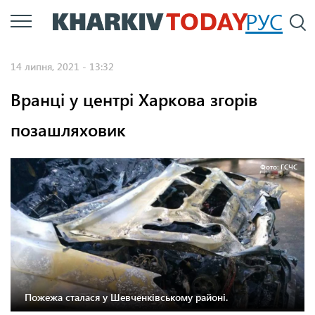
Перейти
РУС
П
до
основного
14 липня, 2021 - 13:32
вмісту
Вранці у центрі Харкова згорів
позашляховик
Фото: ГСЧС
Пожежа сталася у Шевченківському районі.