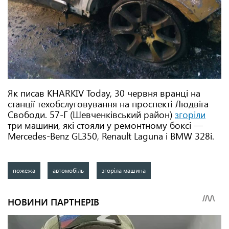
Як писав KHARKIV Today, 30 червня вранці на
станції техобслуговування на проспекті Людвіга
Свободи. 57-Г (Шевченківський район)
згоріли
три машини, які стояли у ремонтному боксі —
Mercedes-Benz GL350, Renault Laguna і BMW 328і.
пожежа
автомобіль
згоріла машина