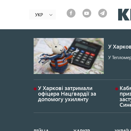
УКР
У Харков
У Тепломер
У Харкові затримали
Каб
офіцера Нацгвардії за
при
допомогу ухилянту
заст
Син