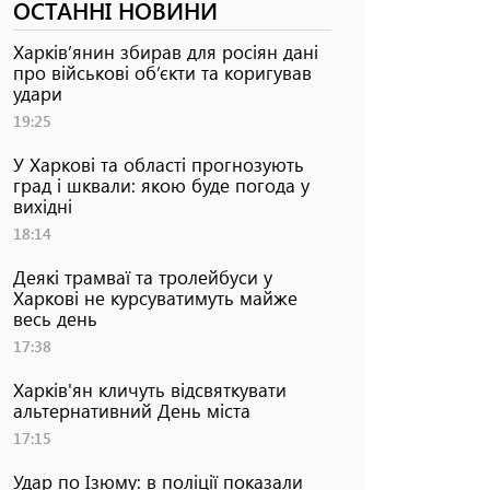
ОСТАННІ НОВИНИ
Харків’янин збирав для росіян дані
про військові об’єкти та коригував
удари
19:25
У Харкові та області прогнозують
град і шквали: якою буде погода у
вихідні
18:14
Деякі трамваї та тролейбуси у
Харкові не курсуватимуть майже
весь день
17:38
Харків'ян кличуть відсвяткувати
альтернативний День міста
17:15
Удар по Ізюму: в поліції показали