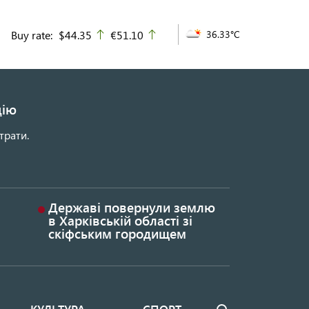
Buy rate:
$44.35
€51.10
36.33°C
up
up
цію
трати.
Державі повернули землю
в Харківській області зі
скіфським городищем