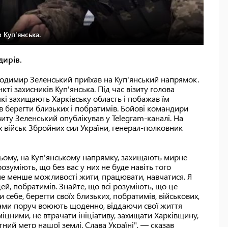
 Куп'янська.
дирів.
лодимир Зеленський приїхав на Куп'янський напрямок.
і захисників Куп'янська. Під час візиту голова
кі захищають Харківську область і побажав їм
ив берегти близьких і побратимів. Бойові командири
зиту Зеленський опублікував у Telegram-каналі. На
х військ Збройних сил України, генерал-полковник
 цьому, на Куп'янському напрямку, захищають мирне
розуміють, що без вас у них не буде навіть того
 не менше можливості жити, працювати, навчатися. Я
й, побратимів. Знайте, що всі розуміють, що це
 себе, берегти своїх близьких, побратимів, військових,
з вами поруч воюють щоденно, віддаючи свої життя
іцними, не втрачати ініціативу, захищати Харківщину,
ний метр нашої землі. Слава Україні", — сказав