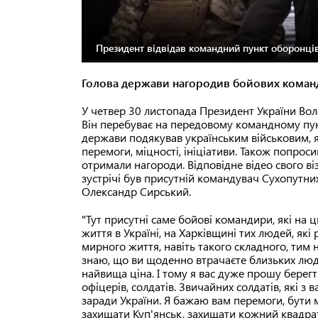
Президент відвідав командний пункт оборонців
Голова держави нагородив бойових коман
У четвер 30 листопада Президент України Во
Він перебуває на передовому командному пункт
держави подякував українським військовим, я
перемоги, міцності, ініціативи. Також попрос
отримали нагороди. Відповідне відео свого ві
зустрічі був присутній командувач Сухопутни
Олександр Сирський.
"Тут присутні саме бойові командири, які на
життя в Україні, на Харківщині тих людей, які 
мирного життя, навіть такого складного, тим
знаю, що ви щоденно втрачаєте близьких люде
найвища ціна. І тому я вас дуже прошу берегти
офіцерів, солдатів. Звичайних солдатів, які 
заради України. Я бажаю вам перемоги, бути м
захищати Куп'янськ, захищати кожний квадрат