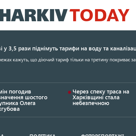
Перейти
до
основного
вмісту
і у 3,5 рази піднімуть тарифи на воду та каналіза
ежах кажуть, що діючий тариф тільки на третину покриває за
мін погодив
Через спеку траса на
значення шостого
Харківщині стала
упника Олега
небезпечною
єгубова