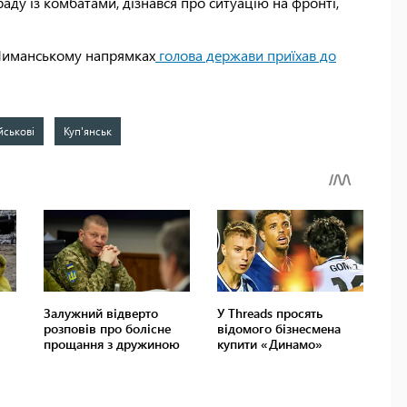
раду із комбатами, дізнався про ситуацію на фронті,
а Лиманському напрямках
голова держави приїхав до
йськові
Куп'янськ