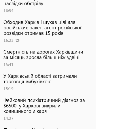
наслідки обстрілу
16:54
Обходив Харків і шукав цілі для
російських ракет: агент російської
розвідки отримав 15 років
16:23
Смертність на дорогах Харківщини
за місяць зросла більш ніж удвічі
15:41
У Харківській області затримали
торговця вибухівкою
15:19
Фейковий психіатричний діагноз за
$6500: у Харкові викрили
колишнього лікаря
14:27