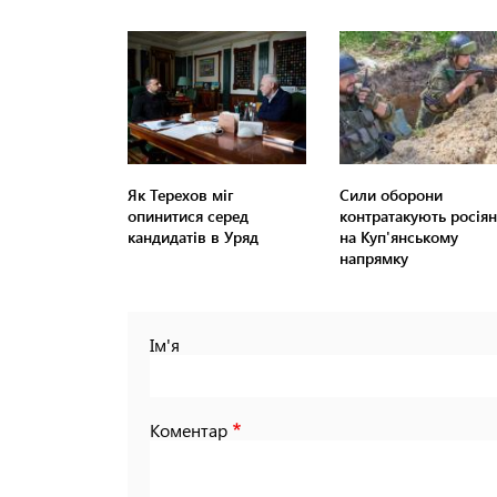
Як Терехов міг
Сили оборони
опинитися серед
контратакують росіян
кандидатів в Уряд
на Куп'янському
напрямку
Ім'я
Коментар