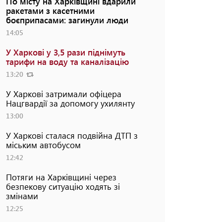
По місту на Харківщині вдарили
ракетами з касетними
боєприпасами: загинули люди
14:05
У Харкові у 3,5 рази піднімуть
тарифи на воду та каналізацію
13:20
У Харкові затримали офіцера
Нацгвардії за допомогу ухилянту
13:00
У Харкові сталася подвійна ДТП з
міським автобусом
12:42
Потяги на Харківщині через
безпекову ситуацію ходять зі
змінами
12:25