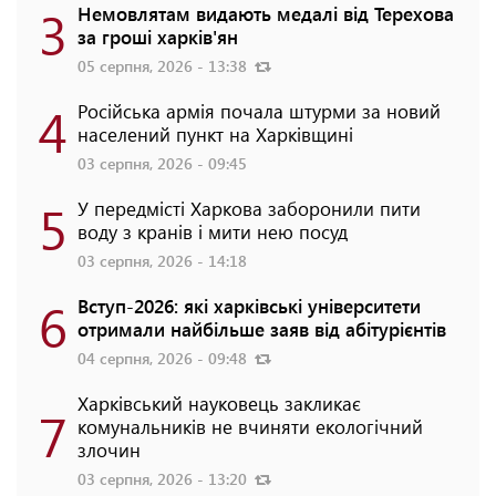
3
Немовлятам видають медалі від Терехова
за гроші харків'ян
05 серпня, 2026 - 13:38
4
Російська армія почала штурми за новий
населений пункт на Харківщині
03 серпня, 2026 - 09:45
5
У передмісті Харкова заборонили пити
воду з кранів і мити нею посуд
03 серпня, 2026 - 14:18
6
Вступ-2026: які харківські університети
отримали найбільше заяв від абітурієнтів
04 серпня, 2026 - 09:48
Харківський науковець закликає
7
комунальників не вчиняти екологічний
злочин
03 серпня, 2026 - 13:20