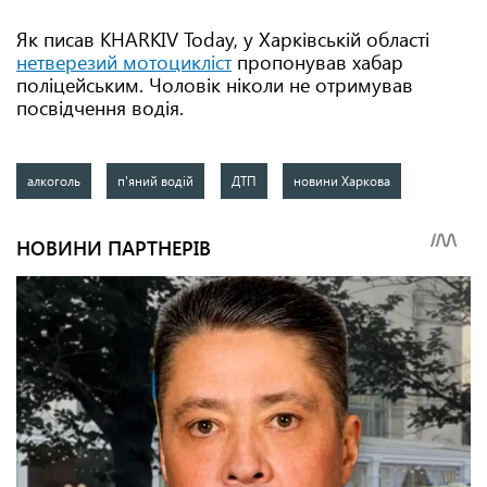
Як писав KHARKIV Today, у Харківській області
нетверезий мотоцикліст
пропонував хабар
поліцейським. Чоловік ніколи не отримував
посвідчення водія.
алкоголь
п'яний водій
ДТП
новини Харкова