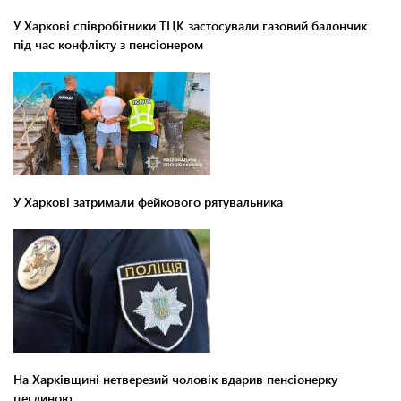
У Харкові співробітники ТЦК застосували газовий балончик
під час конфлікту з пенсіонером
У Харкові затримали фейкового рятувальника
На Харківщині нетверезий чоловік вдарив пенсіонерку
цеглиною