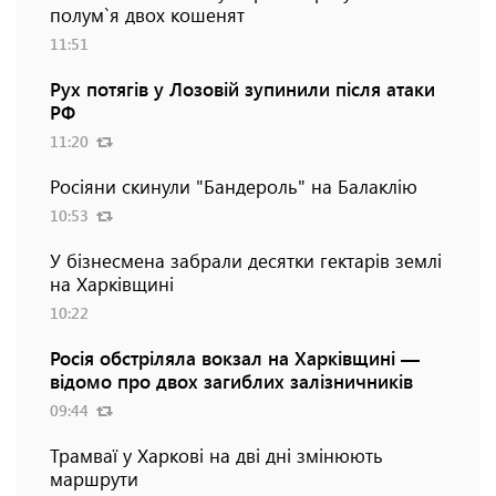
полум`я двох кошенят
11:51
Рух потягів у Лозовій зупинили після атаки
РФ
11:20
Росіяни скинули "Бандероль" на Балаклію
10:53
У бізнесмена забрали десятки гектарів землі
на Харківщині
10:22
Росія обстріляла вокзал на Харківщині —
відомо про двох загиблих залізничників
09:44
Трамваї у Харкові на дві дні змінюють
маршрути