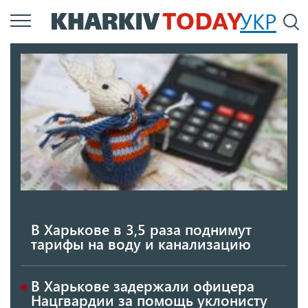
Перейти
УКР
По
к
основному
содержанию
В Харькове в 3,5 раза поднимут
тарифы на воду и канализацию
В Харькове задержали офицера
Нацгвардии за помощь уклонисту