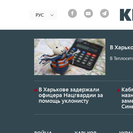
РУС
В Харько
В Теплосет
В Харькове задержали
Каб
офицера Нацгвардии за
наз
помощь уклонисту
заме
Син