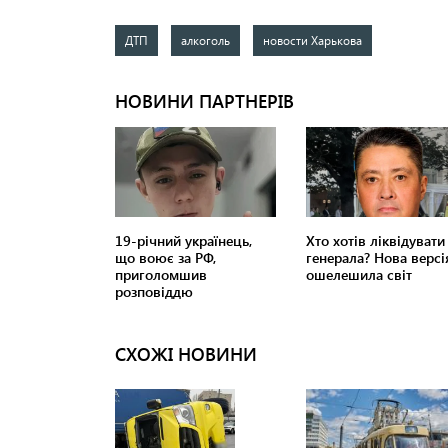
ДТП
алкоголь
новости Харькова
СХОЖІ НОВИНИ