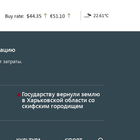
Buy rate:
$44.35
€51.10
22.61°C
up
up
изацию
т затраты.
Государству вернули землю
в Харьковской области со
скифским городищем