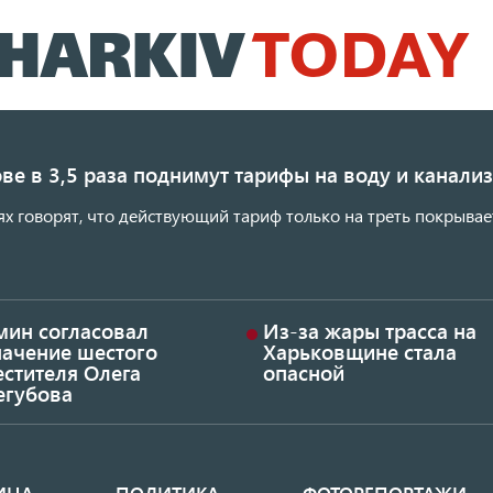
Перейти
к
основному
содержанию
ве в 3,5 раза поднимут тарифы на воду и канал
ях говорят, что действующий тариф только на треть покрывае
мин согласовал
Из-за жары трасса на
начение шестого
Харьковщине стала
стителя Олега
опасной
егубова