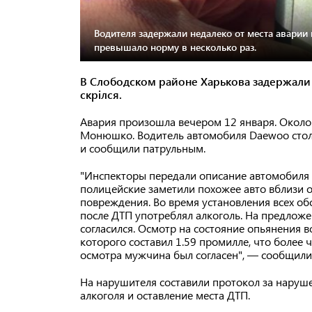
Водителя задержали недалеко от места аварии 
превышало норму в несколько раз.
В Слободском районе Харькова задержали
скрілся.
Авария произошла вечером 12 января. Около
Монюшко. Водитель автомобиля Daewoo столк
и сообщили патрульным.
"Инспекторы передали описание автомобиля в
полицейские заметили похожее авто вблизи о
повреждения. Во время установления всех об
после ДТП употреблял алкоголь. На предлож
согласился. Осмотр на состояние опьянения 
которого составил 1.59 промилле, что более
осмотра мужчина был согласен", — сообщили
На нарушителя составили протокол за наруш
алкоголя и оставление места ДТП.