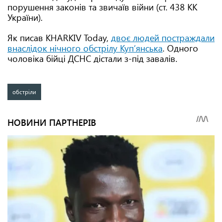
порушення законів та звичаїв війни (ст. 438 КК
України).
Як писав KHARKIV Today,
двоє людей постраждали
внаслідок нічного обстрілу Куп’янська
. Одного
чоловіка бійці ДСНС дістали з-під завалів.
обстріли