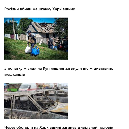
Росіяни вбили мешканку Харківщини
З початку місяця на Куп’янщині загинули вісім цивільних
мешканців
Через обстріли на Харківщині загинув цивільний чоловік