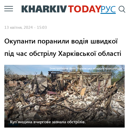
Перейти
РУС
П
до
основного
13 квітня, 2024 - 15:03
вмісту
Окупанти поранили водія швидкої
під час обстрілу Харківської області
Ілюстративне фото: Харківська обласна прокуратура
Куп’янщина вчергове зазнала обстрілів.