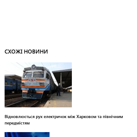
СХОЖІ НОВИНИ
Відновлюється рух електричок між Харковом та північним
передмістям