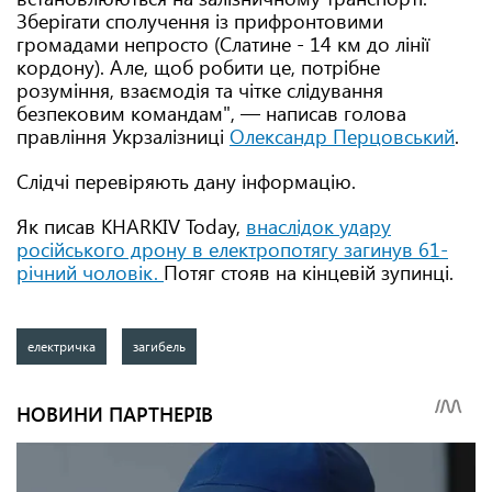
Зберігати сполучення із прифронтовими
громадами непросто (Слатине - 14 км до лінії
кордону). Але, щоб робити це, потрібне
розуміння, взаємодія та чітке слідування
безпековим командам", — написав голова
правління Укрзалізниці
Олександр Перцовський
.
Слідчі перевіряють дану інформацію.
Як писав KHARKIV Today,
внаслідок удару
російського дрону в електропотягу загинув 61-
річний чоловік.
Потяг стояв на кінцевій зупинці.
електричка
загибель