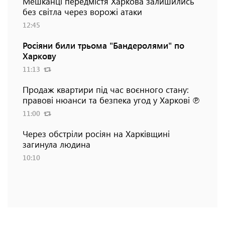
Мешканці передмістя Харкова залишились
без світла через ворожі атаки
12:45
Росіяни били трьома "Бандеролями" по
Харкову
11:13
Продаж квартири під час воєнного стану:
правові нюанси та безпека угод у Харкові ℗
11:00
Через обстріли росіян на Харківщині
загинула людина
10:10