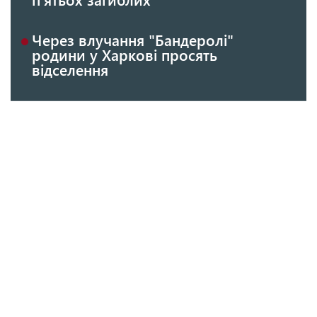
Через влучання "Бандеролі"
родини у Харкові просять
відселення