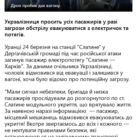
Дрон пробив дах вагону.
Укрзалізниця просить усіх пасажирів у разі
загрози обстрілу евакуюватися з електричок та
потягів.
Уранці 24 березня на станції "Слатине" у
Дергачівській громаді під час російської атаки
загинув пасажир електропотягу "Слатине —
Харків". За даними очільника Укрзалізниці,
чоловік відмовився від евакуації і залишився у
вагоні, хоча було відомо про потенційну загрозу.
"Мали сигнал небезпеки, бригада й низка
пасажирів прослідували до розгорнутого по ст.
Слатине модульного укриття, що врятувало життя.
За наявною наразі інформацією — пасажир,
місцевий мешканець відмовився евакуюватись до
укриття! Вкотре звертаємось до всіх і кожного —
не нехтувати правилами безпеки, які
встановлюються на залізничному транспорті.