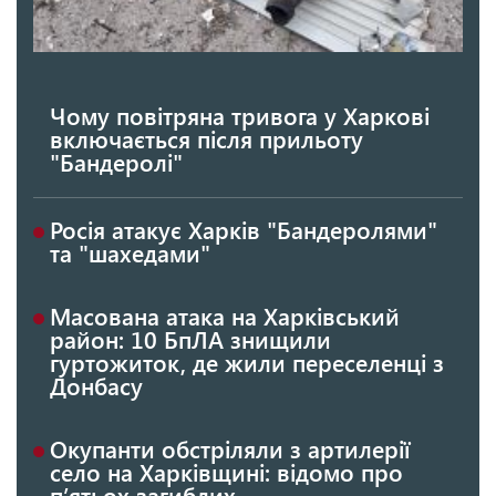
Чому повітряна тривога у Харкові
включається після прильоту
"Бандеролі"
Росія атакує Харків "Бандеролями"
та "шахедами"
Масована атака на Харківський
район: 10 БпЛА знищили
гуртожиток, де жили переселенці з
Донбасу
Окупанти обстріляли з артилерії
село на Харківщині: відомо про
п’ятьох загиблих