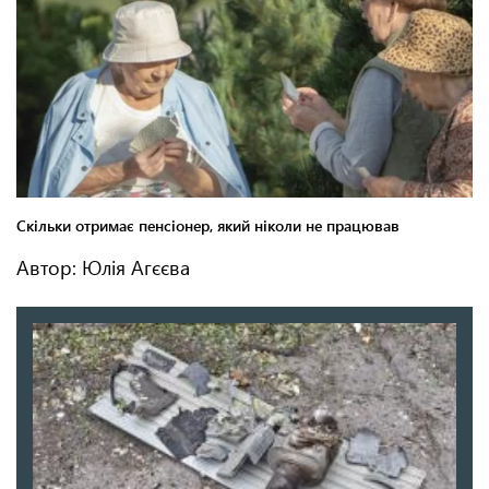
Автор: Юлія Агєєва