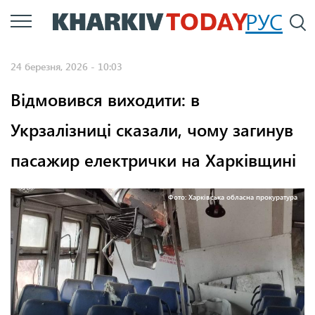
Перейти
РУС
П
до
основного
24 березня, 2026 - 10:03
вмісту
Відмовився виходити: в
Укрзалізниці сказали, чому загинув
пасажир електрички на Харківщині
Фото: Харківська обласна прокуратура