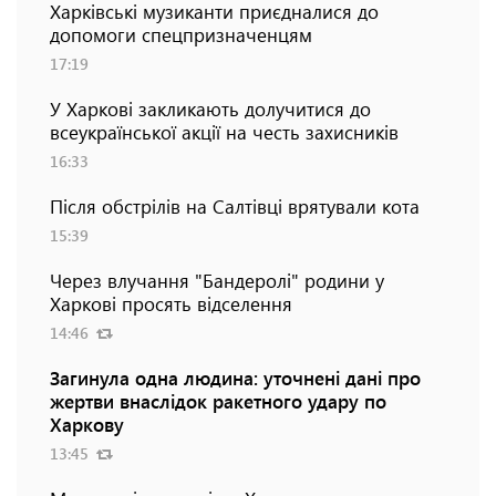
Харківські музиканти приєдналися до
допомоги спецпризначенцям
17:19
У Харкові закликають долучитися до
всеукраїнської акції на честь захисників
16:33
Після обстрілів на Салтівці врятували кота
15:39
Через влучання "Бандеролі" родини у
Харкові просять відселення
14:46
Загинула одна людина: уточнені дані про
жертви внаслідок ракетного удару по
Харкову
13:45