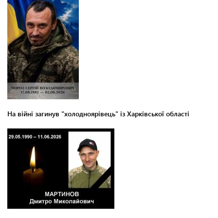
На війні загинув "холодноярівець" із Харківської області