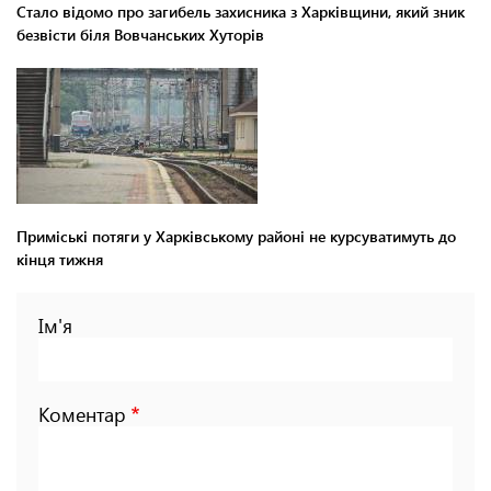
Стало відомо про загибель захисника з Харківщини, який зник
безвісти біля Вовчанських Хуторів
Приміські потяги у Харківському районі не курсуватимуть до
кінця тижня
Ім'я
Коментар