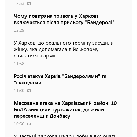
12:53
Чому повітряна тривога у Харкові
включається після прильоту "Бандеролі"
12:29
У Харкові до реального терміну засудили
жінку, яка допомагала військовому
списатися з армії
11:58
Росія атакує Харків "Бандеролями" та
"шахедами"
11:30
Масована атака на Харківський район: 10
БпЛА знищили гуртожиток, де жили
переселенці з Донбасу
10:56
У частині Харкова на три доби відключать