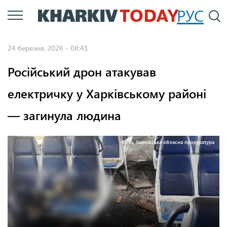
Перейти
РУС
П
до
основного
24 березня, 2026 - 08:41
вмісту
Російський дрон атакував
електричку у Харківському районі
— загинула людина
Фото: Харківська обласна прокуратура