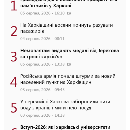
1
пам'ятників у Харкові
05 серпня, 2026 - 16:10
2
На Харківщині восени почнуть рахувати
пасажирів
04 серпня, 2026 - 08:11
3
Немовлятам видають медалі від Терехова
за гроші харків'ян
05 серпня, 2026 - 13:38
4
Російська армія почала штурми за новий
населений пункт на Харківщині
03 серпня, 2026 - 09:45
5
У передмісті Харкова заборонили пити
воду з кранів і мити нею посуд
03 серпня, 2026 - 14:18
Вступ-2026: які харківські університети