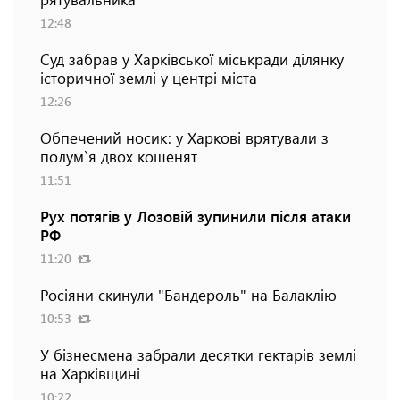
12:48
Суд забрав у Харківської міськради ділянку
історичної землі у центрі міста
12:26
Обпечений носик: у Харкові врятували з
полум`я двох кошенят
11:51
Рух потягів у Лозовій зупинили після атаки
РФ
11:20
Росіяни скинули "Бандероль" на Балаклію
10:53
У бізнесмена забрали десятки гектарів землі
на Харківщині
10:22