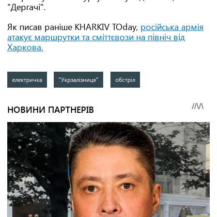
"Дергачі".
Як писав раніше KHARKIV TOday,
російська армія
атакує маршрутки та сміттєвози на північ від
Харкова.
електричка
"Укрзалізниця"
обстріл