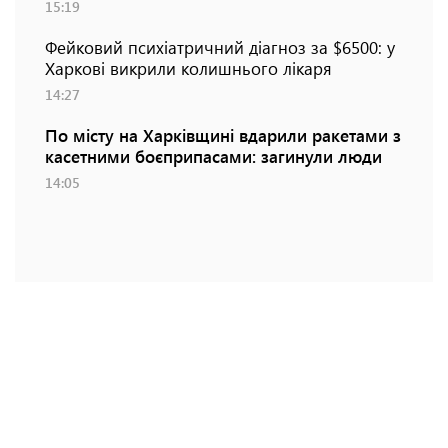
15:19
Фейковий психіатричний діагноз за $6500: у
Харкові викрили колишнього лікаря
14:27
По місту на Харківщині вдарили ракетами з
касетними боєприпасами: загинули люди
14:05