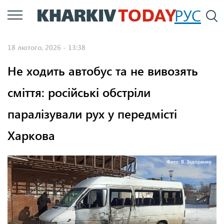
Перейти
РУС
П
до
основного
18 лютого, 2026 - 13:38
вмісту
Не ходить автобус та не вивозять
сміття: російські обстріли
паралізували рух у передмісті
Харкова
Фото: В. Задоренко