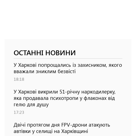
ОСТАННІ НОВИНИ
У Харкові попрощались із захисником, якого
вважали зниклим безвісті
18:18
У Харкові викрили 51-річну наркодилерку,
яка продавала психотропи у флаконах від
гелю для душу
17:23
Двічі протягом дня FPV-дрони атакують
автівки у селищі на Харківщині