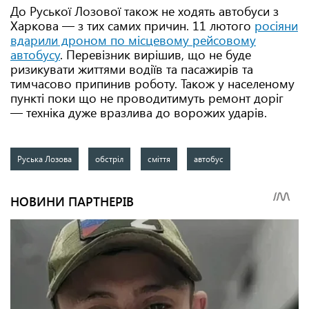
До Руської Лозової також не ходять автобуси з
Харкова — з тих самих причин. 11 лютого
росіяни
вдарили дроном по місцевому рейсовому
автобусу
. Перевізник вирішив, що не буде
ризикувати життями водіїв та пасажирів та
тимчасово припинив роботу. Також у населеному
пункті поки що не проводитимуть ремонт доріг
— техніка дуже вразлива до ворожих ударів.
Руська Лозова
обстріл
сміття
автобус