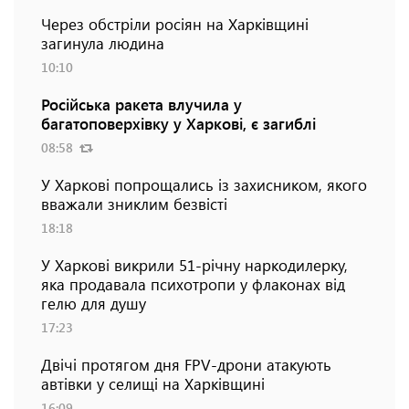
Через обстріли росіян на Харківщині
загинула людина
10:10
Російська ракета влучила у
багатоповерхівку у Харкові, є загиблі
08:58
У Харкові попрощались із захисником, якого
вважали зниклим безвісті
18:18
У Харкові викрили 51-річну наркодилерку,
яка продавала психотропи у флаконах від
гелю для душу
17:23
Двічі протягом дня FPV-дрони атакують
автівки у селищі на Харківщині
16:09