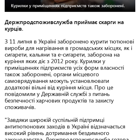
Курилки у приміщеннях підприємств також заборонені.
Держпродспоживслужба приймає скарги на
курців.
З 11 липня в Україні заборонено курити тютюнові
вироби для нагрівання в громадських місцях, як і
сигарети, кальяни та е-сигарети, заборона на
куріння яких діє з 2012 року. Курилки у
приміщеннях підприємств усіх форм власності
також заборонені, органи місцевого
самоврядування можуть установлювати
додаткові вільні від куріння місця. Про це
повідомили у Державній службі з питань
безпечності харчових продуктів та захисту
споживачів.
"Завдяки широкій суспільній підтримці
антитютюнових заходів в Україні відзначається
високий рівень дотримання бездимного
законодавства. Держпродспоживслужба готова