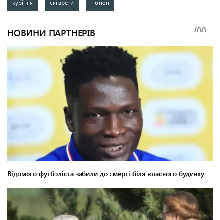
куріння
сигарети
тютюн