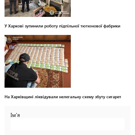
У Харкові зупинили роботу підпільної тютюнової фабрики
На Харківщині ліквідували нелегальну схему збуту сигарет
Ім'я