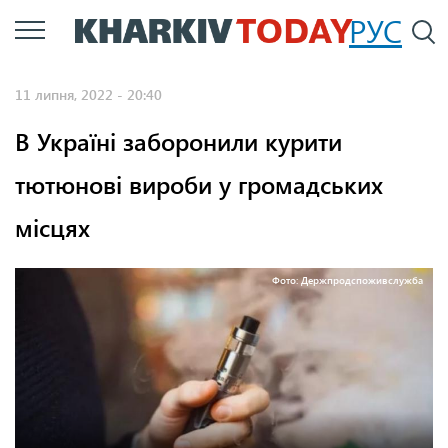
Перейти
РУС
П
до
основного
11 липня, 2022 - 20:40
вмісту
В Україні заборонили курити
тютюнові вироби у громадських
місцях
Фото: Держпродспоживслужба