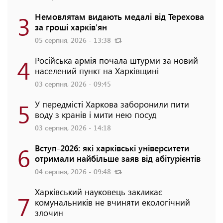
3
Немовлятам видають медалі від Терехова
за гроші харків'ян
05 серпня, 2026 - 13:38
4
Російська армія почала штурми за новий
населений пункт на Харківщині
03 серпня, 2026 - 09:45
5
У передмісті Харкова заборонили пити
воду з кранів і мити нею посуд
03 серпня, 2026 - 14:18
6
Вступ-2026: які харківські університети
отримали найбільше заяв від абітурієнтів
04 серпня, 2026 - 09:48
Харківський науковець закликає
7
комунальників не вчиняти екологічний
злочин