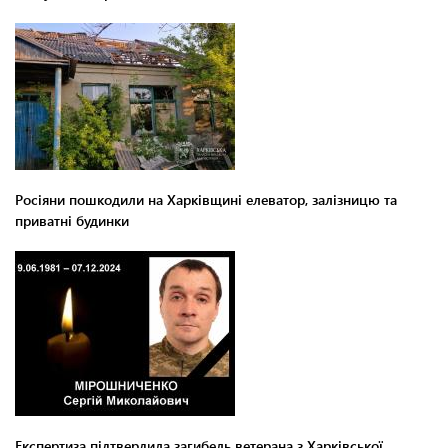
Росіяни пошкодили на Харківщині елеватор, залізницю та
приватні будинки
Експертиза підтвердила загибель ветерана з Харківської