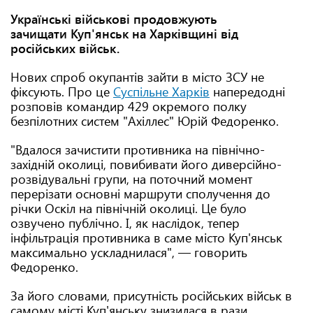
Українські військові продовжують
зачищати Куп'янськ на Харківщині від
російських військ.
Нових спроб окупантів зайти в місто ЗСУ не
фіксують. Про це
Суспільне Харків
напередодні
розповів командир 429 окремого полку
безпілотних систем "Ахіллес" Юрій Федоренко.
"Вдалося зачистити противника на північно-
західній околиці, повибивати його диверсійно-
розвідувальні групи, на поточний момент
перерізати основні маршрути сполучення до
річки Оскіл на північній околиці. Це було
озвучено публічно. І, як наслідок, тепер
інфільтрація противника в саме місто Куп'янськ
максимально ускладнилася", — говорить
Федоренко.
За його словами, присутність російських військ в
самому місті Куп'янську знизилася в рази.