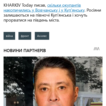
KHARKIV Today писав,
скільки окупантів
накопичились у Вовчанську і у Куп'янську
. Росіяни
залишаються на півночі Куп'янська і хочуть
прорватися на південь міста.
війна
фронт
Ахіллес