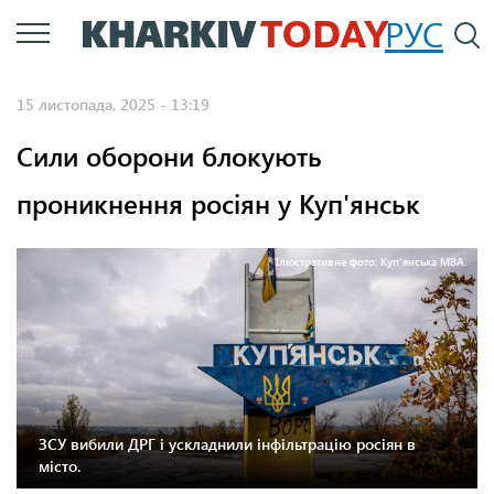
Перейти
РУС
П
до
основного
15 листопада, 2025 - 13:19
вмісту
Сили оборони блокують
проникнення росіян у Куп'янськ
Ілюстративне фото: Куп'янська МВА.
ЗСУ вибили ДРГ і ускладнили інфільтрацію росіян в
місто.