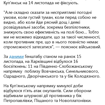
Куп'янськ на 14 листопада не фіксують.
"Але складно сказати за несприятливі погодні
умови, коли густий туман, коли перед собою не
видно, або коли йде рясний дощ і деякі
розвідувальні засоби, зокрема безпілотники,
знижують свою ефективність на полі бою… Тобто
ми не можемо відкидати, що за такої численності,
коли противник пре, що в нього повністю немає
спроможності затесатися", — пояснює військовий.
За
даними
Генштабу станом на ранок 15
листопада, на Харківщині відбулося 16
боєзіткнень: 11 на Південно-Слобожанському
напрямку поблизу Вовчанська, Синельникового,
Одрадного, Дворічанського та у бік Колодязного.
На Куп’янському напрямку минулої доби
відбулося п’ять атак окупантів. Сили оборони
відбивали штурмові дії противника у бік
Петропавлівки, Піщаного та Новоплатонівки.