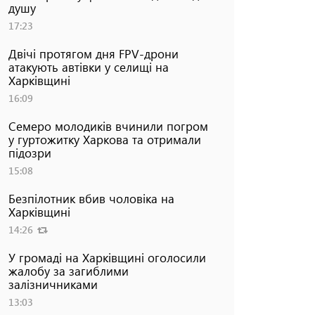
душу
17:23
Двічі протягом дня FPV-дрони
атакують автівки у селищі на
Харківщині
16:09
Семеро молодиків вчинили погром
у гуртожитку Харкова та отримали
підозри
15:08
Безпілотник вбив чоловіка на
Харківщині
14:26
У громаді на Харківщині оголосили
жалобу за загиблими
залізничниками
13:03