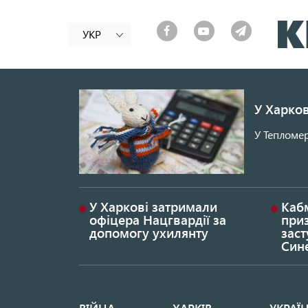
УКР
У Харков
У Тепломер
У Харкові затримали
Каб
офіцера Нацгвардії за
при
допомогу ухилянту
заст
Син