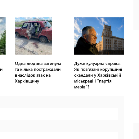
Одна людина загинула
Дуже кулуарна справа.
и
та кілька постраждали
Як пов'язані корупційні
внаслідок атак на
скандали у Харківській
Харківщину
міськраді і "партія
мерів"?