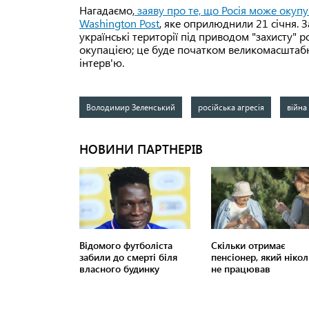
Нагадаємо,
заяву про те, що Росія може окупув
Washington Post
, яке оприлюднили 21 січня. 
українські території під приводом "захисту" 
окупацією; це буде початком великомасштабн
інтерв'ю.
Володимир Зеленський
російська агресія
війна