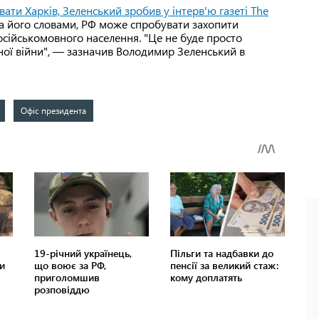
ати Харків, Зеленський зробив у інтерв'ю газеті The
За його словами, РФ може спробувати захопити
російськомовного населення. "Це не буде просто
ої війни", — зазначив Володимир Зеленський в
Офіс президента