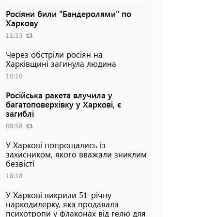
Росіяни били "Бандеролями" по
Харкову
11:13
Через обстріли росіян на
Харківщині загинула людина
10:10
Російська ракета влучила у
багатоповерхівку у Харкові, є
загиблі
08:58
У Харкові попрощались із
захисником, якого вважали зниклим
безвісті
18:18
У Харкові викрили 51-річну
наркодилерку, яка продавала
психотропи у флаконах від гелю для