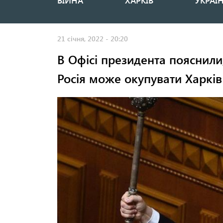
ВІЙНА
ХАРКІВ
УКРАЇ
Основная
навигация
21 січня, 2022 - 20:20
В Офісі президента пояснили
Росія може окупувати Харків