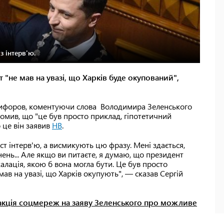
з інтерв'ю.
 "не мав на увазі, що Харків буде окупований",
кифоров, коментуючи слова Володимира Зеленського
домив, що "це був просто приклад, гіпотетичний
о це він заявив
НВ
.
кст інтерв'ю, а висмикують цю фразу. Мені здається,
нень... Але якщо ви питаєте, я думаю, що президент
калація, якою б вона могла бути. Це був просто
 мав на увазі, що Харків окупують", — сказав Сергій
акція соцмереж на заяву Зеленського про можливе