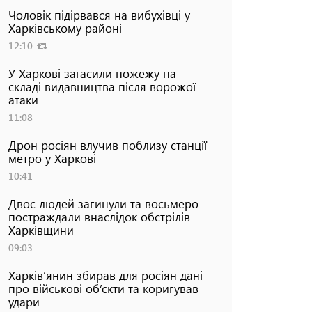
Чоловік підірвався на вибухівці у
Харківському районі
12:10
У Харкові загасили пожежу на
складі видавництва після ворожої
атаки
11:08
Дрон росіян влучив поблизу станції
метро у Харкові
10:41
Двоє людей загинули та восьмеро
постраждали внаслідок обстрілів
Харківщини
09:03
Харків’янин збирав для росіян дані
про військові об’єкти та коригував
удари