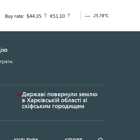
Buy rate:
$44.35
€51.10
25.78°C
up
up
цію
трати.
Державі повернули землю
в Харківській області зі
скіфським городищем