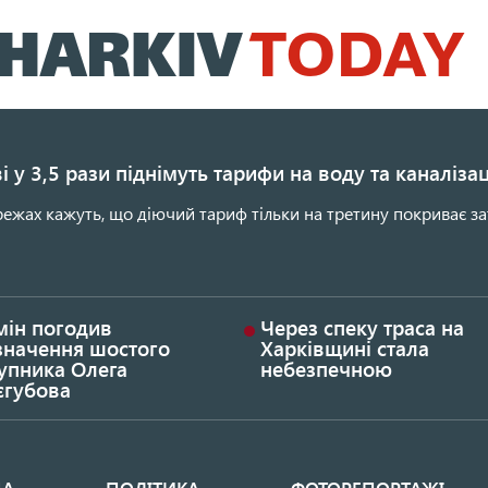
Перейти
до
основного
вмісту
і у 3,5 рази піднімуть тарифи на воду та каналіза
ежах кажуть, що діючий тариф тільки на третину покриває за
мін погодив
Через спеку траса на
значення шостого
Харківщині стала
упника Олега
небезпечною
єгубова