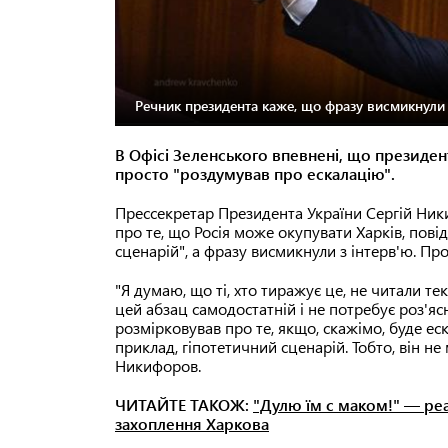
Речник президента каже, що фразу висмикнули 
В Офісі Зеленського впевнені, що президент
просто "роздумував про ескалацію".
Прессекретар Президента України Сергій Ни
про те, що Росія може окупувати Харків, пові
сценарій", а фразу висмикнули з інтерв'ю. Пр
"Я думаю, що ті, хто тиражує це, не читали те
цей абзац самодостатній і не потребує роз'яс
розмірковував про те, якщо, скажімо, буде ес
приклад, гіпотетичний сценарій. Тобто, він не
Никифоров.
ЧИТАЙТЕ ТАКОЖ:
"Дулю їм с маком!" — ре
захоплення Харкова