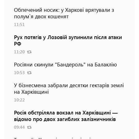
Обпечений носик: у Харкові врятували з
полум`я двох кошенят
11:51
Рух потягів у Лозовій зупинили після атаки
РФ
11:20
Росіяни скинули "Бандероль" на Балаклію
10:53
У бізнесмена забрали десятки гектарів землі
на Харківщині
10:22
Росія обстріляла вокзал на Харківщині —
відомо про двох загиблих залізничників
09:44