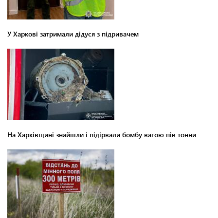
У Харкові затримали дідуся з підривачем
На Харківщині знайшли і підірвали бомбу вагою пів тонни