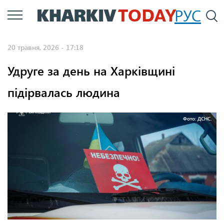
Перейти
РУС
П
до
основного
20 травня, 2026 - 17:18
вмісту
Удруге за день на Харківщині
підірвалась людина
Фото: ДСНС.