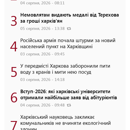
04 серпня, 2026 - 08:11
3
Немовлятам видають медалі від Терехова
за гроші харків'ян
05 серпня, 2026 - 13:38
4
Російська армія почала штурми за новий
населений пункт на Харківщині
03 серпня, 2026 - 09:45
5
У передмісті Харкова заборонили пити
воду з кранів і мити нею посуд
03 серпня, 2026 - 14:18
6
Вступ-2026: які харківські університети
отримали найбільше заяв від абітурієнтів
04 серпня, 2026 - 09:48
Харківський науковець закликає
7
комунальників не вчиняти екологічний
злочин