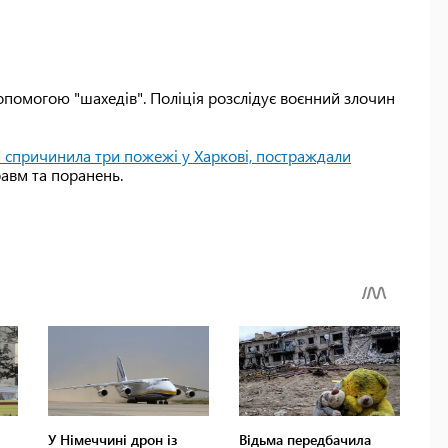
допомогою "шахедів". Поліція розслідує воєнний злочин
" спричинила три пожежі у Харкові, постраждали
равм та поранень.