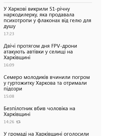
У Харкові викрили 51-річну
наркодилерку, яка продавала
психотропи у флаконах від гелю для
душу
17:23
Двічі протягом дня FPV-дрони
атакують автівки у селищі на
Харківщині
16:09
Семеро молодиків вчинили погром
у гуртожитку Харкова та отримали
підозри
15:08
Безпілотник вбив чоловіка на
Харківщині
14:26
У громаді на Харківщині оголосили