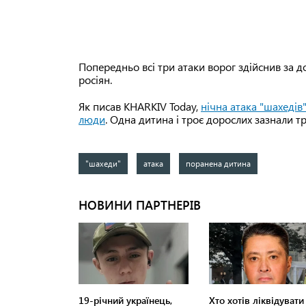
Попередньо всі три атаки ворог здійснив за 
росіян.
Як писав KHARKIV Today,
нічна атака "шахедів
люди
. Одна дитина і троє дорослих зазнали т
"шахеди"
атака
поранена дитина