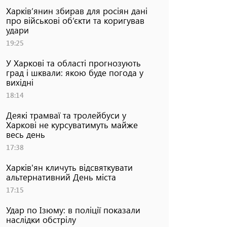
Харків’янин збирав для росіян дані
про військові об’єкти та коригував
удари
19:25
У Харкові та області прогнозують
град і шквали: якою буде погода у
вихідні
18:14
Деякі трамваї та тролейбуси у
Харкові не курсуватимуть майже
весь день
17:38
Харків'ян кличуть відсвяткувати
альтернативний День міста
17:15
Удар по Ізюму: в поліції показали
наслідки обстрілу