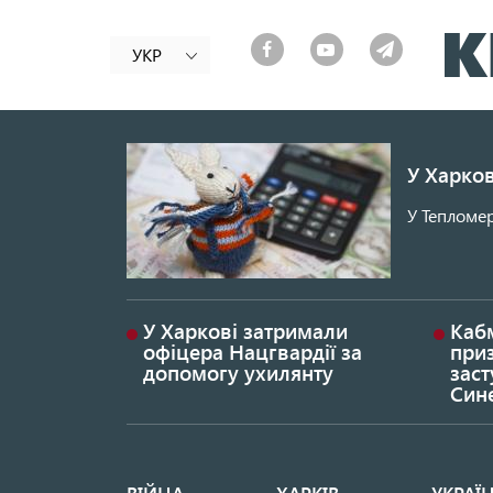
УКР
У Харков
У Тепломер
У Харкові затримали
Каб
офіцера Нацгвардії за
при
допомогу ухилянту
заст
Син