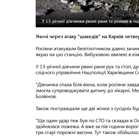
У 13-річної дівчинки рвані рани та уламки в оці
Уночі через атаку "шахедів" на Харків четв
Росіяни атакували безпілотником давно зачин
якраз на цю станцію. Вибуховою хвилею в кім
У 13-річної дівчини рвані рани рук та стоп, д
слідчого управління Нацполіції Харківщини Се
"Дівчинка спала біля вікна, коли росіяни завд
змогла супроводжувати дитину до лікарні. М
Болвінов.
Також постраждали ще дві жінки з сусідніх бу
"Ще один удар теж був по СТО та складах в Ос
здійнялася пожежа. А вже за пів години ворог
три старі порожні вагони. Тут також обійшлос