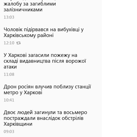
жалобу за загиблими
залізничниками
13:03
Чоловік підірвався на вибухівці у
Харківському районі
12:10
У Харкові загасили пожежу на
складі видавництва після ворожої
атаки
11:08
Дрон росіян влучив поблизу станції
метро у Харкові
10:41
Двоє людей загинули та восьмеро
постраждали внаслідок обстрілів
Харківщини
09:03