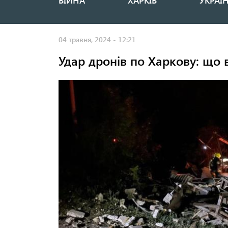
ВІЙНА
ХАРКІВ
УКРАЇ
Основная
навигация
04 травня, 2024 - 12:21
Удар дронів по Харкову: що 