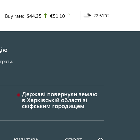
Buy rate:
$44.35
€51.10
22.61°C
up
up
цію
трати.
Державі повернули землю
в Харківській області зі
скіфським городищем