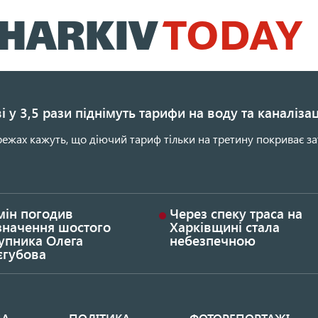
Перейти
до
основного
вмісту
і у 3,5 рази піднімуть тарифи на воду та каналіза
ежах кажуть, що діючий тариф тільки на третину покриває за
мін погодив
Через спеку траса на
значення шостого
Харківщині стала
упника Олега
небезпечною
єгубова