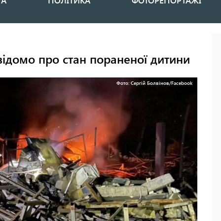
НА
ПОЛІТИКА
ФОТОРЕПОРТАЖІ
відомо про стан пораненої дитини
Фото: Сергій Болвінов/Facebook