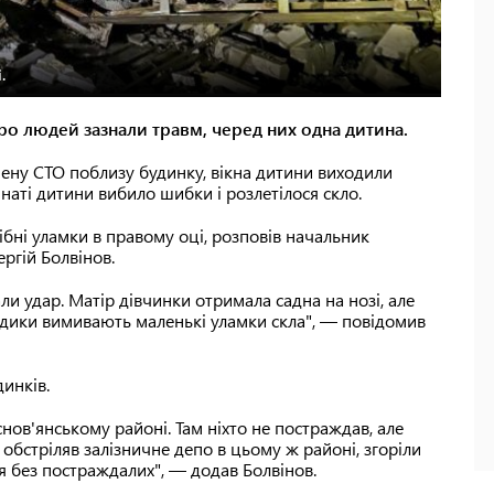
.
еро людей зазнали травм, черед них одна дитина.
ену СТО поблизу будинку, вікна дитини виходили
наті дитини вибило шибки і розлетілося скло.
рібні уламки в правому оці, розповів начальник
ргій Болвінов.
али удар. Матір дівчинки отримала садна на нозі, але
едики вимивають маленькі уламки скла", — повідомив
динків.
нов'янському районі. Там ніхто не постраждав, але
 обстріляв залізничне депо в цьому ж районі, згоріли
я без постраждалих", — додав Болвінов.