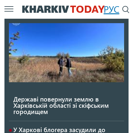
Перейти
РУС
П
до
основного
вмісту
Державі повернули землю в
Харківській області зі скіфським
городищем
У Харкові блогера засудили до